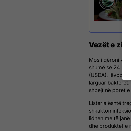
Vezët e zier
Mos i qëroni vezë
shumë se 24 orë.
(USDA), lëvozhgat
larguar bakteret.
shpejt në poret e
Listeria është tr
shkakton infeksio
lidhen me të janë
dhe produktet e m