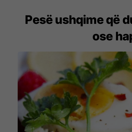
Pesë ushqime që du
ose ha