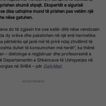
prishen shumë shpejt. Ekspertët e sigurisë
se disa ushqime mund të prishen pas vetëm një
dhe nëse gatuhen.
eve do të zgjasin tre ose katër ditë nëse vendosen
enda dy orëve dhe paketohen në një enë hermetike.
a përbërës që janë më të prirë ndaj zhvillimit të
oshta duhet të konsumohen më herët”, ka thënë
n – dietologe e regjistruar dhe profesoreshë e
 në Departamentin e Shkencave të Ushqyerjes në
Georgias në SHBA – për
DailyMail
.