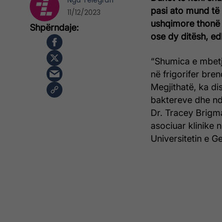
Nga
Telegrafi
pasi ato mund të 
11/12/2023
ushqimore thonë 
ose dy ditësh, e
“Shumica e mbetj
në frigorifer br
Megjithatë, ka dis
baktereve dhe nd
Dr. Tracey Brigma
asociuar klinike
Universitetin e 