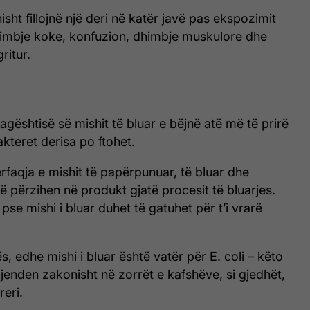
ht fillojnë një deri në katër javë pas ekspozimit
himbje koke, konfuzion, dhimbje muskulore dhe
ritur.
 lagështisë së mishit të bluar e bëjnë atë më të prirë
akteret derisa po ftohet.
rfaqja e mishit të papërpunuar, të bluar dhe
ë përzihen në produkt gjatë procesit të bluarjes.
pse mishi i bluar duhet të gatuhet për t’i vrarë
, edhe mishi i bluar është vatër për E. coli – këto
jenden zakonisht në zorrët e kafshëve, si gjedhët,
reri.