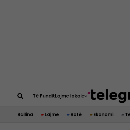
Të Fundit
Lajme lokale
Ballina
Lajme
Botë
Ekonomi
T