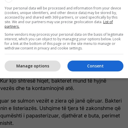
Gjithçka që duhet të dini për
helmimin nga ushqimi: Cilat janë
Your personal data will be processed and information from your device
(cookies, unique identifiers, and other device data) may be stored by,
simptomat, sa zgjasin dhe si
accessed by and shared with 369 partners, or used specifically by this
site. We and our partners may use precise geolocation data.
List of
trajtohen
partners.
Some vendors may process your personal data on the basis of legitimate
interest, which you can object to by managing your options below. Look
a
for a link at the bottom of this page or in the site menu to manage or
withdraw consent in privacy and cookie settings.
t e ziera nëse dëshironi që ato të zgjasin më
 Sipas Departamentit Amerikan të Bujqësisë
Manage options
Consent
 e vezëve veprojnë si një shtresë mbrojtëse për t’i
 Kur kjo shtresë hiqet, bakteret mund të hyjnë
 vezës dhe ta kontaminojnë atë.
eguar se sulmon vezët e ziera që janë qëruar. Bakteri
nin e listeriazës. Ushqime të tjera të zakonshme që
 qumështi i papasterizuar, djathërat e buta, perimet
ishit.