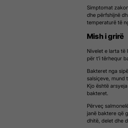
Simptomat zakonis
dhe përfshijnë d
temperaturë të ng
Mish i grirë
Nivelet e larta të
për t’i tërhequr b
Bakteret nga sipë
salsiçeve, mund t
Kjo është arsyeja 
bakteret.
Përveç salmonelës
janë baktere që g
dhitë, delet dhe d