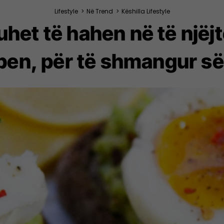
Lifestyle
>
Në Trend
>
Këshilla Lifestyle
het të hahen në të njëjt
pen, për të shmangur s