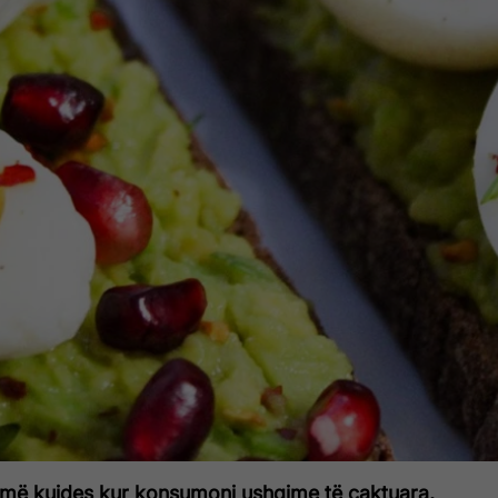
umë kujdes kur konsumoni ushqime të caktuara,