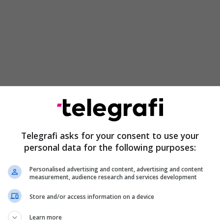
ioneve bakteriale, parazitare dhe virale që vijnë
shijnë salmonelën, toksoplazmën, listerinë dhe
Telegrafi asks for your consent to use your
e E.coli. Më i zakonshmi është norovirusi, i cili prek
personal data for the following purposes:
 çdo vit, megjithëse të gjitha infeksionet mund të
e serioze dhe disa mund të jenë edhe
Personalised advertising and content, advertising and content
measurement, audience research and services development
Store and/or access information on a device
Learn more