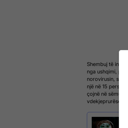
Shembuj të infeks
nga ushqimi, përf
norovirusin, si dh
një në 15 persona
çojnë në sëmundj
vdekjeprurëse.