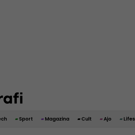
ech
Sport
Magazina
Cult
Ajo
Life