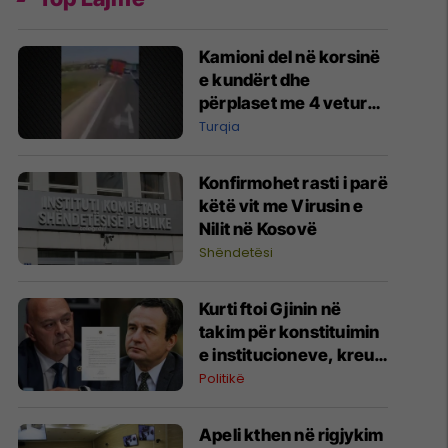
Kamioni del në korsinë
e kundërt dhe
përplaset me 4 vetura,
një i vdekur dhe 10 të
Turqia
lënduar në Turqi
Konfirmohet rasti i parë
këtë vit me Virusin e
Nilit në Kosovë
Shëndetësi
Kurti ftoi Gjinin në
takim për konstituimin
e institucioneve, kreu i
Aleancës e refuzon
Politikë
Apeli kthen në rigjykim