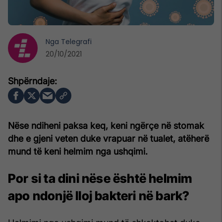
Nga
Telegrafi
20/10/2021
Nëse ndiheni paksa keq, keni ngërçe në stomak
dhe e gjeni veten duke vrapuar në tualet, atëherë
mund të keni helmim nga ushqimi.
Por si ta dini nëse është helmim
apo ndonjë lloj bakteri në bark?