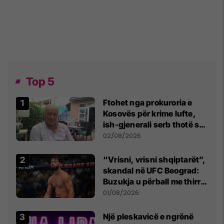
Top 5
Ftohet nga prokuroria e
Kosovës për krime lufte,
ish-gjenerali serb thotë se
dikush e tradhtoi në
02/08/2026
Beograd
“Vrisni, vrisni shqiptarët”,
skandal në UFC Beograd:
Buzukja u përball me thirrje
anti-shqiptare nga
01/08/2026
tribunat
Një pleskavicë e ngrënë