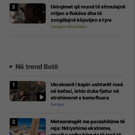
Ushqimet që mund të stimulojnë
rritjen e flokëve dhe të
zvogëlojnë këputjen e tyre
Ushqimi dhe Dieta
Në trend Botë
Ukrainasit i kapin ushtarët rusë
në befasi, ishin duke fjetur në
strehimoret e kamufluara
Evropa
Meteorologët me parashikime të
reja: Ndryshime ekstreme,
muajt e ardhshëm do të jenë të