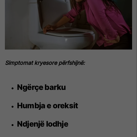
Simptomat kryesore përfshijnë:
Ngërçe barku
Humbja e oreksit
Ndjenjë lodhje