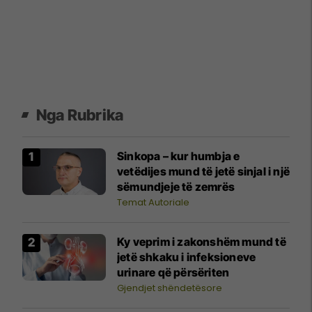
Nga Rubrika
Sinkopa – kur humbja e
vetëdijes mund të jetë sinjal i një
sëmundjeje të zemrës
Temat Autoriale
Ky veprim i zakonshëm mund të
jetë shkaku i infeksioneve
urinare që përsëriten
Gjendjet shëndetësore