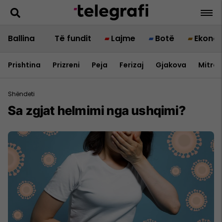
Ballina
Të fundit
Lajme
Botë
Ekono
Prishtina
Prizreni
Peja
Ferizaj
Gjakova
Mitrov
Shëndeti
Sa zgjat helmimi nga ushqimi?