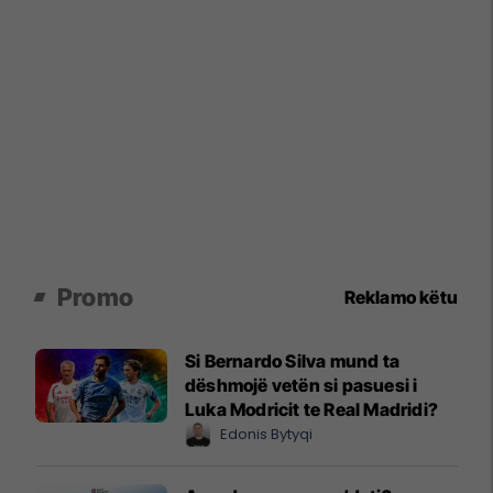
Promo
Reklamo këtu
Si Bernardo Silva mund ta
dëshmojë vetën si pasuesi i
Luka Modricit te Real Madridi?
Edonis Bytyqi