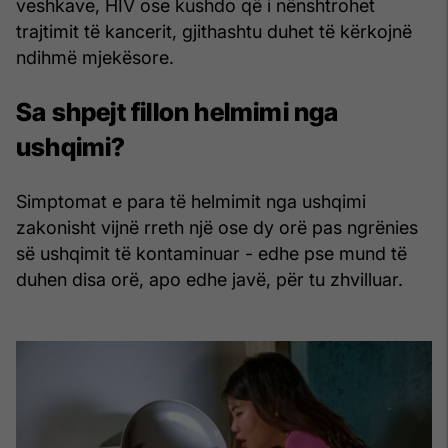
veshkave, HIV ose kushdo që i nënshtrohet
trajtimit të kancerit, gjithashtu duhet të kërkojnë
ndihmë mjekësore.
Sa shpejt fillon helmimi nga
ushqimi?
Simptomat e para të helmimit nga ushqimi
zakonisht vijnë rreth një ose dy orë pas ngrënies
së ushqimit të kontaminuar - edhe pse mund të
duhen disa orë, apo edhe javë, për tu zhvilluar.