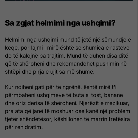
Sa zgjat helmimi nga ushqimi?
Helmimi nga ushqimi mund të jetë një sëmundje e
keqe, por lajmi i mirë është se shumica e rasteve
do të kalojnë pa trajtim. Mund të duhen disa ditë
që të shëroheni dhe rekomandohet pushimin në
shtëpi dhe pirja e ujit sa më shumë.
Kur ndiheni gati për të ngrënë, është mirë t'i
përmbaheni ushqimeve të buta si tost, banane
dhe oriz derisa të shëroheni. Njerëzit e rrezikuar,
pra ata që janë të moshuar ose kanë një problem
tjetër shëndetësor, këshillohen të marrin tretësira
për rehidratim.