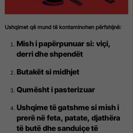
Ushqimet që mund të kontaminohen përfshijnë:
Mish i papërpunuar si: viçi,
derri dhe shpendët
Butakët si midhjet
Qumësht i pasterizuar
Ushqime të gatshme si mish i
prerë në feta, patate, djathëra
të butë dhe sanduiçe të