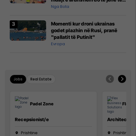
pazakontë
Nga Bota
Momenti kur droni ukrainas
godet plazhin në Rusi, pranë
"pallatit të Putinit"
Evropa
Jobs
Real Estate
Padel Zone
Flex B
Recepsionist/e
Architect
Prishtine
Prishtinë