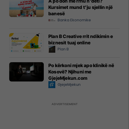
A po don me rrnu n’deti?
Kursimet mund t’ju sjellin një
banesë
Banka Ekonomike
Plan B Creative rrit ndikimin e
biznesit tuaj online
Plan B
Po kërkoni mjek apo klinikë në
Kosovë? Njihuni me
GjejeMjekun.com
GjejeMjekun