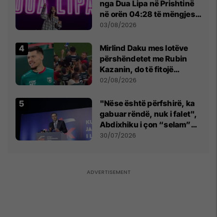
nga Dua Lipa në Prishtinë
në orën 04:28 të mëngjesit
- dhe bota digjitale serbe
03/08/2026
shpall gjendjen e luftës
Mirlind Daku mes lotëve
përshëndetet me Rubin
Kazanin, do të fitojë
miliona te Spartak Moska
02/08/2026
"Nëse është përfshirë, ka
gabuar rëndë, nuk i falet",
Abdixhiku i çon “selam”
Përparim Ramës
30/07/2026