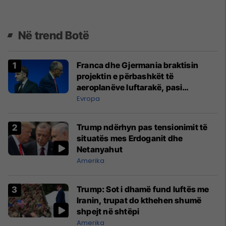
Në trend Botë
Franca dhe Gjermania braktisin
projektin e përbashkët të
aeroplanëve luftarakë, pasi
kompanitë nuk arrijnë marrëveshje
Evropa
Trump ndërhyn pas tensionimit të
situatës mes Erdoganit dhe
Netanyahut
Amerika
Trump: Sot i dhamë fund luftës me
Iranin, trupat do kthehen shumë
shpejt në shtëpi
Amerika