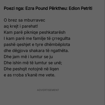
Poezi nga: Ezra Pound
Përktheu: Edion Petriti
O brez sa mburravec
aq krejt i parehat!
Kam parë pikniqe peshkatarësh
I kam parë me familje të çrregullta
pashë qeshjet e tyre dhëmbëplota
dhe dëgjova shakara të ngathëta.
Dhe jam më i lumtur se ju
Dhe ishin më të lumtur se unë;
Dhe peshqit notojnë në liqen
e as rroba s’kanë me vete.