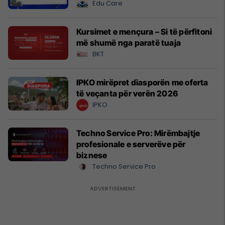
Edu Care
Kursimet e mençura – Si të përfitoni
më shumë nga paratë tuaja
BKT
IPKO mirëpret diasporën me oferta
të veçanta për verën 2026
IPKO
Techno Service Pro: Mirëmbajtje
profesionale e serverëve për
biznese
Techno Service Pro