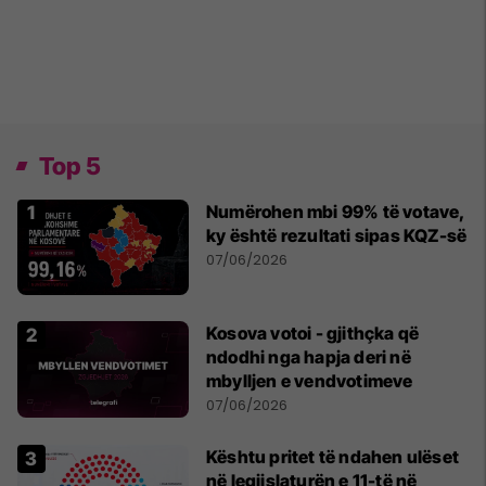
Top 5
Numërohen mbi 99% të votave,
ky është rezultati sipas KQZ-së
07/06/2026
Kosova votoi - gjithçka që
ndodhi nga hapja deri në
mbylljen e vendvotimeve
07/06/2026
Kështu pritet të ndahen ulëset
në legjislaturën e 11-të në