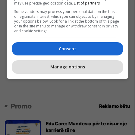
may use precise geolocation data.
List of partners.
Some vendors may process your personal data on the basis
of legitimate interest, which you can object to by managing
your options below. Look for a link at the bottom of this page
or in the site menu to manage or withdraw consent in privacy
and cookie settings.
Consent
Manage options
Promo
Reklamo këtu
EduCare: Mundësia për të nisur një
karrierë të re