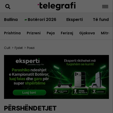
Ballina
Botërori 2026
Eksperti
Të fundit
Prishtina
Prizreni
Peja
Ferizaj
Gjakova
Mitrov
Cult
>
Fjalet
>
Poezi
PËRSHËNDETJET