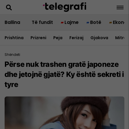
Ballina
Të fundit
Lajme
Botë
Ekono
Prishtina
Prizreni
Peja
Ferizaj
Gjakova
Mitrov
Shëndeti
Përse nuk trashen gratë japoneze
dhe jetojnë gjatë? Ky është sekreti i
tyre