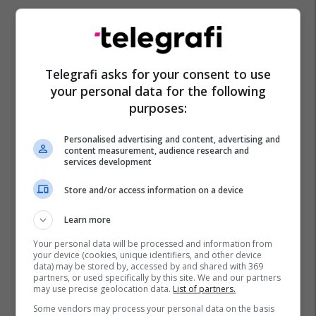
Telegrafi asks for your consent to use
Mbipesha
Rinia
Japonia
Jetëgjatësia
your personal data for the following
Japonezët
purposes:
Personalised advertising and content, advertising and
content measurement, audience research and
services development
Store and/or access information on a device
Learn more
Your personal data will be processed and information from
your device (cookies, unique identifiers, and other device
data) may be stored by, accessed by and shared with 369
partners, or used specifically by this site. We and our partners
may use precise geolocation data.
List of partners.
Some vendors may process your personal data on the basis