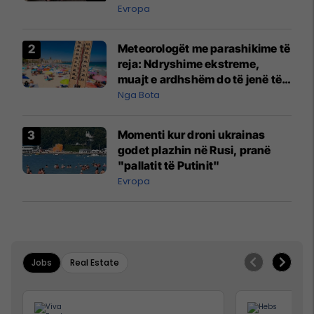
Evropa
Meteorologët me parashikime të
reja: Ndryshime ekstreme,
muajt e ardhshëm do të jenë të
pazakontë
Nga Bota
Momenti kur droni ukrainas
godet plazhin në Rusi, pranë
"pallatit të Putinit"
Evropa
Jobs
Real Estate