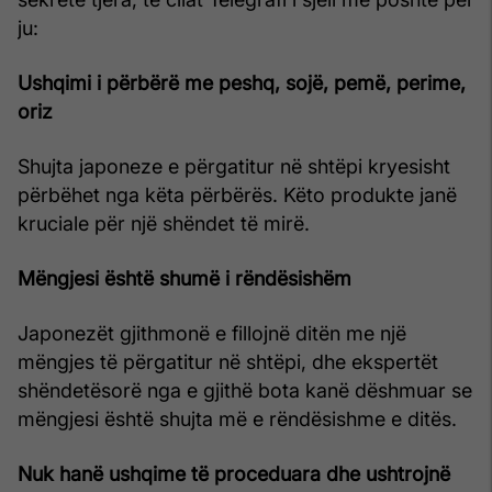
ju:
Ushqimi i përbërë me peshq, sojë, pemë, perime,
oriz
Shujta japoneze e përgatitur në shtëpi kryesisht
përbëhet nga këta përbërës. Këto produkte janë
kruciale për një shëndet të mirë.
Mëngjesi është shumë i rëndësishëm
Japonezët gjithmonë e fillojnë ditën me një
mëngjes të përgatitur në shtëpi, dhe ekspertët
shëndetësorë nga e gjithë bota kanë dëshmuar se
mëngjesi është shujta më e rëndësishme e ditës.
Nuk hanë ushqime të proceduara dhe ushtrojnë