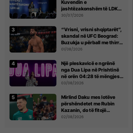
Kuvendin e
jashtëzakonshëm të LDK-
së
30/07/2026
“Vrisni, vrisni shqiptarët”,
skandal në UFC Beograd:
Buzukja u përball me thirrje
anti-shqiptare nga
01/08/2026
tribunat
Një pleskavicë e ngrënë
nga Dua Lipa në Prishtinë
në orën 04:28 të mëngjesit
- dhe bota digjitale serbe
03/08/2026
shpall gjendjen e luftës
Mirlind Daku mes lotëve
përshëndetet me Rubin
Kazanin, do të fitojë
miliona te Spartak Moska
02/08/2026