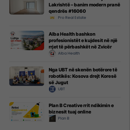
Lakrishtë – banim modern pranë
qendrës #16060
Pro Real Estate
Alba Health bashkon
profesionistët e kujdesit në një
rrjet të përbashkët në Zvicër
Alba Health
Nga UBT në skenën botërore të
robotikës: Kosova drejt Koresë
së Jugut
UBT
Plan B Creative rrit ndikimin e
biznesit tuaj online
Plan B