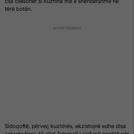
cila cilësohet si kuzhina më e shëndetshme në
tërë botën.
Sidoqoftë, përveç kuzhinës, ekzistojnë edhe disa
sekrete tjera, të cilat Telegrafi i sjell më poshtë për