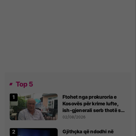
Top 5
Ftohet nga prokuroria e
Kosovës për krime lufte,
ish-gjenerali serb thotë se
dikush e tradhtoi në
02/08/2026
Beograd
Gjithçka që ndodhi në