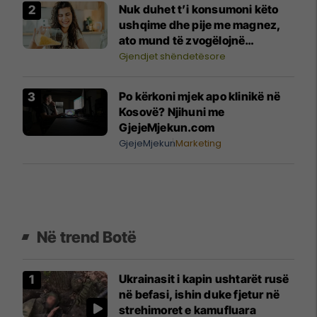
Nuk duhet t’i konsumoni këto
ushqime dhe pije me magnez,
ato mund të zvogëlojnë
përthithjen e tij
Gjendjet shëndetësore
Po kërkoni mjek apo klinikë në
Kosovë? Njihuni me
GjejeMjekun.com
GjejeMjekun
Marketing
Në trend Botë
Ukrainasit i kapin ushtarët rusë
në befasi, ishin duke fjetur në
strehimoret e kamufluara