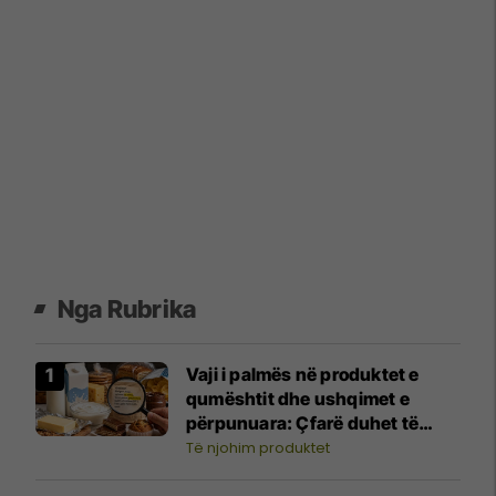
Nga Rubrika
Vaji i palmës në produktet e
qumështit dhe ushqimet e
përpunuara: Çfarë duhet të
dimë për sasinë dhe ndikimin në
Të njohim produktet
shëndet?