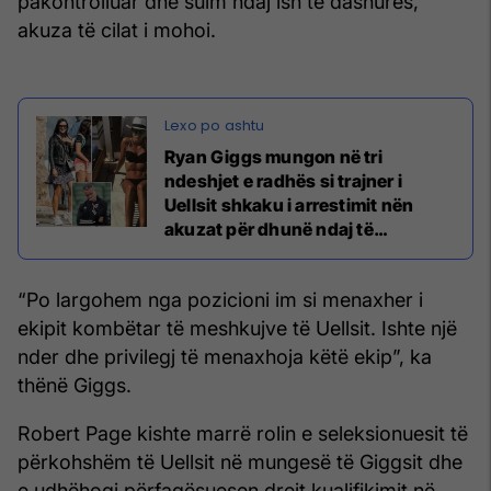
pakontrolluar dhe sulm ndaj ish të dashurës,
akuza të cilat i mohoi.
Ryan Giggs mungon në tri
ndeshjet e radhës si trajner i
Uellsit shkaku i arrestimit nën
akuzat për dhunë ndaj të
dashurës
“Po largohem nga pozicioni im si menaxher i
ekipit kombëtar të meshkujve të Uellsit. Ishte një
nder dhe privilegj të menaxhoja këtë ekip”, ka
thënë Giggs.
Robert Page kishte marrë rolin e seleksionuesit të
përkohshëm të Uellsit në mungesë të Giggsit dhe
e udhëhoqi përfaqësuesen drejt kualifikimit në