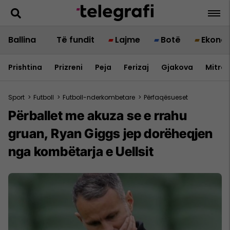
Ballina
Të fundit
Lajme
Botë
Ekono
Prishtina
Prizreni
Peja
Ferizaj
Gjakova
Mitrov
Sport
>
Futboll
>
Futboll-nderkombetare
>
Përfaqësueset
Përballet me akuza se e rrahu
gruan, Ryan Giggs jep dorëheqjen
nga kombëtarja e Uellsit