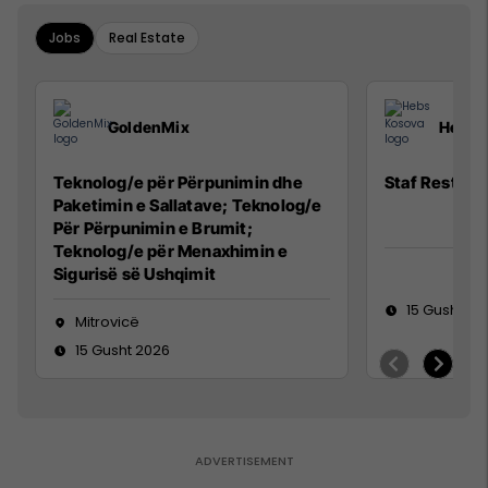
Jobs
Real Estate
GoldenMix
Hebs 
Teknolog/e për Përpunimin dhe
Staf Restora
Paketimin e Sallatave; Teknolog/e
Për Përpunimin e Brumit;
Teknolog/e për Menaxhimin e
Sigurisë së Ushqimit
15 Gusht 20
Mitrovicë
15 Gusht 2026