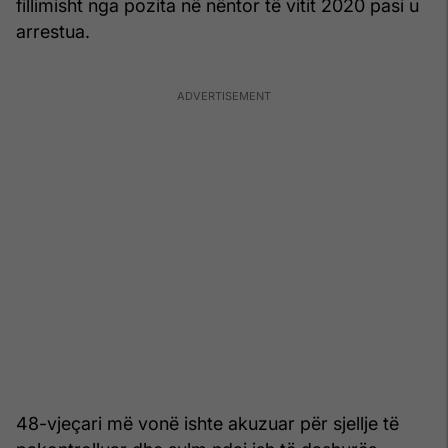
fillimisht nga pozita në nëntor të vitit 2020 pasi u
arrestua.
48-vjeçari më vonë ishte akuzuar për sjellje të