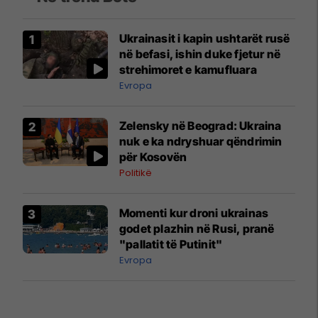
Ukrainasit i kapin ushtarët rusë
në befasi, ishin duke fjetur në
strehimoret e kamufluara
Evropa
Zelensky në Beograd: Ukraina
nuk e ka ndryshuar qëndrimin
për Kosovën
Politikë
Momenti kur droni ukrainas
godet plazhin në Rusi, pranë
"pallatit të Putinit"
Evropa