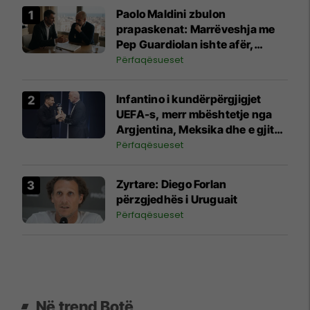
Paolo Maldini zbulon
prapaskenat: Marrëveshja me
Pep Guardiolan ishte afër,
paratë nuk ishin problemi por
Përfaqësueset
diçka tjetër
Infantino i kundërpërgjigjet
UEFA-s, merr mbështetje nga
Argjentina, Meksika dhe e gjithë
Afrika
Përfaqësueset
Zyrtare: Diego Forlan
përzgjedhës i Uruguait
Përfaqësueset
Në trend Botë