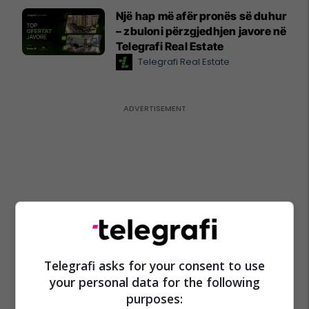
Një hap më afër pronës së duhur
– zbuloni përzgjedhjen javore në
Telegrafi Real Estate
Telegrafi Real Estate
Telegrafi asks for your consent to use
your personal data for the following
purposes: