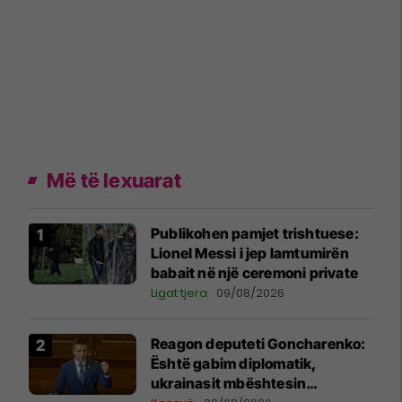
Më të lexuarat
Publikohen pamjet trishtuese:
Lionel Messi i jep lamtumirën
babait në një ceremoni private
Ligat tjera
09/08/2026
Reagon deputeti Goncharenko:
Është gabim diplomatik,
ukrainasit mbështesin