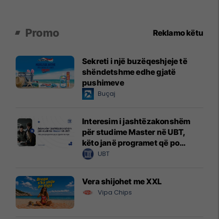
Promo
Reklamo këtu
Sekreti i një buzëqeshjeje të
shëndetshme edhe gjatë
pushimeve
Buçaj
Interesim i jashtëzakonshëm
për studime Master në UBT,
këto janë programet që po
zgjedhin të rinjtë
UBT
Vera shijohet me XXL
Vipa Chips