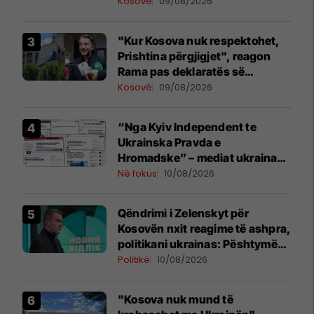
pavarësinë e Kosovës
Kosovë
09/08/2026
"Kur Kosova nuk respektohet,
Prishtina përgjigjet", reagon
Rama pas deklaratës së
Zelenskyt në Beograd
Kosovë
09/08/2026
“Nga Kyiv Independent te
Ukrainska Pravda e
Hromadske” – mediat ukrainase
shkruajnë për reagimin e
Në fokus
10/08/2026
Kosovës ndaj Zelenskyt
Qëndrimi i Zelenskyt për
Kosovën nxit reagime të ashpra,
politikani ukrainas: Pështymë
në fytyrën e një vendi mik
Politikë
10/08/2026
"Kosova nuk mund të