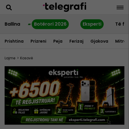
Ballina
Botërori 2026
Eksperti
Të fu
Prishtina
Prizreni
Peja
Ferizaj
Gjakova
Mitrov
Lajme
>
Kosovë