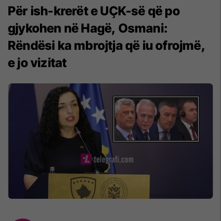
Për ish-krerët e UÇK-së që po
gjykohen në Hagë, Osmani:
Rëndësi ka mbrojtja që iu ofrojmë,
e jo vizitat