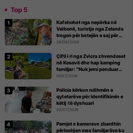
Top 5
Kafshohet nga nepërka në
Valbonë, turistja nga Zelanda
tregon për betejën e saj për
mbijetesë
28/06/2026
Çifti i ri nga Zvicra zhvendoset
në Kosovë dhe hap kamping
familjar: "Nuk jemi penduar
asnjë ditë"
01/07/2026
Policia kërkon ndihmën e
qytetarëve për identifikimin e
këtij të dyshuari
02/07/2026
Pamjet e kamerave zbardhin
përleshjen mes familjarëve ku