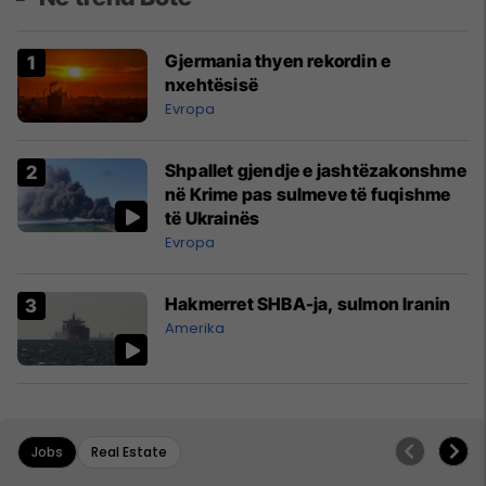
Gjermania thyen rekordin e
nxehtësisë
Evropa
Shpallet gjendje e jashtëzakonshme
në Krime pas sulmeve të fuqishme
të Ukrainës
Evropa
Hakmerret SHBA-ja, sulmon Iranin
Amerika
Jobs
Real Estate