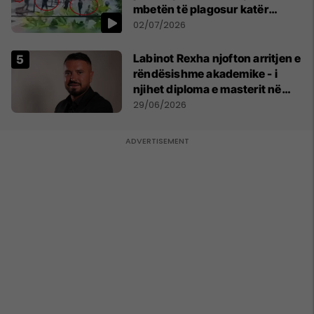
mbetën të plagosur katër
persona
02/07/2026
Labinot Rexha njofton arritjen e
rëndësishme akademike - i
njihet diploma e masterit në
Psikologji në Zvicër
29/06/2026