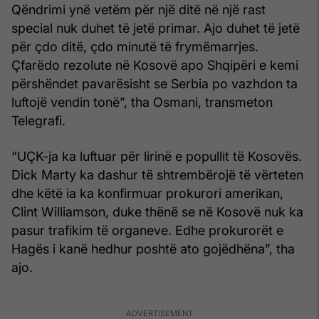
Qëndrimi ynë vetëm për një ditë në një rast
special nuk duhet të jetë primar. Ajo duhet të jetë
për çdo ditë, çdo minutë të frymëmarrjes.
Çfarëdo rezolute në Kosovë apo Shqipëri e kemi
përshëndet pavarësisht se Serbia po vazhdon ta
luftojë vendin tonë”, tha Osmani, transmeton
Telegrafi.
“UÇK-ja ka luftuar për lirinë e popullit të Kosovës.
Dick Marty ka dashur të shtrembërojë të vërteten
dhe këtë ia ka konfirmuar prokurori amerikan,
Clint Williamson, duke thënë se në Kosovë nuk ka
pasur trafikim të organeve. Edhe prokurorët e
Hagës i kanë hedhur poshtë ato gojëdhëna”, tha
ajo.