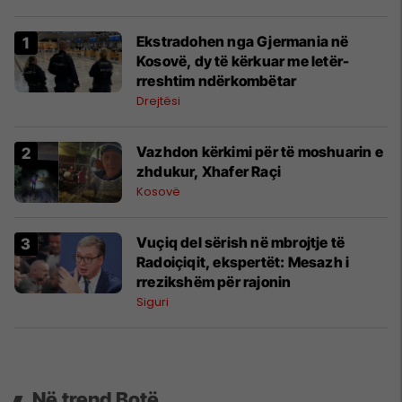
Ekstradohen nga Gjermania në
Kosovë, dy të kërkuar me letër-
rreshtim ndërkombëtar
Drejtësi
Vazhdon kërkimi për të moshuarin e
zhdukur, Xhafer Raçi
Kosovë
Vuçiq del sërish në mbrojtje të
Radoiçiqit, ekspertët: Mesazh i
rrezikshëm për rajonin
Siguri
Në trend Botë