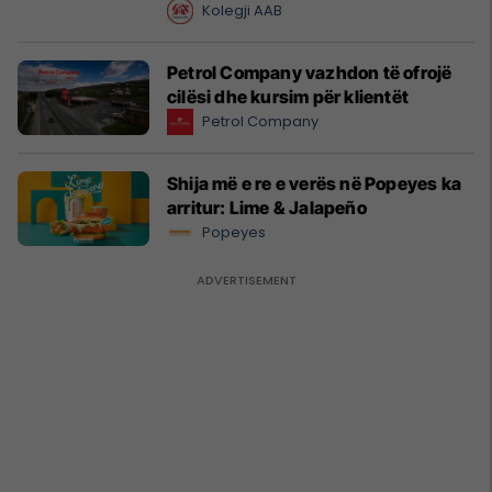
Kolegji AAB
Petrol Company vazhdon të ofrojë
cilësi dhe kursim për klientët
Petrol Company
Shija më e re e verës në Popeyes ka
arritur: Lime & Jalapeño
Popeyes