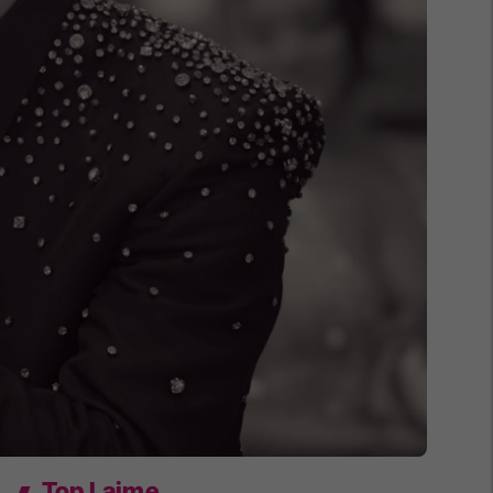
Top Lajme