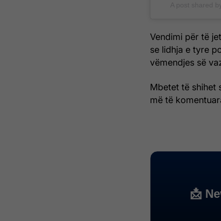
A post shared b
Vendimi për të jet
se lidhja e tyre 
vëmendjes së va
Mbetet të shihet s
më të komentuara