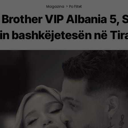
Magazina
>
Po Flitet
ig Brother VIP Albania 5,
sin bashkëjetesën në Tir