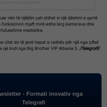
y Gëzim Blakaj (@dj.gimb0)
uar nën të njëjtën çati shihet si një dëshmi e qartë
po funksionon mjaft mirë edhe larg kamerave dhe
zhdueshme mediatike.
e cilat do të jenë hapat e radhës për një nga çiftet
 që lindi nga Big Brother VIP Albania 5.
/Telegrafi/