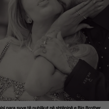
si para syve të publikut në shtëpinë e Big Brother