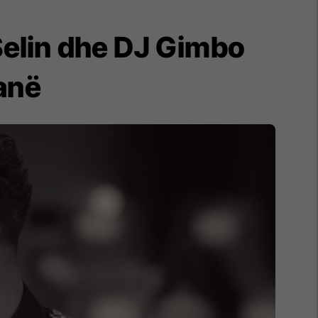
 Selin dhe DJ Gimbo
anë