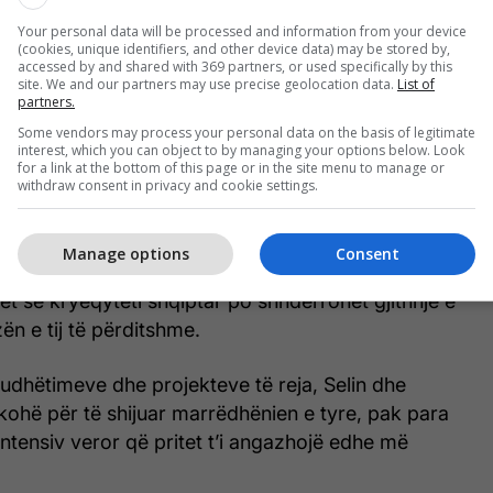
Your personal data will be processed and information from your device
(cookies, unique identifiers, and other device data) may be stored by,
accessed by and shared with 369 partners, or used specifically by this
site. We and our partners may use precise geolocation data.
List of
partners.
jë hap i rëndësishëm për dyshen, e cila ka
Some vendors may process your personal data on the basis of legitimate
interest, which you can object to by managing your options below. Look
ojë pranë njëri-tjetrit edhe pas përfundimit të
for a link at the bottom of this page or in the site menu to manage or
withdraw consent in privacy and cookie settings.
Brother VIP.
 pranë Gimbos bëjnë të ditur se artisti është
Manage options
Consent
ëvizje për shkak të angazhimeve të shumta
et se kryeqyteti shqiptar po shndërrohet gjithnjë e
n e tij të përditshme.
udhëtimeve dhe projekteve të reja, Selin dhe
kohë për të shijuar marrëdhënien e tyre, pak para
 intensiv veror që pritet t’i angazhojë edhe më