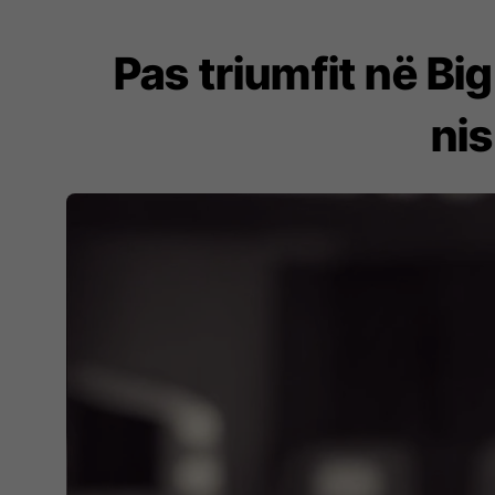
​Pas triumfit në B
ni