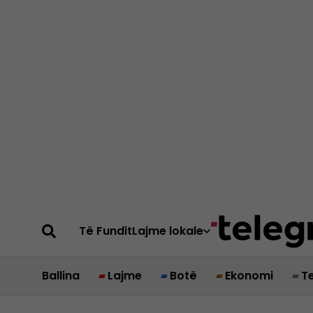
Të Fundit
Lajme lokale
Ballina
Lajme
Botë
Ekonomi
T