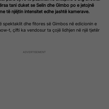
ërsa tani duket se Selin dhe Gimbo po e jetojnë
me të njëjtin intensitet edhe jashtë kamerave.
ë spektaklit dhe fitores së Gimbos në edicionin e
how-t, çifti ka vendosur ta çojë lidhjen në një tjetër