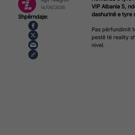
Nga
Telegrafi
VIP Albania 5, nd
14/06/2026
dashurinë e tyre 
Pas përfundimit t
pestë të reality s
nivel.