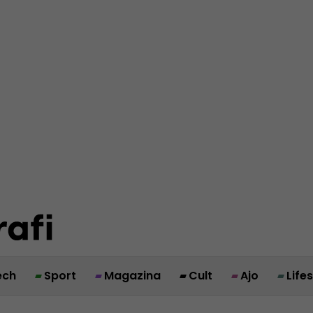
ech
Sport
Magazina
Cult
Ajo
Life