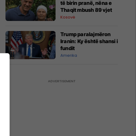
të birin pranë, nëna e
Thaqit mbush 89 vjet
Kosovë
Trump paralajmëron
Iranin: Ky është shansi i
fundit
Amerika