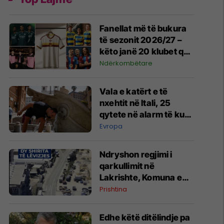
Fanellat më të bukura
të sezonit 2026/27 –
këto janë 20 klubet që
spikatën me dizajnin e
Ndërkombëtare
tyre
Vala e katërt e të
nxehtit në Itali, 25
qytete në alarm të kuq
- probleme me
Evropa
mungesën e ujit
Ndryshon regjimi i
qarkullimit në
Lakrishte, Komuna e
Prishtinës ofron
Prishtina
shpjegime
Edhe këtë ditëlindje pa