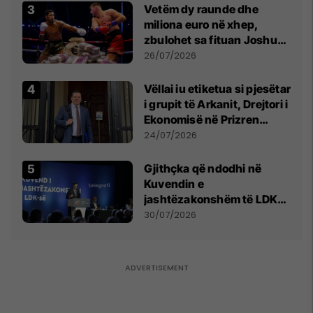
Vetëm dy raunde dhe
miliona euro në xhep,
zbulohet sa fituan Joshua
e Prenga
26/07/2026
Vëllai iu etiketua si pjesëtar
i grupit të Arkanit, Drejtori i
Ekonomisë në Prizren
mohon pretendimet
24/07/2026
Gjithçka që ndodhi në
Kuvendin e
jashtëzakonshëm të LDK-
së
30/07/2026