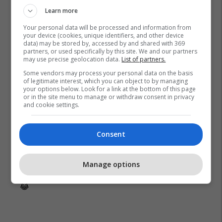
Learn more
Your personal data will be processed and information from
your device (cookies, unique identifiers, and other device
data) may be stored by, accessed by and shared with 369
partners, or used specifically by this site. We and our partners
may use precise geolocation data.
List of partners.
Some vendors may process your personal data on the basis
Novi Sad
Serbia
of legitimate interest, which you can object to by managing
your options below. Look for a link at the bottom of this page
or in the site menu to manage or withdraw consent in privacy
and cookie settings.
Consent
Manage options