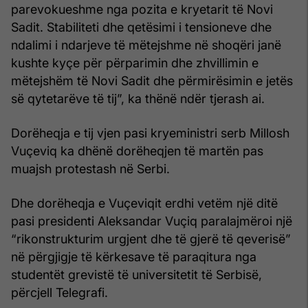
parevokueshme nga pozita e kryetarit të Novi
Sadit. Stabiliteti dhe qetësimi i tensioneve dhe
ndalimi i ndarjeve të mëtejshme në shoqëri janë
kushte kyçe për përparimin dhe zhvillimin e
mëtejshëm të Novi Sadit dhe përmirësimin e jetës
së qytetarëve të tij”, ka thënë ndër tjerash ai.
Dorëheqja e tij vjen pasi kryeministri serb Millosh
Vuçeviq ka dhënë dorëheqjen të martën pas
muajsh protestash në Serbi.
Dhe dorëheqja e Vuçeviqit erdhi vetëm një ditë
pasi presidenti Aleksandar Vuçiq paralajmëroi një
“rikonstrukturim urgjent dhe të gjerë të qeverisë”
në përgjigje të kërkesave të paraqitura nga
studentët grevistë të universitetit të Serbisë,
përcjell Telegrafi.