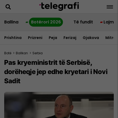
Ballina
Botërori 2026
Të fundit
Lajme
Prishtina
Prizreni
Peja
Ferizaj
Gjakova
Mitrov
Botë
>
Ballkan
>
Serbia
Pas kryeministrit të Serbisë,
dorëheqje jep edhe kryetari i Novi
Sadit