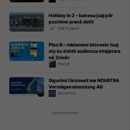
Holiday In 2 – banesa juaj për
pushime pranë detit
Edil Project
Plan B – reklamoni biznesin tuaj
aty ku është audienca shqiptare
në Zvicër
Plan B
Sigurimi i biznesit me NOVATRA
Vermögensberatung AG
NOVATRA