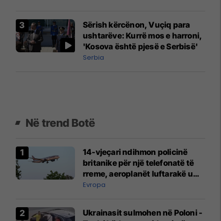
autokratin serb Vuçiq
Sërish kërcënon, Vuçiq para
ushtarëve: Kurrë mos e harroni,
'Kosova është pjesë e Serbisë'
Serbia
Në trend Botë
14-vjeçari ndihmon policinë
britanike për një telefonatë të
rreme, aeroplanët luftarakë u
ngritën në ajër për të
Evropa
interceptuar fluturaken e Qatar
Airways që po shkonte drejt
Ukrainasit sulmohen në Poloni -
Mançesterit