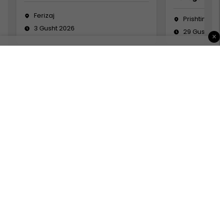
Ferizaj
Prishtinë
3 Gusht 2026
29 Gusht 2
×