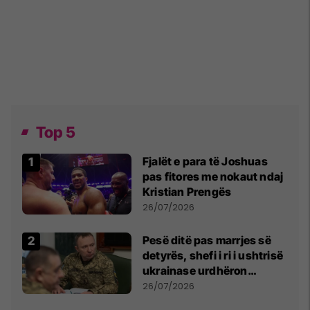
Top 5
Fjalët e para të Joshuas
pas fitores me nokaut ndaj
Kristian Prengës
26/07/2026
Pesë ditë pas marrjes së
detyrës, shefi i ri i ushtrisë
ukrainase urdhëron
kontroll të madh
26/07/2026