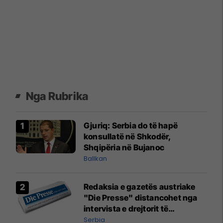
Nga Rubrika
Gjuriq: Serbia do të hapë
konsullatë në Shkodër,
Shqipëria në Bujanoc
Ballkan
Redaksia e gazetës austriake
"Die Presse" distancohet nga
intervista e drejtorit të
përgjithshëm Rainer Novak me
Serbia