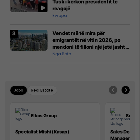
Tusk i kërkon presidentit të
reagojë
Evropa
Vendet më të mira për
emigrantët në vitin 2026, po
mendoni të filloni një jetë jashtë
vendit?
Nga Bota
Jobs
Real Estate
Elkos Group
Solac
Specialist Mishi (Kasap)
Sales Devel
Manager