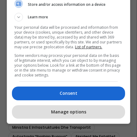
Store and/or access information on a device
Learn more
Your personal data will be processed and information from
your device (cookies, unique identifiers, and other device
data) may be stored by, accessed by and shared with 369
partners, or used specifically by this site. We and our partners
may use precise geolocation data.
List of partners.
Some vendors may process your personal data on the basis
of legitimate interest, which you can object to by managing
your options below. Look for a link at the bottom of this page
or in the site menu to manage or withdraw consent in privacy
and cookie settings.
Consent
Manage options
Ministria E Infrastrukturës Dhe Transportit
Autostrada “ibrahim Rugova”
Aksident Me Fatalitet