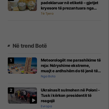
padeklaruar në etiketë – gjetjet
kryesore të prezantuara nga
AUV-i pas kontrollit në sektorin
Të Tjera
e qumështit
Në trend Botë
Meteorologët me parashikime të
reja: Ndryshime ekstreme,
muajt e ardhshëm do të jenë të
pazakontë
Nga Bota
Ukrainasit sulmohen në Poloni -
Tusk i kërkon presidentit të
reagojë
Evropa