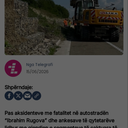
Nga
Telegrafi
15/06/2026
Pas aksidenteve me fatalitet në autostradën
“Ibrahim Rugova” dhe ankesave të qytetarëve
lidhur me gjendjen e segmenteve të caktuara të