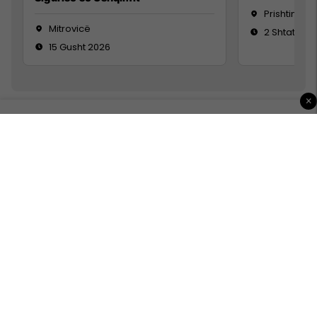
Prishtinë
Mitrovicë
2 Shtator 2
15 Gusht 2026
×