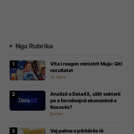
Nga Rubrika
Vita i reagon ministrit Muja: Qiti
rezultatet
Të Tjera
Analizë e Data4X, cilët sektorë
po e formësojnë ekonominë e
Kosovës?
Biznes
Vaj palme e përbërës të