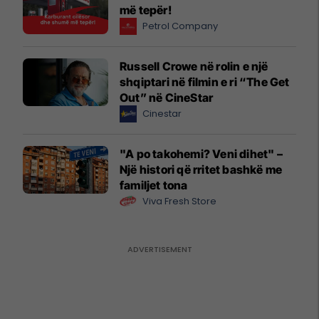
më tepër!
Petrol Company
Russell Crowe në rolin e një
shqiptari në filmin e ri “The Get
Out” në CineStar
Cinestar
"A po takohemi? Veni dihet" –
Një histori që rritet bashkë me
familjet tona
Viva Fresh Store