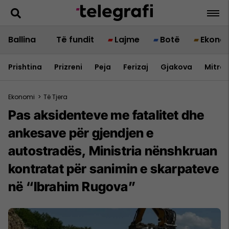
Ballina
Të fundit
Lajme
Botë
Ekono
Prishtina
Prizreni
Peja
Ferizaj
Gjakova
Mitrov
Ekonomi
>
Të Tjera
Pas aksidenteve me fatalitet dhe
ankesave për gjendjen e
autostradës, Ministria nënshkruan
kontratat për sanimin e skarpateve
në “Ibrahim Rugova”