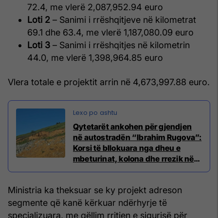
72.4, me vlerë 2,087,952.94 euro
Loti 2
– Sanimi i rrëshqitjeve në kilometrat
69.1 dhe 63.4, me vlerë 1,187,080.09 euro
Loti 3
– Sanimi i rrëshqitjes në kilometrin
44.0, me vlerë 1,398,964.85 euro
Vlera totale e projektit arrin në 4,673,997.88 euro.
Qytetarët ankohen për gjendjen
në autostradën “Ibrahim Rugova”:
Korsi të bllokuara nga dheu e
mbeturinat, kolona dhe rrezik në
trafik
Ministria ka theksuar se ky projekt adreson
segmente që kanë kërkuar ndërhyrje të
specializuara, me qëllim rritjen e sigurisë për