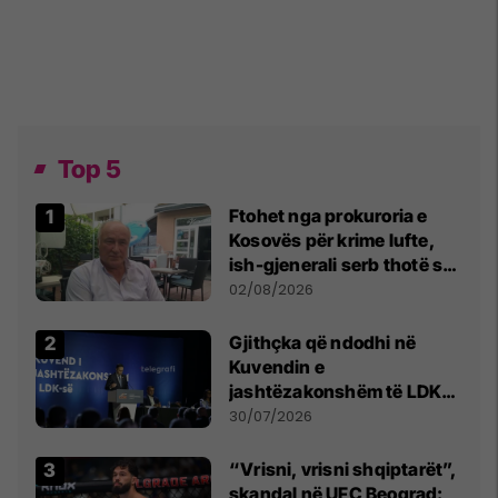
Top 5
Ftohet nga prokuroria e
Kosovës për krime lufte,
ish-gjenerali serb thotë se
dikush e tradhtoi në
02/08/2026
Beograd
Gjithçka që ndodhi në
Kuvendin e
jashtëzakonshëm të LDK-
së
30/07/2026
“Vrisni, vrisni shqiptarët”,
skandal në UFC Beograd: