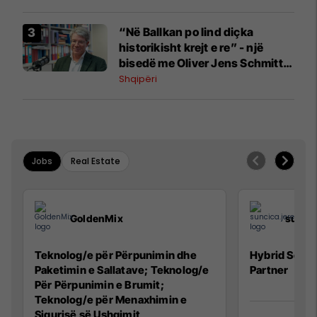
“Në Ballkan po lind diçka
historikisht krejt e re” - një
bisedë me Oliver Jens Schmitt
mbi protestat në Shqipëri dhe të
Shqipëri
kaluarën e rajonit
Jobs
Real Estate
GoldenMix
sunci
Teknolog/e për Përpunimin dhe
Hybrid Senio
Paketimin e Sallatave; Teknolog/e
Partner
Për Përpunimin e Brumit;
Teknolog/e për Menaxhimin e
Sigurisë së Ushqimit