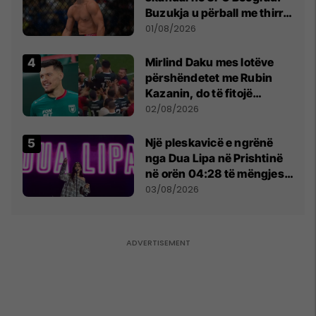
Buzukja u përball me thirrje
anti-shqiptare nga
01/08/2026
tribunat
Mirlind Daku mes lotëve
përshëndetet me Rubin
Kazanin, do të fitojë
miliona te Spartak Moska
02/08/2026
Një pleskavicë e ngrënë
nga Dua Lipa në Prishtinë
në orën 04:28 të mëngjesit
- dhe bota digjitale serbe
03/08/2026
shpall gjendjen e luftës