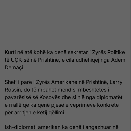
Kurti në atë kohë ka qenë sekretar i Zyrës Politike
të UÇK-së në Prishtinë, e cila udhëhiqej nga Adem
Demaçi.
Shefi i parë i Zyrës Amerikane në Prishtinë, Larry
Rossin, do të mbahet mend si mbështetës i
pavarësisë së Kosovës dhe si një nga diplomatët
e rrallë që ka qenë pjesë e veprimeve konkrete
për arritjen e këtij qëllimi.
Ish-diplomati amerikan ka qenë i angazhuar në