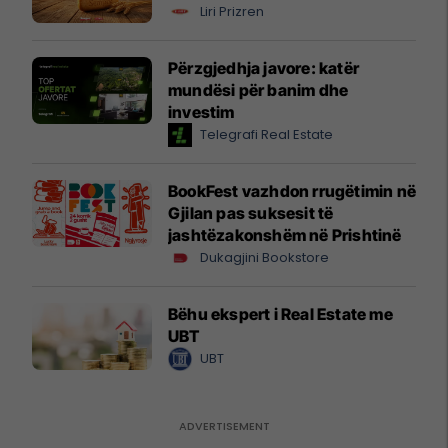
Liri Prizren
Përzgjedhja javore: katër
mundësi për banim dhe
investim
Telegrafi Real Estate
BookFest vazhdon rrugëtimin në
Gjilan pas suksesit të
jashtëzakonshëm në Prishtinë
Dukagjini Bookstore
Bëhu ekspert i Real Estate me
UBT
UBT