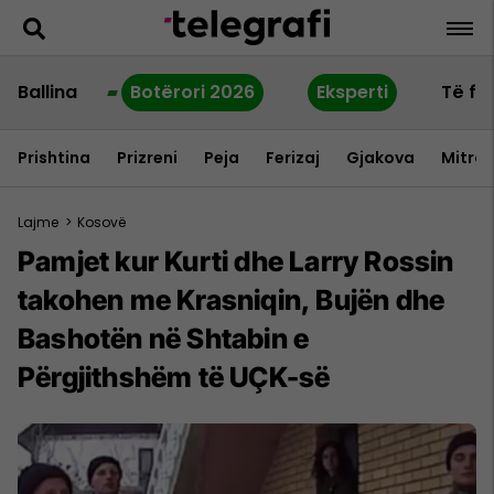
Ballina
Botërori 2026
Eksperti
Të fu
Prishtina
Prizreni
Peja
Ferizaj
Gjakova
Mitrov
Lajme
>
Kosovë
Pamjet kur Kurti dhe Larry Rossin
takohen me Krasniqin, Bujën dhe
Bashotën në Shtabin e
Përgjithshëm të UÇK-së