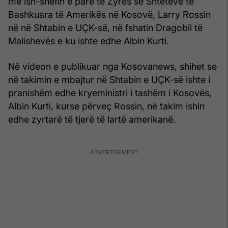
me ish-shefin e parë të Zyrës së Shteteve të
Bashkuara të Amerikës në Kosovë, Larry Rossin
në në Shtabin e UÇK-së, në fshatin Dragobil të
Malishevës e ku ishte edhe Albin Kurti.
Në videon e publikuar nga Kosovanews, shihet se
në takimin e mbajtur në Shtabin e UÇK-së ishte i
pranishëm edhe kryeministri i tashëm i Kosovës,
Albin Kurti, kurse përveç Rossin, në takim ishin
edhe zyrtarë të tjerë të lartë amerikanë.