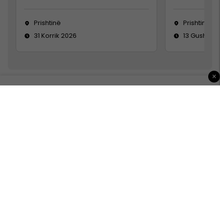
Prishtinë
Prishtinë
31 Korrik 2026
13 Gusht 20
×