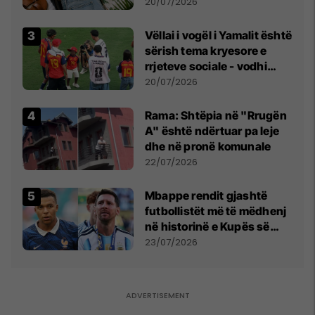
20/07/2026
Vëllai i vogël i Yamalit është
sërish tema kryesore e
rrjeteve sociale - vodhi
vëmendjen pas finales së
20/07/2026
Kupës së Botës
Rama: Shtëpia në "Rrugën
A" është ndërtuar pa leje
dhe në pronë komunale
22/07/2026
Mbappe rendit gjashtë
futbollistët më të mëdhenj
në historinë e Kupës së
Botës, Messi mbetet i dyti
23/07/2026