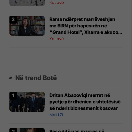
Kosovë
Rama ndërpret marrëveshjen
me BIRN për hapësirën në
“Grand Hotel”, Xharra e akuzon
për hakmarrje
Kosovë
Në trend Botë
Dritan Abazoviqi merret në
pyetje për dhënien e shtetësisë
së nderit biznesmenit kosovar
Mali i Zi
Pesë ditë pas marrjes së