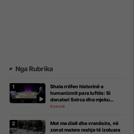
Nga Rubrika
Shala rrëfen historinë e
humanizmit para luftës: Si
donatori Svirca dhe mjeku
Demolli ngritën maternitetin ku
Kosovë
u lindën mbi 13 mijë fëmijë
Mot me diell dhe vranësira, në
zonat malore reshje të izoluara