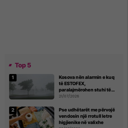
Top 5
Kosova nën alarmin e kuq
të ESTOFEX,
paralajmërohen stuhi të
fuqishme me breshër dhe
21/07/2026
erëra të forta
Pse udhëtarët me përvojë
vendosin një rrotull letre
higjienike në valixhe