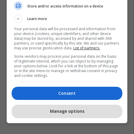
Store and/or access information on a device
Learn more
Your personal data will be processed and information from
Ramë Buja
Shtabi I Përgjithshëm
Uçk
your device (cookies, unique identifiers, and other device
data) may be stored by, accessed by and shared with 369
Jakup Krasniqi
Sokol Bashota
Albin Kurti
partners, or used specifically by this site. We and our partners
may use precise geolocation data.
List of partners.
Some vendors may process your personal data on the basis
of legitimate interest, which you can object to by managing
your options below. Look for a link at the bottom of this page
or in the site menu to manage or withdraw consent in privacy
and cookie settings.
Consent
Manage options