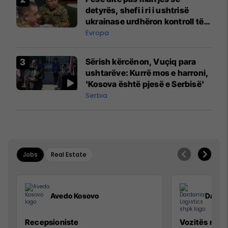
detyrës, shefi i ri i ushtrisë
ukrainase urdhëron kontroll të
madh
Evropa
Sërish kërcënon, Vuçiq para
ushtarëve: Kurrë mos e harroni,
'Kosova është pjesë e Serbisë'
Serbia
Jobs
Real Estate
Avedo Kosovo
Dardan
Recepsioniste
Vozitës me K