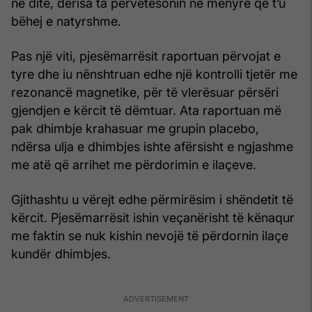
në ditë, derisa ta përvetësonin në mënyrë që t’u
bëhej e natyrshme.
Pas një viti, pjesëmarrësit raportuan përvojat e
tyre dhe iu nënshtruan edhe një kontrolli tjetër me
rezonancë magnetike, për të vlerësuar përsëri
gjendjen e kërcit të dëmtuar. Ata raportuan më
pak dhimbje krahasuar me grupin placebo,
ndërsa ulja e dhimbjes ishte afërsisht e ngjashme
me atë që arrihet me përdorimin e ilaçeve.
Gjithashtu u vërejt edhe përmirësim i shëndetit të
kërcit. Pjesëmarrësit ishin veçanërisht të kënaqur
me faktin se nuk kishin nevojë të përdornin ilaçe
kundër dhimbjes.