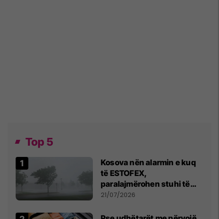
Top 5
Kosova nën alarmin e kuq
të ESTOFEX,
paralajmërohen stuhi të
fuqishme me breshër dhe
21/07/2026
erëra të forta
Pse udhëtarët me përvojë