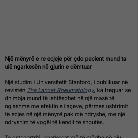
Një mënyrë e re ecjeje për çdo pacient mund ta
ulë ngarkesën në gjurin e dëmtuar
Një studim i Universitetit Stanford, i publikuar në
revistën
The Lancet Rheumatology
, ka treguar se
dhimbja mund të lehtësohet në një masë të
ngjashme me efektin e ilaçeve, përmes ushtrimit
të ecjes në një mënyrë pak më ndryshe, me një
ndryshim të vogël të këndit të shputës.
Te osteoartriti, ngarkesat më të mëdha në gju