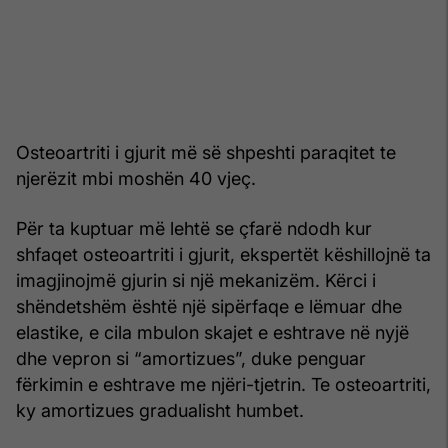
Osteoartriti i gjurit më së shpeshti paraqitet te
njerëzit mbi moshën 40 vjeç.
Për ta kuptuar më lehtë se çfarë ndodh kur
shfaqet osteoartriti i gjurit, ekspertët këshillojnë ta
imagjinojmë gjurin si një mekanizëm. Kërci i
shëndetshëm është një sipërfaqe e lëmuar dhe
elastike, e cila mbulon skajet e eshtrave në nyjë
dhe vepron si “amortizues”, duke penguar
fërkimin e eshtrave me njëri-tjetrin. Te osteoartriti,
ky amortizues gradualisht humbet.