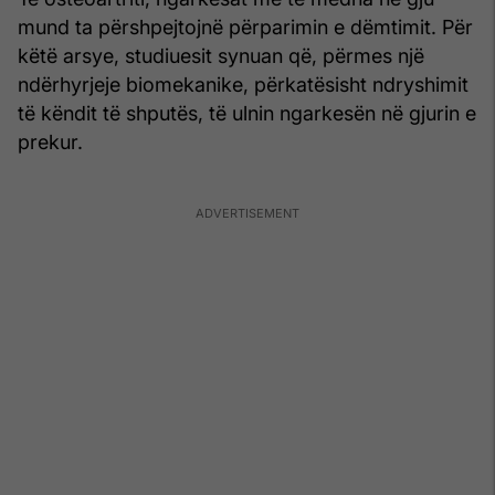
mund ta përshpejtojnë përparimin e dëmtimit. Për
këtë arsye, studiuesit synuan që, përmes një
ndërhyrjeje biomekanike, përkatësisht ndryshimit
të këndit të shputës, të ulnin ngarkesën në gjurin e
prekur.