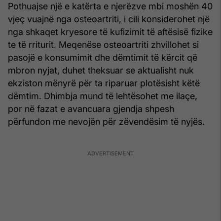
Pothuajse një e katërta e njerëzve mbi moshën 40
vjeç vuajnë nga osteoartriti, i cili konsiderohet një
nga shkaqet kryesore të kufizimit të aftësisë fizike
te të rriturit. Meqenëse osteoartriti zhvillohet si
pasojë e konsumimit dhe dëmtimit të kërcit që
mbron nyjat, duhet theksuar se aktualisht nuk
ekziston mënyrë për ta riparuar plotësisht këtë
dëmtim. Dhimbja mund të lehtësohet me ilaçe,
por në fazat e avancuara gjendja shpesh
përfundon me nevojën për zëvendësim të nyjës.