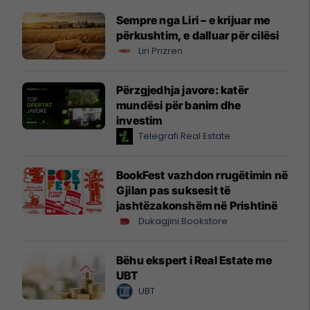
Sempre nga Liri – e krijuar me
përkushtim, e dalluar për cilësi
Liri Prizren
Përzgjedhja javore: katër
mundësi për banim dhe
investim
Telegrafi Real Estate
BookFest vazhdon rrugëtimin në
Gjilan pas suksesit të
jashtëzakonshëm në Prishtinë
Dukagjini Bookstore
Bëhu ekspert i Real Estate me
UBT
UBT