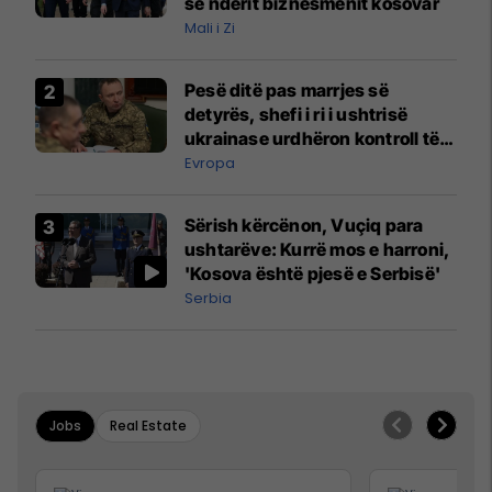
së nderit biznesmenit kosovar
Mali i Zi
Pesë ditë pas marrjes së
detyrës, shefi i ri i ushtrisë
ukrainase urdhëron kontroll të
madh
Evropa
Sërish kërcënon, Vuçiq para
ushtarëve: Kurrë mos e harroni,
'Kosova është pjesë e Serbisë'
Serbia
Jobs
Real Estate