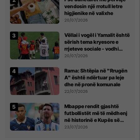
vendosin një rrotull letre
higjienike në valixhe
20/07/2026
Vëllai i vogël i Yamalit është
sërish tema kryesore e
rrjeteve sociale - vodhi
vëmendjen pas finales së
20/07/2026
Kupës së Botës
Rama: Shtëpia në "Rrugën
A" është ndërtuar pa leje
dhe në pronë komunale
22/07/2026
Mbappe rendit gjashtë
futbollistët më të mëdhenj
në historinë e Kupës së
Botës, Messi mbetet i dyti
23/07/2026