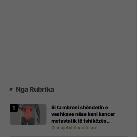
Nga Rubrika
Si ta mbroni shëndetin e
veshkave nëse keni kancer
metastatik të fshikëzës
urinare?
Gjendjet shëndetësore