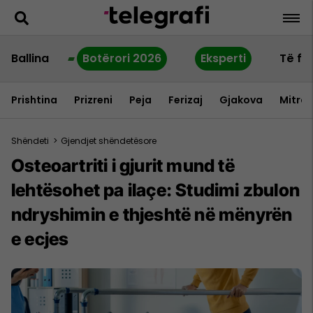
Ballina
Botërori 2026
Eksperti
Të fu
Prishtina
Prizreni
Peja
Ferizaj
Gjakova
Mitrov
Shëndeti
>
Gjendjet shëndetësore
Osteoartriti i gjurit mund të
lehtësohet pa ilaçe: Studimi zbulon
ndryshimin e thjeshtë në mënyrën
e ecjes