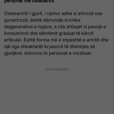
personat me osteoartrit
Osteoartriti i gjurit, i njohur edhe si artrozë ose
gonartrozë, është sëmundje kronike
degjenerative e nyjave, e cila shfaqet si pasojë e
konsumimit dhe dëmtimit gradual të kërcit
artikular. Është forma më e shpeshtë e artritit dhe
një nga shkaktarët kryesorë të dhimbjes së
gjunjëve, sidomos te personat e moshuar.