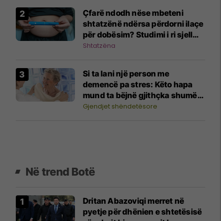
Çfarë ndodh nëse mbeteni
shtatzënë ndërsa përdorni ilaçe
për dobësim? Studimi i ri sjell
përgjigje
Shtatzëna
Si ta lani një person me
demencë pa stres: Këto hapa
mund ta bëjnë gjithçka shumë
më të lehtë
Gjendjet shëndetësore
Në trend Botë
Dritan Abazoviqi merret në
pyetje për dhënien e shtetësisë