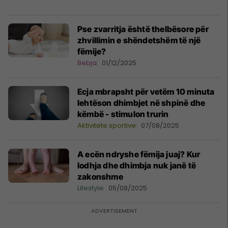
Pse zvarritja është thelbësore për
zhvillimin e shëndetshëm të një
fëmije?
Bebja
01/12/2025
Ecja mbrapsht për vetëm 10 minuta
lehtëson dhimbjet në shpinë dhe
këmbë - stimulon trurin
Aktivitete sportive
07/08/2025
A ecën ndryshe fëmija juaj? Kur
lodhja dhe dhimbja nuk janë të
zakonshme
Lifestyle
05/08/2025