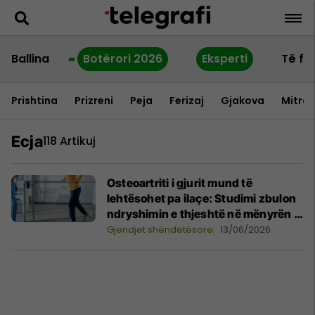
Ballina
Botërori 2026
Eksperti
Të fu
Prishtina
Prizreni
Peja
Ferizaj
Gjakova
Mitrov
Ecja
118 Artikuj
Osteoartriti i gjurit mund të
lehtësohet pa ilaçe: Studimi zbulon
ndryshimin e thjeshtë në mënyrën e
ecjes
Gjendjet shëndetësore
13/06/2026