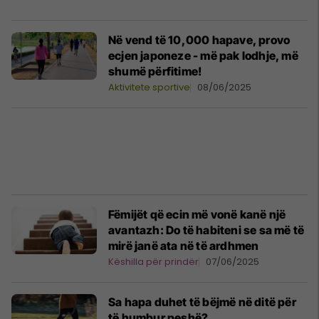
Në vend të 10,000 hapave, provo
ecjen japoneze - më pak lodhje, më
shumë përfitime!
Aktivitete sportive
08/06/2025
Fëmijët që ecin më vonë kanë një
avantazh: Do të habiteni se sa më të
mirë janë ata në të ardhmen
Këshilla për prindër
07/06/2025
Sa hapa duhet të bëjmë në ditë për
të humbur peshë?