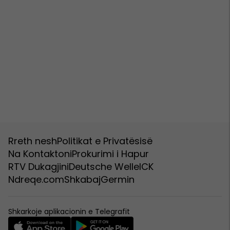
Rreth nesh
Politikat e Privatësisë
Na Kontaktoni
Prokurimi i Hapur
RTV Dukagjini
Deutsche Welle
ICK
Ndreqe.com
Shkabaj
Germin
Shkarkoje aplikacionin e Telegrafit