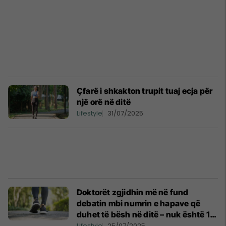
Çfarë i shkakton trupit tuaj ecja për
një orë në ditë
Lifestyle
31/07/2025
Doktorët zgjidhin më në fund
debatin mbi numrin e hapave që
duhet të bësh në ditë – nuk është 10
mijë
Lifestyle
25/07/2025