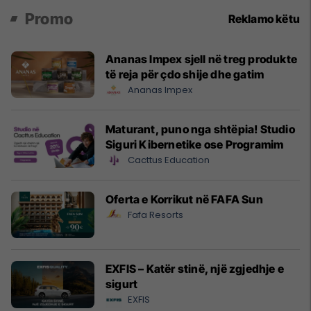
Promo
Reklamo këtu
Ananas Impex sjell në treg produkte
të reja për çdo shije dhe gatim
Ananas Impex
Maturant, puno nga shtëpia! Studio
Siguri Kibernetike ose Programim
Cacttus Education
Oferta e Korrikut në FAFA Sun
Fafa Resorts
EXFIS – Katër stinë, një zgjedhje e
sigurt
EXFIS