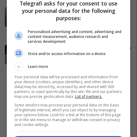
Telegrafi asks for your consent to use
your personal data for the following
Ecja apo vrapimi: A e dini se cili
aktivitet është përgjithësisht më i
purposes:
mirë për trupin tuaj?
Lifestyle
13/12/2024
Personalised advertising and content, advertising and
content measurement, audience research and
services development
Pse e ecura është më e dobishme se
Store and/or access information on a device
vrapimi për personat që duan të
humbasin peshë
Learn more
Shëndeti
08/09/2024
Your personal data will be processed and information from
your device (cookies, unique identifiers, and other device
data) may be stored by, accessed by and shared with 369
1
partners, or used specifically by this site. We and our partners
may use precise geolocation data.
List of partners.
Some vendors may process your personal data on the basis
of legitimate interest, which you can object to by managing
your options below. Look for a link at the bottom of this page
or in the site menu to manage or withdraw consent in privacy
and cookie settings.