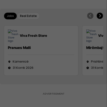
Jobs
Real Estate
Viva Fresh Store
Viva 
Pranues Malli
Mirëmbajtë
Kamenicë
Prishtinë
31 Korrik 2026
31 Korrik 