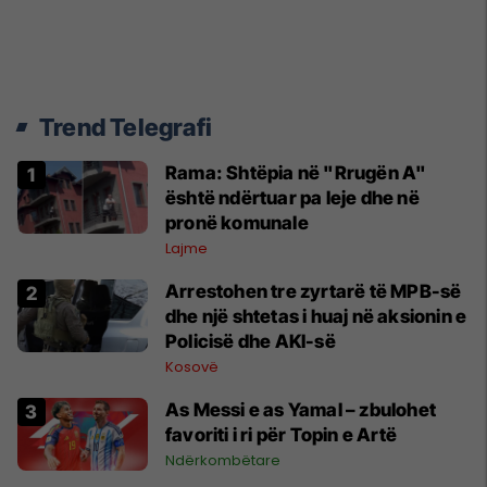
Trend Telegrafi
Rama: Shtëpia në "Rrugën A"
është ndërtuar pa leje dhe në
pronë komunale
Lajme
Arrestohen tre zyrtarë të MPB-së
dhe një shtetas i huaj në aksionin e
Policisë dhe AKI-së
Kosovë
As Messi e as Yamal – zbulohet
favoriti i ri për Topin e Artë
Ndërkombëtare