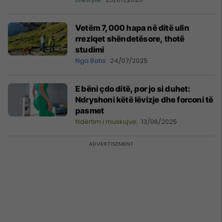
Vetëm 7,000 hapa në ditë ulin
rreziqet shëndetësore, thotë
studimi
Nga Bota
24/07/2025
E bëni çdo ditë, por jo si duhet:
Ndryshoni këtë lëvizje dhe forconi të
pasmet
Ndërtim i muskujve
13/06/2025