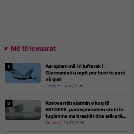
Më të lexuarat
Aeroplani më i ri luftarak i
Gjermanisë u ngrit për herë të parë
në qiell
Evropa
16/07/2026
Kosova nën alarmin e kuq të
ESTOFEX, paralajmërohen stuhi të
fuqishme me breshër dhe erëra të
forta
Kosovë
21/07/2026