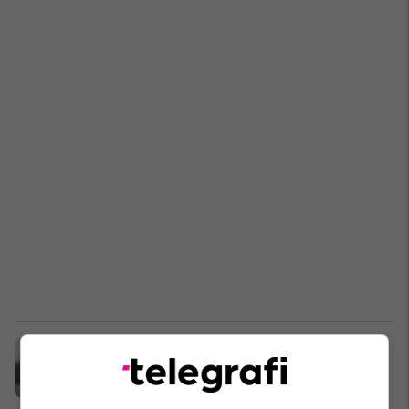
Çfarë është sfida “6-6-6” e ecjes
dhe pse duhet ta provoni?
Aktivitete sportive
08/02/2025