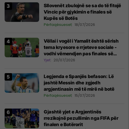
Sllovenët zbulojnë se sa do të fitojë
Vincic për gjykimin e finales së
Kupës së Botës
Përfaqësueset
18/07/2026
Vëllai i vogël i Yamalit është sërish
tema kryesore e rrjeteve sociale -
vodhi vëmendjen pas finales së
Kupës së Botës
Yjet
20/07/2026
Legjenda e Spanjës befason: Lë
jashtë Messin dhe zgjedh
argjentinasin më të mirë në botë
Përfaqësueset
15/07/2026
Gjashtë yjet e Argjentinës
rrezikojnë pezullimin nga FIFA për
finalen e Botërorit