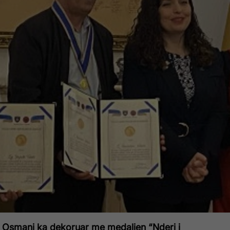
a Osmani ka dekoruar me medaljen “Nderi i