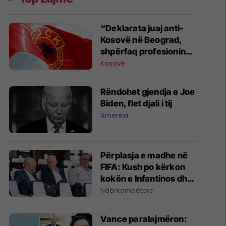
“Deklarata juaj anti-
Kosovë në Beograd,
shpërfaq profesionin
tënd para se të
Kosovë
bëheshe president”,
OVL e UÇK-së i reagon
Rëndohet gjendja e Joe
Zelenskyt
Biden, flet djali i tij
Amerika
Përplasja e madhe në
FIFA: Kush po kërkon
kokën e Infantinos dhe
kush po e mbron?
Ndërkombëtare
Vance paralajmëron: