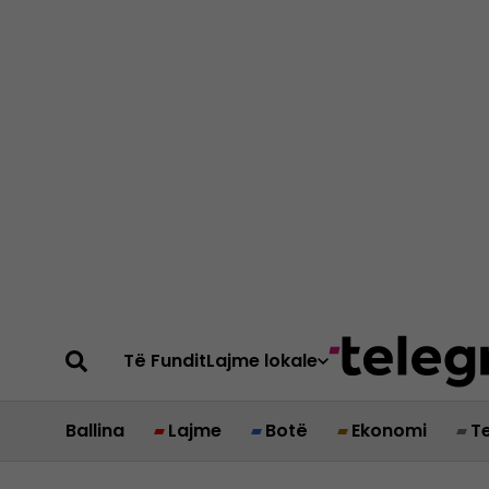
Të Fundit
Lajme lokale
Ballina
Lajme
Botë
Ekonomi
T