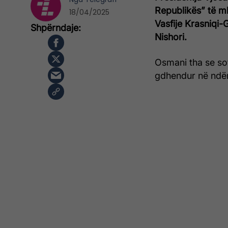
Republikës” të mb
18/04/2025
Vasfije Krasniqi
Nishori.
Osmani tha se so
gdhendur në ndërg