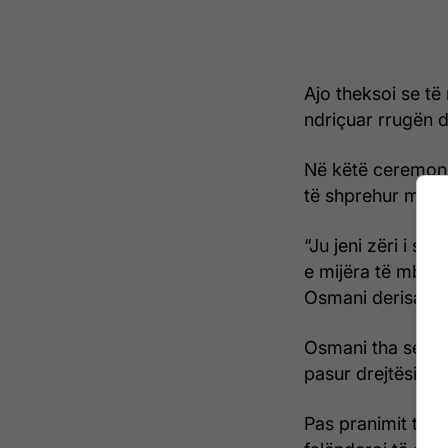
Ajo theksoi se të
ndriçuar rrugën d
Në këtë ceremoni
të shprehur mirën
“Ju jeni zëri i së
e mijëra të mbijet
Osmani derisa iu 
Osmani tha se n
pasur drejtësi pë
Pas pranimit të d