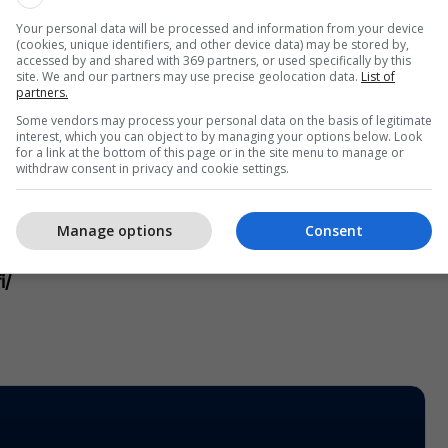
thë ata që e përkrahën që nga dita kur ai vendosi që
e rrëfimin e tij.
Your personal data will be processed and information from your device
(cookies, unique identifiers, and other device data) may be stored by,
accessed by and shared with 369 partners, or used specifically by this
sniqi-Goodman iu bëri thirrje të gjithë atyre që
site. We and our partners may use precise geolocation data.
List of
partners.
unë seksuale në atë kohe të kërkojnë drejtësinë.
Some vendors may process your personal data on the basis of legitimate
interest, which you can object to by managing your options below. Look
 jeni, ka ardhur koha të kërkoni drejtësinë, lirojeni
for a link at the bottom of this page or in the site menu to manage or
withdraw consent in privacy and cookie settings.
a falni Serbisë krimin që e kanë kryer”, tha Krasniqi-
Manage options
Consent
ylaj falënderoi të gjithë për përkrahjen e dhënë ndaj
i/