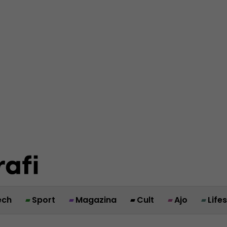
ech
Sport
Magazina
Cult
Ajo
Life