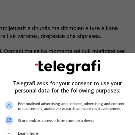
 mbijetuarit e dhunës me dhimbjen e tyre e kanë
rejt së vërtetës, drejtësisë dhe shpresës.
, Osmani tha se ka momente që nuk mjaftojnë për
johje.
 vërtetës që pret drejtësi me dekada. Ju ngritët zërin
uarve të krimit të llahtarshëm gjatë luftës”, tha
Telegrafi asks for your consent to use your
drejtua të mbijetuarve të dhunës seksuale.
personal data for the following purposes:
Personalised advertising and content, advertising and content
uk mund të ndërtohet paqe e qëndrueshme pa
measurement, audience research and services development
r ata që kanë përjetuar dhunën më çnjerëzore.
Store and/or access information on a device
ekoratës, i mbijetuari i dhunës Ramadan Nishori
Learn more