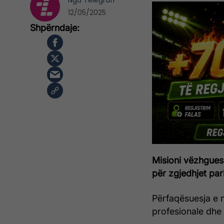
Nga
Telegrafi
12/05/2025
Misioni vëzhgues 
për zgjedhjet par
Përfaqësuesja e m
profesionale dhe 