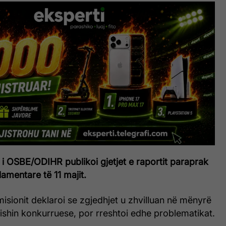
i OSBE/ODIHR publikoi gjetjet e raportit paraprak
lamentare të 11 majit.
isionit deklaroi se zgjedhjet u zhvilluan në mënyrë
ishin konkurruese, por rreshtoi edhe problematikat.