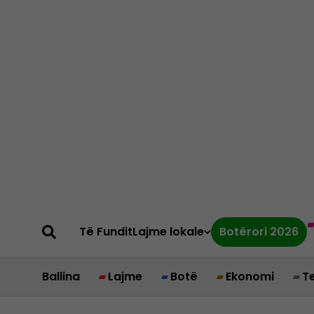
Të Fundit
Lajme lokale
Botërori 2026
Ballina
Lajme
Botë
Ekonomi
T