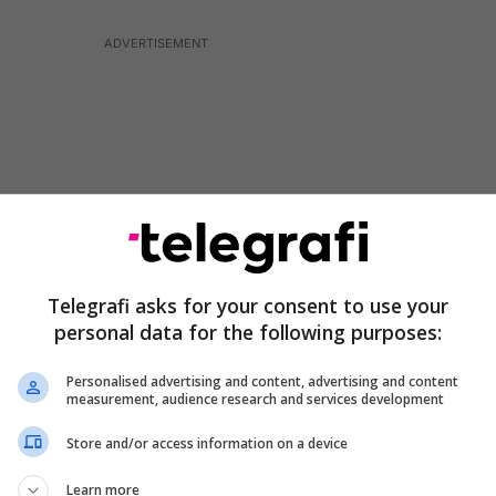
Telegrafi asks for your consent to use your
personal data for the following purposes:
Personalised advertising and content, advertising and content
measurement, audience research and services development
lluan në mënyrë profesionale, megjithatë u mbajtën
t të polarizuar. Kandidatët nuk patën mundësi të
Store and/or access information on a device
 diasporës, që u zhvillua për herë të parë, u
Learn more
varësisht marrëveshjes politike të arritur me