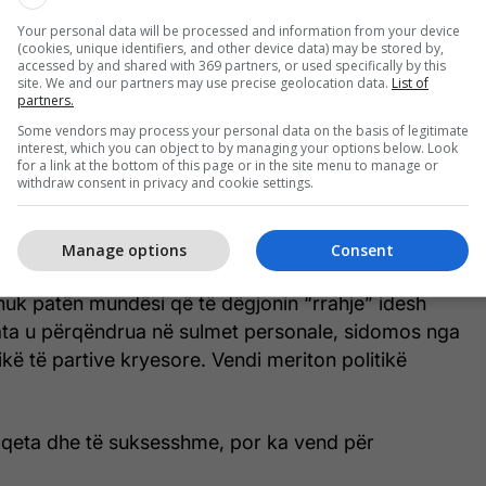
mit me vonesë. Partia në pushtet përfitoi nga
Your personal data will be processed and information from your device
(cookies, unique identifiers, and other device data) may be stored by,
eve administrative gjatë fushatës, duke krijuar një
accessed by and shared with 369 partners, or used specifically by this
ejtë. Pati edhe raste pretendimesh për presione
site. We and our partners may use precise geolocation data.
List of
partners.
”, thanë nga OSBE-ODIHR, shkruan A2 CNN.
Some vendors may process your personal data on the basis of legitimate
interest, which you can object to by managing your options below. Look
 për fushatën “online”, ku OSBE/ODIHR tha se nuk
for a link at the bottom of this page or in the site menu to manage or
withdraw consent in privacy and cookie settings.
et për të kontrolluar “content”-in manipulativ dhe të
Manage options
Consent
timidimi dhe transparence edhe në numërimin e
nuk patën mundësi që të dëgjonin “rrahje” idesh
hata u përqëndrua në sulmet personale, sidomos nga
ikë të partive kryesore. Vendi meriton politikë
ë qeta dhe të suksesshme, por ka vend për