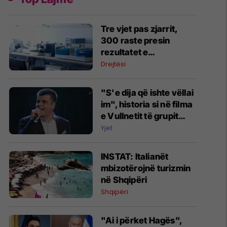
Tre vjet pas zjarrit,
300 raste presin
rezultatet e
toksikologjisë në IML
Drejtësi
"S'e dija që ishte vëllai
im", historia si në filma
e Vullnetit të grupit
Marigona - si e mësoi
Yjet
motra e tij pas shumë
vitesh që ishin familje
INSTAT: Italianët
mbizotërojnë turizmin
në Shqipëri
Shqipëri
"Ai i përket Hagës",