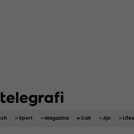
ech
Sport
Magazina
Cult
Ajo
Life