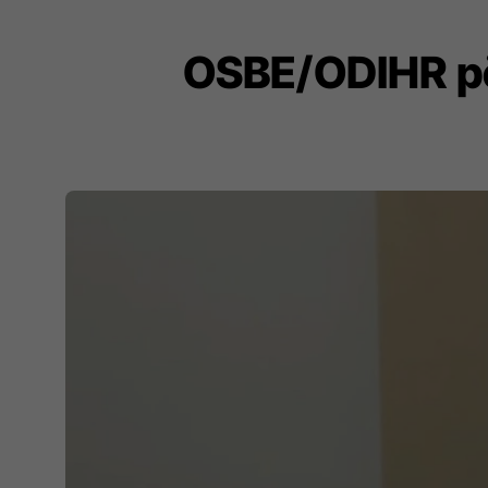
OSBE/ODIHR për