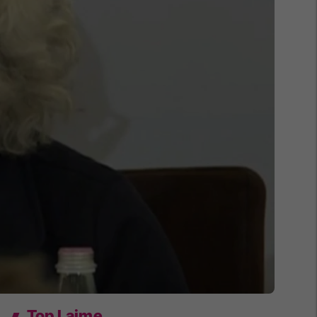
Top Lajme