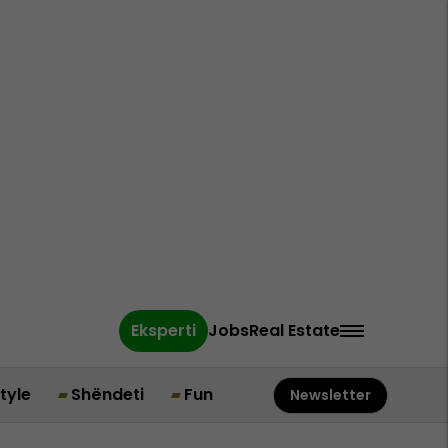
Eksperti
Jobs
Real Estate
style
Shëndeti
Fun
Newsletter