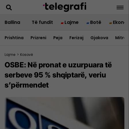
Ballina
Të fundit
Lajme
Botë
Ekono
Prishtina
Prizreni
Peja
Ferizaj
Gjakova
Mitrov
Lajme
>
Kosovë
OSBE: Në pronat e uzurpuara të
serbeve 95 % shqiptarë, veriu
s’përmendet