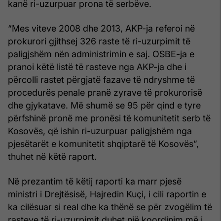
kanë ri-uzurpuar prona të serbëve.
“Mes viteve 2008 dhe 2013, AKP-ja referoi në
prokurori gjithsej 326 raste të ri-uzurpimit të
paligjshëm nën administrimin e saj. OSBE-ja e
pranoi këtë listë të rasteve nga AKP-ja dhe i
përcolli rastet përgjatë fazave të ndryshme të
procedurës penale pranë zyrave të prokurorisë
dhe gjykatave. Më shumë se 95 për qind e tyre
përfshinë pronë me pronësi të komunitetit serb të
Kosovës, që ishin ri-uzurpuar paligjshëm nga
pjesëtarët e komunitetit shqiptarë të Kosovës”,
thuhet në këtë raport.
Në prezantim të këtij raporti ka marr pjesë
ministri i Drejtësisë, Hajredin Kuçi, i cili raportin e
ka cilësuar si real dhe ka thënë se për zvogëlim të
rasteve të ri-uzurpimit duhet një koordinim më i