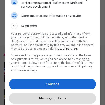
content measurement, audience research and
services development
Store and/or access information on a device
Learn more
Your personal data will be processed and information from
your device (cookies, unique identifiers, and other device
data) may be stored by, accessed by and shared with 369
partners, or used specifically by this site. We and our partners
may use precise geolocation data.
List of partners.
Top 5
Some vendors may process your personal data on the basis
of legitimate interest, which you can object to by managing
your options below. Look for a link at the bottom of this page
Gjithçka që po ndodh në
or in the site menu to manage or withdraw consent in privacy
Lindjen e Mesme - LUFTA
and cookie settings.
MINUTË PAS MINUTE
17/03/2026
Consent
I vrari në Podujevë ishte
mërgimtar, hoxhë Berisha:
Manage options
Ishte besimtar i devotshëm,