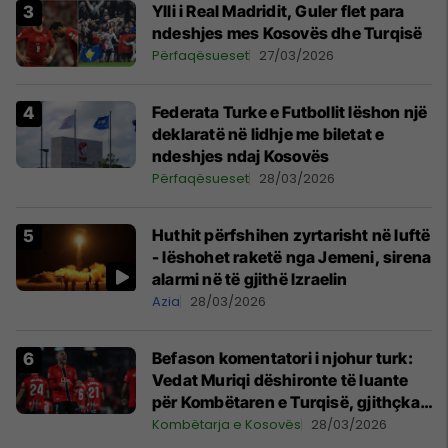
Ylli i Real Madridit, Guler flet para
ndeshjes mes Kosovës dhe Turqisë
Përfaqësueset
27/03/2026
Federata Turke e Futbollit lëshon një
deklaratë në lidhje me biletat e
ndeshjes ndaj Kosovës
Përfaqësueset
28/03/2026
Huthit përfshihen zyrtarisht në luftë
- lëshohet raketë nga Jemeni, sirena
alarmi në të gjithë Izraelin
Azia
28/03/2026
Befason komentatori i njohur turk:
Vedat Muriqi dëshironte të luante
për Kombëtaren e Turqisë, gjithçka
ishte praktikisht e kryer
Kombëtarja e Kosovës
28/03/2026