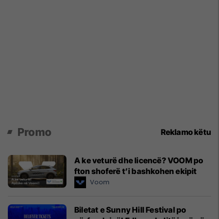
Promo
Reklamo këtu
A ke veturë dhe licencë? VOOM po
fton shoferë t’i bashkohen ekipit
Voom
Biletat e Sunny Hill Festival po