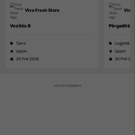
Viva Fresh Store
Viva 
Vozitës B
Përgaditës 
Tjera
Logjistikë
Lipjan
Lipjan
20 Prill 2026
20 Prill 20