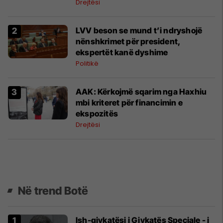
Drejtësi
LVV beson se mund t’i ndryshojë
nënshkrimet për president,
ekspertët kanë dyshime
Politikë
AAK: Kërkojmë sqarim nga Haxhiu
mbi kriteret për financimin e
ekspozitës
Drejtësi
Në trend Botë
Ish-gjykatësi i Gjykatës Speciale - i