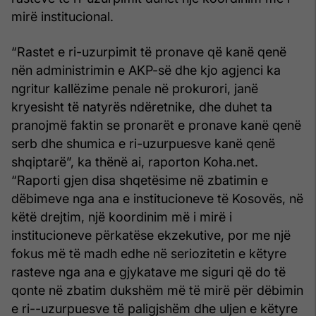
mirë institucional.
“Rastet e ri-uzurpimit të pronave që kanë qenë
nën administrimin e AKP-së dhe kjo agjenci ka
ngritur kallëzime penale në prokurori, janë
kryesisht të natyrës ndëretnike, dhe duhet ta
pranojmë faktin se pronarët e pronave kanë qenë
serb dhe shumica e ri-uzurpuesve kanë qenë
shqiptarë”, ka thënë ai, raporton Koha.net.
“Raporti gjen disa shqetësime në zbatimin e
dëbimeve nga ana e institucioneve të Kosovës, në
këtë drejtim, një koordinim më i mirë i
institucioneve përkatëse ekzekutive, por me një
fokus më të madh edhe në seriozitetin e këtyre
rasteve nga ana e gjykatave me siguri që do të
qonte në zbatim dukshëm më të mirë për dëbimin
e ri--uzurpuesve të paligjshëm dhe uljen e këtyre