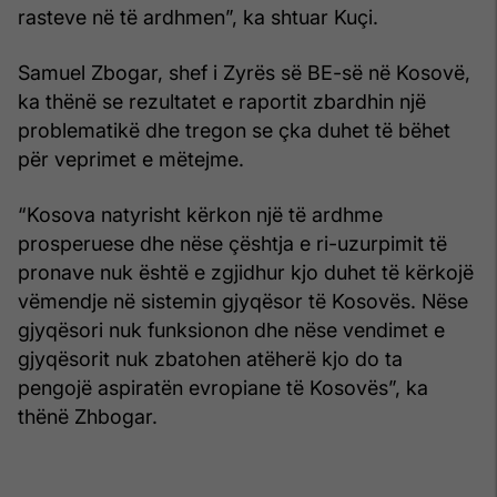
rasteve në të ardhmen”, ka shtuar Kuçi.
Samuel Zbogar, shef i Zyrës së BE-së në Kosovë,
ka thënë se rezultatet e raportit zbardhin një
problematikë dhe tregon se çka duhet të bëhet
për veprimet e mëtejme.
“Kosova natyrisht kërkon një të ardhme
prosperuese dhe nëse çështja e ri-uzurpimit të
pronave nuk është e zgjidhur kjo duhet të kërkojë
vëmendje në sistemin gjyqësor të Kosovës. Nëse
gjyqësori nuk funksionon dhe nëse vendimet e
gjyqësorit nuk zbatohen atëherë kjo do ta
pengojë aspiratën evropiane të Kosovës”, ka
thënë Zhbogar.