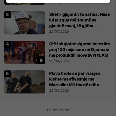
erdhi në Kosovë për Bajram
23/03/2026
Shefi i gjigantit të naftës: Nëse
lufta zgjat më shumë se
gjashtë muaj, të gjitha
ekonomitë botërore do të
22/03/2026
vuajnë
Çifti shqiptar siguron investim
prej 100 mijë euro në Gjermani
me produktin inovativ NYLAM
25/03/2026
Plava thotë se për vrasjen
kishte marrëveshje me
Murselin: Më tha që edhe
Behgjet Pacolli ka qenë në
26/03/2026
dijeni për këtë rast