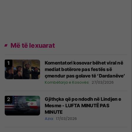
Më të lexuarat
Komentatori kosovar bëhet viral në
mediat botërore pas festës së
çmendur pas golave të ‘Dardanëve’
Kombëtarja e Kosovës
27/03/2026
Gjithçka që po ndodh në Lindjen e
Mesme - LUFTA MINUTË PAS
MINUTE
Azia
17/03/2026