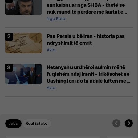
sanksionuar nga SHBA - thotë se
nuk mund të përdorë më kartat e
kreditit e as të porositë gjëra në
Nga Bota
internet
Pse Persia u bë Iran - historia pas
ndryshimit të emrit
Azia
Netanyahu urdhëroi sulmin më të
fuqishëm ndaj Iranit - frikësohet se
Uashingtoni do ta ndalë luftën me
Teheranin
Azia
Jobs
Real Estate