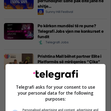
përfundojnë! Edhe pak ditë janë në
shitje…
Sunny Hill Festival
Po kërkon mundësi të re pune?
Telegrafi Jobs vjen me konkurset e
fundit
Telegrafi Jobs
Prishtina Mall bëhet partner Elite i
Platformës së mirëqenies “Çika”
Prishtina Mall
Telegrafi asks for your consent to use
your personal data for the following
purposes:
Personalised advertising and content, advertising and