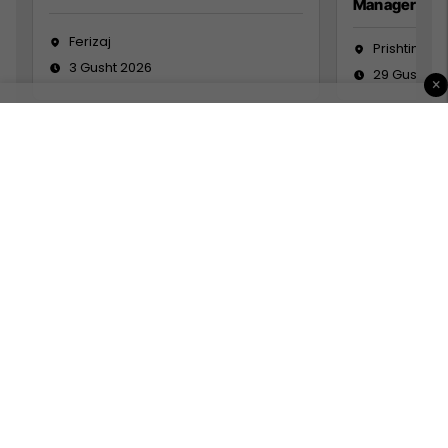
Manager
Ferizaj
Prishtinë
3 Gusht 2026
29 Gusht 2
×