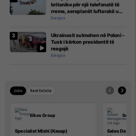
britanike për një telefonatë të
rreme, aeroplanët luftarakë u
ngritën në ajër për të
Evropa
interceptuar fluturaken e Qatar
Airways që po shkonte drejt
Ukrainasit sulmohen në Poloni -
Mançesterit
Tusk i kërkon presidentit të
reagojë
Evropa
Jobs
Real Estate
Elkos Group
Solac
Specialist Mishi (Kasap)
Sales Devel