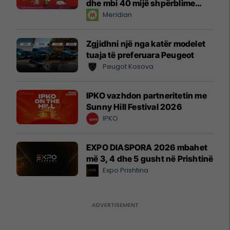
dhe mbi 40 mijë shpërblime
instant!
Meridian
Zgjidhni një nga katër modelet
tuaja të preferuara Peugeot
Peugot Kosova
IPKO vazhdon partneritetin me
Sunny Hill Festival 2026
IPKO
EXPO DIASPORA 2026 mbahet
më 3, 4 dhe 5 gusht në Prishtinë
Expo Prishtina