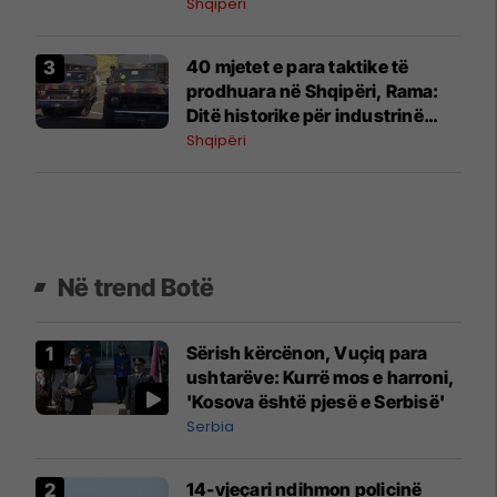
Shqipëri
40 mjetet e para taktike të
prodhuara në Shqipëri, Rama:
Ditë historike për industrinë
ushtarake
Shqipëri
Në trend Botë
Sërish kërcënon, Vuçiq para
ushtarëve: Kurrë mos e harroni,
'Kosova është pjesë e Serbisë'
Serbia
14-vjeçari ndihmon policinë