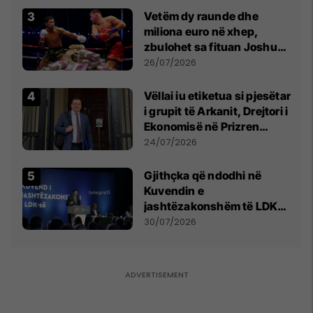
Vetëm dy raunde dhe
miliona euro në xhep,
zbulohet sa fituan Joshua
e Prenga
26/07/2026
Vëllai iu etiketua si pjesëtar
i grupit të Arkanit, Drejtori i
Ekonomisë në Prizren
mohon pretendimet
24/07/2026
Gjithçka që ndodhi në
Kuvendin e
jashtëzakonshëm të LDK-
së
30/07/2026