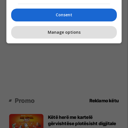
Consent
Manage options
Promo
Reklamo këtu
Këtë herë me kartelë
gërvishtëse plotësisht digjitale