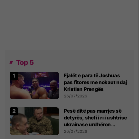
Top 5
Fjalët e para të Joshuas
pas fitores me nokaut ndaj
Kristian Prengës
26/07/2026
Pesë ditë pas marrjes së
detyrës, shefi i ri i ushtrisë
ukrainase urdhëron
kontroll të madh
26/07/2026