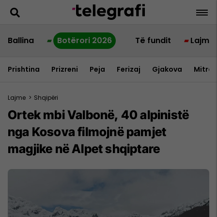
Ballina
Botërori 2026
Të fundit
Lajme
Prishtina
Prizreni
Peja
Ferizaj
Gjakova
Mitrov
Lajme
>
Shqipëri
Ortek mbi Valbonë, 40 alpinistë
nga Kosova filmojnë pamjet
magjike në Alpet shqiptare