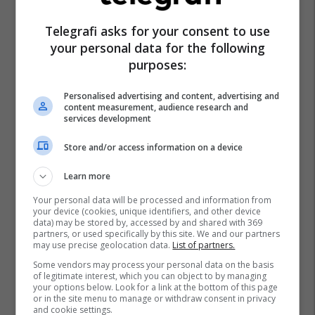
Telegrafi asks for your consent to use
your personal data for the following
purposes:
Alpet Shqiptare
Lugina E Valbonës.
Turizëm
Personalised advertising and content, advertising and
content measurement, audience research and
services development
Store and/or access information on a device
Learn more
Your personal data will be processed and information from
your device (cookies, unique identifiers, and other device
data) may be stored by, accessed by and shared with 369
partners, or used specifically by this site. We and our partners
may use precise geolocation data.
List of partners.
Some vendors may process your personal data on the basis
of legitimate interest, which you can object to by managing
your options below. Look for a link at the bottom of this page
or in the site menu to manage or withdraw consent in privacy
and cookie settings.