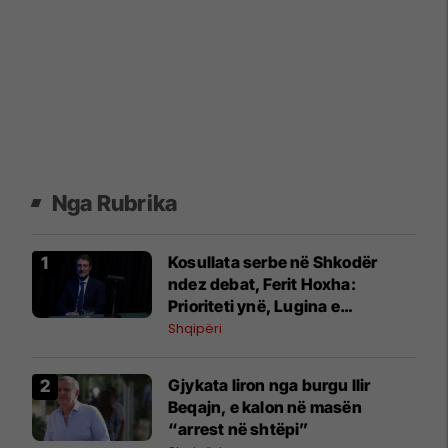
Nga Rubrika
Kosullata serbe në Shkodër
ndez debat, Ferit Hoxha:
Prioriteti ynë, Lugina e
Preshevës
Shqipëri
Gjykata liron nga burgu Ilir
Beqajn, e kalon në masën
“arrest në shtëpi”