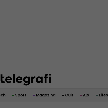
ech
Sport
Magazina
Cult
Ajo
Life