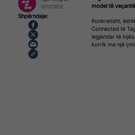
model të veçantë 
13/07/2021
Konkretisht, është
Connected të Tag
legjendar të lojë
korrik me një çmi