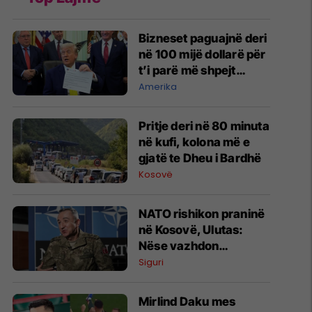
Bizneset paguajnë deri
në 100 mijë dollarë për
t’i parë më shpejt
postimet e Trumpit
Amerika
Pritje deri në 80 minuta
në kufi, kolona më e
gjatë te Dheu i Bardhë
Kosovë
NATO rishikon praninë
në Kosovë, Ulutas:
Nëse vazhdon
stabiliteti, KFOR-i
Siguri
mund të zvogëlojë
gradualisht numrin e
Mirlind Daku mes
ushtarëve