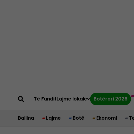
Të Fundit
Lajme lokale
Botërori 2026
Ballina
Lajme
Botë
Ekonomi
T