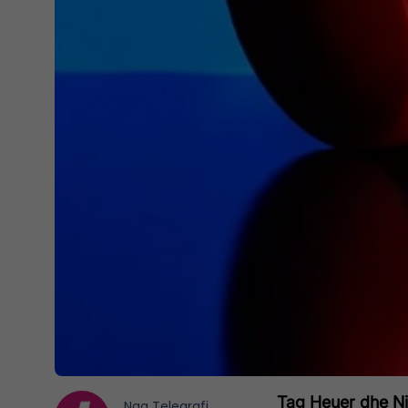
Tag Heuer dhe Ni
Nga
Telegrafi