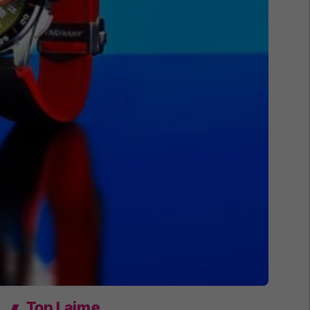
Top Lajme