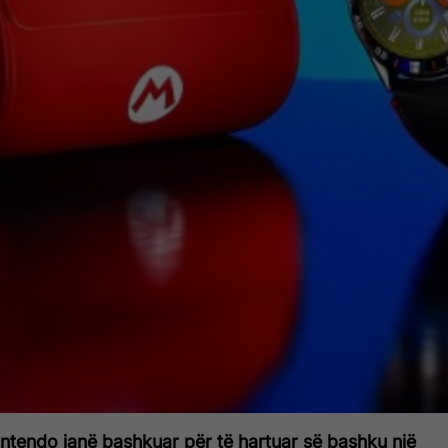
ntendo janë bashkuar për të hartuar së bashku një