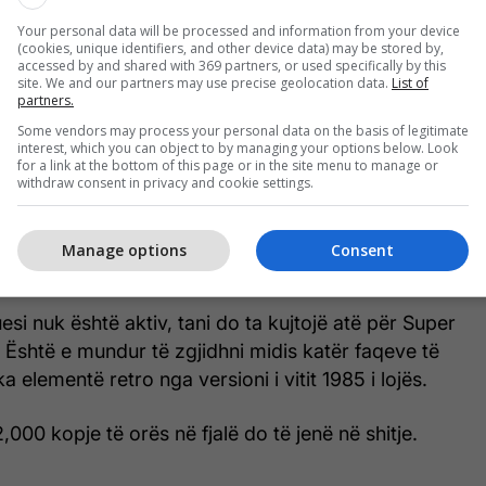
Your personal data will be processed and information from your device
(cookies, unique identifiers, and other device data) may be stored by,
accessed by and shared with 369 partners, or used specifically by this
site. We and our partners may use precise geolocation data.
List of
partners.
Some vendors may process your personal data on the basis of legitimate
interest, which you can object to by managing your options below. Look
for a link at the bottom of this page or in the site menu to manage or
hëndesë përdoruesin e orës çdo mëngjes dhe
withdraw consent in privacy and cookie settings.
 ndryshojnë pasi përdoruesi arrin 25, 50, 75 dhe
apave të planifikuar, domethënë distancën e kaluar.
Manage options
Consent
të njohura dhe të marra nga universi Mario.
si nuk është aktiv, tani do ta kujtojë atë për Super
 Është e mundur të zgjidhni midis katër faqeve të
 elementë retro nga versioni i vitit 1985 i lojës.
000 kopje të orës në fjalë do të jenë në shitje.