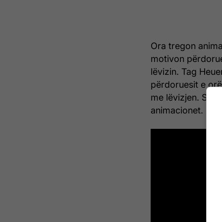
Ora tregon animac
motivon përdorues
lëvizin. Tag Heue
përdoruesit e orë
me lëvizjen. Sa m
animacionet.