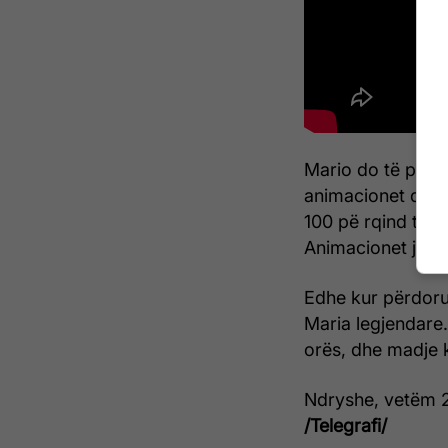
Mario do të përs
animacionet do të
100 pë rqind të h
Animacionet janë 
Edhe kur përdorue
Maria legjendare.
orës, dhe madje ka
Ndryshe, vetëm 2,
/Telegrafi/