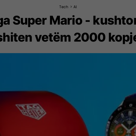
Tech
>
AI
ga Super Mario - kushto
shiten vetëm 2000 kopj