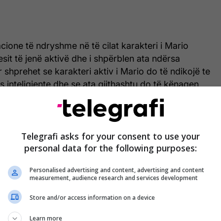
ione të ndryshme në të cilat karakteri i Mario
it të jenë aktivë dhe i shpërblen ata ndërsa
r shprehet se karakteri aktiv i Mario do të ndikojë te
s inteligjente dhe se ata gjithashtu do të kënaqen
ë aktiv të jetë përdoruesi, aq më të gjalla do të jenë
Telegrafi asks for your consent to use your
personal data for the following purposes:
Personalised advertising and content, advertising and content
measurement, audience research and services development
Store and/or access information on a device
Learn more