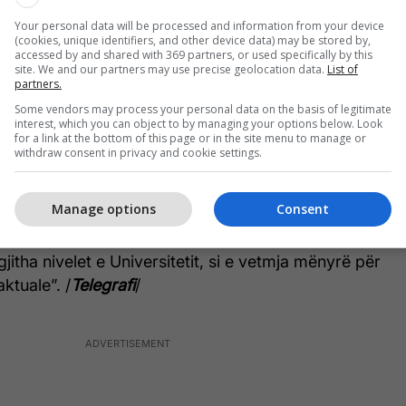
ishtinës”, thuhet tutje.
Your personal data will be processed and information from your device
(cookies, unique identifiers, and other device data) may be stored by,
hqetësim emrat e kandidatëve si Ilir Tolaj, But
accessed by and shared with 369 partners, or used specifically by this
site. We and our partners may use precise geolocation data.
List of
u, Sefer Avdijaj, Ermir Rogova e Qerim Qerimi dhe si
partners.
 ka filluar një proces holistik të verifikimit për
Some vendors may process your personal data on the basis of legitimate
në lidhje me integritetin personal dhe akademik të
interest, which you can object to by managing your options below. Look
for a link at the bottom of this page or in the site menu to manage or
withdraw consent in privacy and cookie settings.
A do të publikojë profilin e secilit kandidat për
Manage options
Consent
ORCA do të fillojë mobilizimin me organizatat e
për të kërkuar në mënyrë të vendosur shpalljen e
jitha nivelet e Universitetit, si e vetmja mënyrë për
aktuale”. /
Telegrafi
/