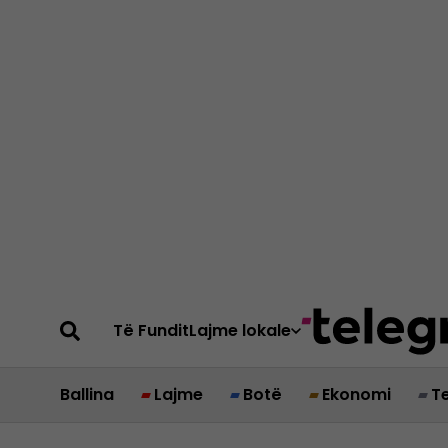
Të Fundit
Lajme lokale
Ballina
Lajme
Botë
Ekonomi
T