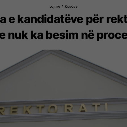
Lajme
>
Kosovë
ia e kandidatëve për rek
e nuk ka besim në proc