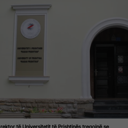
ektor të Universitetit të Prishtinës tregojnë se