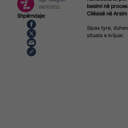
Nga
Telegrafi
besimi në proces
08/11/2022
Cilësisë në Arsi
Sipas tyre, duhen 
situata e krijuar.