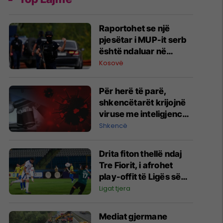
Raportohet se një
pjesëtar i MUP-it serb
është ndaluar në
Jarinë
Kosovë
Për herë të parë,
shkencëtarët krijojnë
viruse me inteligjencë
artificiale
Shkencë
Drita fiton thellë ndaj
Tre Fiorit, i afrohet
play-offit të Ligës së
Konferencës
Ligat tjera
Mediat gjermane