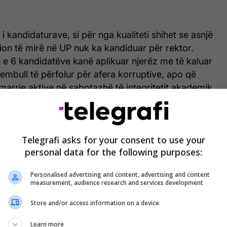
i kandidaturave, si për nga kualiteti shihet se asnjë
on të mirë në UP nuk ka kandiduar për rektor.
 e 6 kandidatëve kanë aplikuar njerëz me të kaluar
hembull të përfolur për afera korruptive, apo që
arrje aktive në sabotazhë të integritetit akademik
se shkarkimi i rektorit dhe situata aktuale po
izim për grupet e interesit të cilat duan ta çojnë në
tin e Prishtinës”, thuhet në reagimin e ORCA-s.
Telegrafi asks for your consent to use your
personal data for the following purposes:
ti që asnjë grua nuk është kandidate për rektor,
hqetësues sipas kësaj organizate.
Personalised advertising and content, advertising and content
measurement, audience research and services development
ashme të shoqërisë civile për ngacmime seksuale
Store and/or access information on a device
 në UP, vërtetohen me faktin që asnjë grua nuk ka
ces për të kandiduar si kandidate për rektor të
Learn more