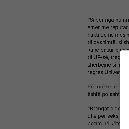
“Si për nga numri 
emër me reputaci
Fakti që në mesin
të dyshimtë, si s
kanë pasur pjesëm
të UP-së, tregon 
shërbejnë si mobil
regres Universite
Për më tepër, fak
është po ashtu s
“Brengat e derit
dhe për seksizëm
besim në këtë pro