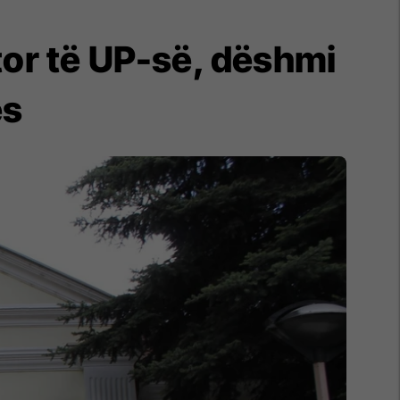
tor të UP-së, dëshmi
es