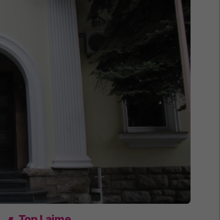
Top Lajme