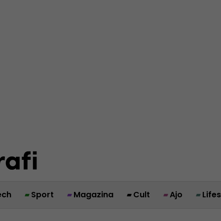
ech
Sport
Magazina
Cult
Ajo
Life