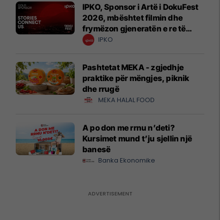
IPKO, Sponsor i Artë i DokuFest
2026, mbështet filmin dhe
frymëzon gjeneratën e re të
krijuesve
IPKO
Pashtetat MEKA - zgjedhje
praktike për mëngjes, piknik
dhe rrugë
MEKA HALAL FOOD
A po don me rrnu n’deti?
Kursimet mund t’ju sjellin një
banesë
Banka Ekonomike