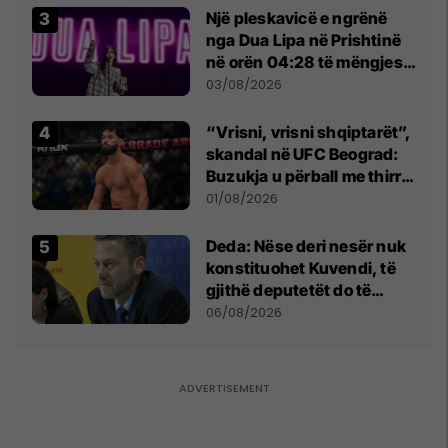
Një pleskavicë e ngrënë
nga Dua Lipa në Prishtinë
në orën 04:28 të mëngjesit
- dhe bota digjitale serbe
03/08/2026
shpall gjendjen e luftës
“Vrisni, vrisni shqiptarët”,
skandal në UFC Beograd:
Buzukja u përball me thirrje
anti-shqiptare nga
01/08/2026
tribunat
Deda: Nëse deri nesër nuk
konstituohet Kuvendi, të
gjithë deputetët do të
bëjnë shkelje të rëndë
06/08/2026
kushtetuese