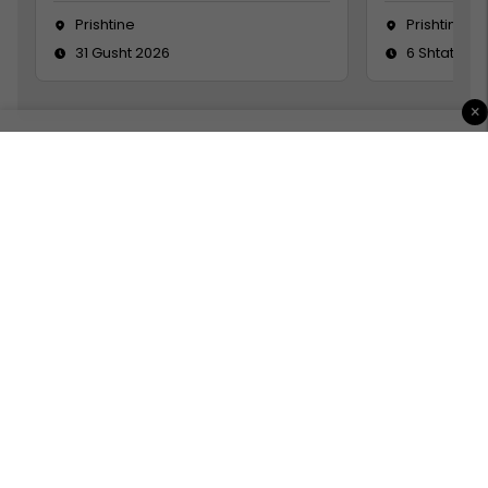
Prishtine
Prishtinë
31 Gusht 2026
6 Shtator 2
×