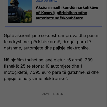
Aksion i madh kundër narkotikëve
në Kosovë, përfshihen edhe
autoritete ndërkombëtare
Gjatë aksionit janë sekuestruar prova dhe pasuri
të ndryshme, përfshirë armë, drogë, para të
gatshme, automjete dhe pajisje elektronike.
Në njoftim thuhet se janë gjetur “6 armë; 239
fishekë; 25 telefona; 10 automjete dhe 1
motoçikletë; 7,595 euro para të gatshme; si dhe
pajisje të ndryshme elektronike”.