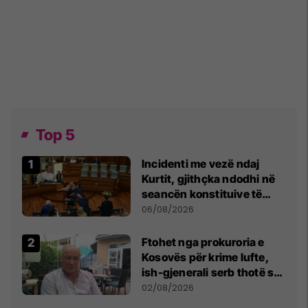
Top 5
Incidenti me vezë ndaj
Kurtit, gjithçka ndodhi në
seancën konstituive të
Kuvendit
06/08/2026
Ftohet nga prokuroria e
Kosovës për krime lufte,
ish-gjenerali serb thotë se
dikush e tradhtoi në
02/08/2026
Beograd