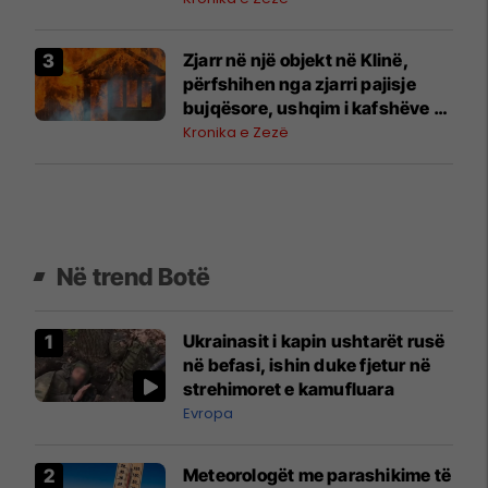
Zjarr në një objekt në Klinë,
përfshihen nga zjarri pajisje
bujqësore, ushqim i kafshëve –
Policia jep detaje
Kronika e Zezë
Në trend Botë
Ukrainasit i kapin ushtarët rusë
në befasi, ishin duke fjetur në
strehimoret e kamufluara
Evropa
Meteorologët me parashikime të