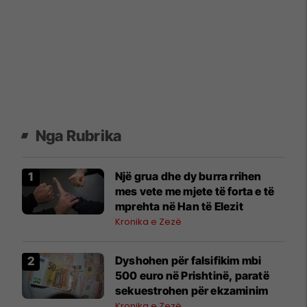
Nga Rubrika
Një grua dhe dy burra rrihen
mes vete me mjete të forta e të
mprehta në Han të Elezit
Kronika e Zezë
Dyshohen për falsifikim mbi
500 euro në Prishtinë, paratë
sekuestrohen për ekzaminim
Kronika e Zezë