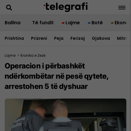
Ballina
Të fundit
Lajme
Botë
Ekono
Prishtina
Prizreni
Peja
Ferizaj
Gjakova
Mitrov
Lajme
>
Kronika e Zezë
Operacion i përbashkët
ndërkombëtar në pesë qytete,
arrestohen 5 të dyshuar