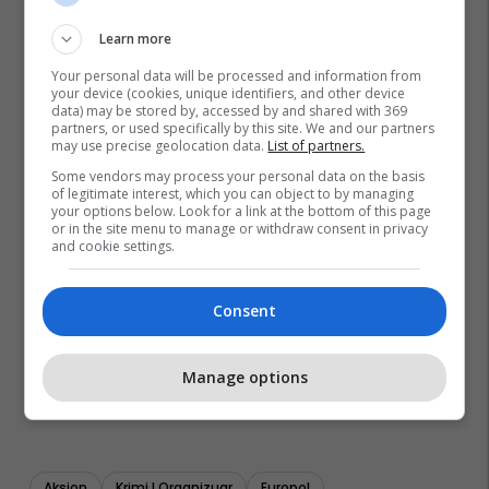
Learn more
Your personal data will be processed and information from
your device (cookies, unique identifiers, and other device
data) may be stored by, accessed by and shared with 369
partners, or used specifically by this site. We and our partners
may use precise geolocation data.
List of partners.
Some vendors may process your personal data on the basis
of legitimate interest, which you can object to by managing
your options below. Look for a link at the bottom of this page
or in the site menu to manage or withdraw consent in privacy
and cookie settings.
Consent
Manage options
Aksion
Krimi I Organizuar
Europol