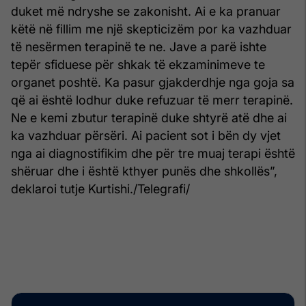
duket më ndryshe se zakonisht. Ai e ka pranuar
këtë në fillim me një skepticizëm por ka vazhduar
të nesërmen terapinë te ne. Jave a parë ishte
tepër sfiduese për shkak të ekzaminimeve te
organet poshtë. Ka pasur gjakderdhje nga goja sa
që ai është lodhur duke refuzuar të merr terapinë.
Ne e kemi zbutur terapinë duke shtyrë atë dhe ai
ka vazhduar përsëri. Ai pacient sot i bën dy vjet
nga ai diagnostifikim dhe për tre muaj terapi është
shëruar dhe i është kthyer punës dhe shkollës”,
deklaroi tutje Kurtishi./Telegrafi/