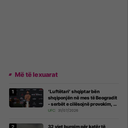
Më të lexuarat
‘Luftëtari’ shqiptar bën
shqiponjën në mes të Beogradit
- serbët e cilësojnë provokim, ai
e cilëson simbol të identitetit
UFC
31/07/2026
32 vjet burgim për katër të