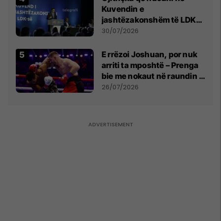
Kuvendin e
jashtëzakonshëm të LDK-
së
30/07/2026
E rrëzoi Joshuan, por nuk
arriti ta mposhtë – Prenga
bie me nokaut në raundin e
dytë
26/07/2026