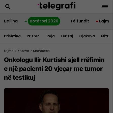
Ballina
Botërori 2026
Të fundit
Lajme
Prishtina
Prizreni
Peja
Ferizaj
Gjakova
Mitrov
Lajme
>
Kosove
>
Shëndetësi
Onkologu Ilir Kurtishi sjell rrëfimin
e një pacienti 20 vjeçar me tumor
në testikuj