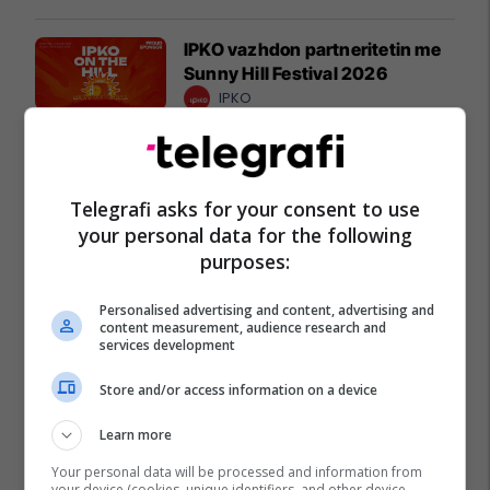
IPKO vazhdon partneritetin me
Sunny Hill Festival 2026
IPKO
EXPO DIASPORA 2026 mbahet
më 3, 4 dhe 5 gusht në Prishtinë
Telegrafi asks for your consent to use
Expo Prishtina
your personal data for the following
purposes:
Personalised advertising and content, advertising and
content measurement, audience research and
services development
Store and/or access information on a device
Learn more
Your personal data will be processed and information from
your device (cookies, unique identifiers, and other device