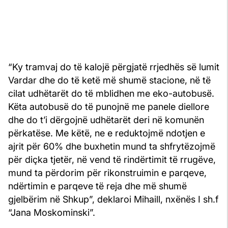
“Ky tramvaj do të kalojë përgjatë rrjedhës së lumit
Vardar dhe do të ketë më shumë stacione, në të
cilat udhëtarët do të mblidhen me eko-autobusë.
Këta autobusë do të punojnë me panele diellore
dhe do t’i dërgojnë udhëtarët deri në komunën
përkatëse. Me këtë, ne e reduktojmë ndotjen e
ajrit për 60% dhe buxhetin mund ta shfrytëzojmë
për diçka tjetër, në vend të rindërtimit të rrugëve,
mund ta përdorim për rikonstruimin e parqeve,
ndërtimin e parqeve të reja dhe më shumë
gjelbërim në Shkup”, deklaroi Mihaill, nxënës I sh.f
“Jana Moskominski”.