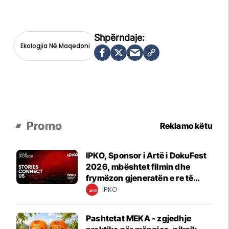
Ekologjia Në Maqedoni
Promo
Reklamo këtu
IPKO, Sponsor i Artë i DokuFest
2026, mbështet filmin dhe
frymëzon gjeneratën e re të
krijuesve
IPKO
Pashtetat MEKA - zgjedhje