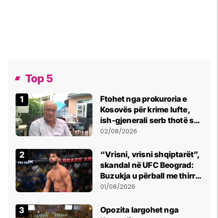
Top 5
Ftohet nga prokuroria e
Kosovës për krime lufte,
ish-gjenerali serb thotë se
dikush e tradhtoi në
02/08/2026
Beograd
“Vrisni, vrisni shqiptarët”,
skandal në UFC Beograd:
Buzukja u përball me thirrje
anti-shqiptare nga
01/08/2026
tribunat
Opozita largohet nga