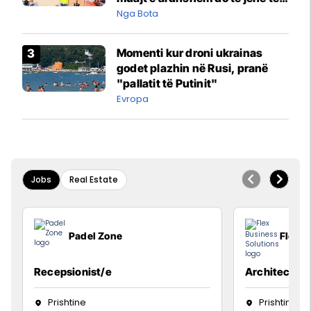
pazakontë
Nga Bota
Momenti kur droni ukrainas
godet plazhin në Rusi, pranë
"pallatit të Putinit"
Evropa
Jobs
Real Estate
Padel Zone
Flex B
Recepsionist/e
Architect
Prishtine
Prishtinë