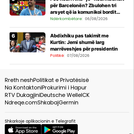
për Barcelonën? Zbulohen tri
arsyet që ia komunikoi bordit
madrilen
Ndërkombëtare
06/08/2026
Abdixhiku pas takimit me
Kurtin: Jemi shumë larg
marrëveshjes për presidentin
Politikë
07/08/2026
Rreth nesh
Politikat e Privatësisë
Na Kontaktoni
Prokurimi i Hapur
RTV Dukagjini
Deutsche Welle
ICK
Ndreqe.com
Shkabaj
Germin
Shkarkoje aplikacionin e Telegrafit