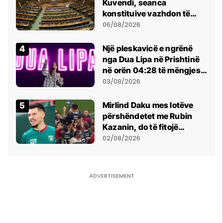
Kuvendi, seanca
konstituive vazhdon të
shtunën në orën 11:00
06/08/2026
Një pleskavicë e ngrënë
nga Dua Lipa në Prishtinë
në orën 04:28 të mëngjesit
- dhe bota digjitale serbe
03/08/2026
shpall gjendjen e luftës
Mirlind Daku mes lotëve
përshëndetet me Rubin
Kazanin, do të fitojë
miliona te Spartak Moska
02/08/2026