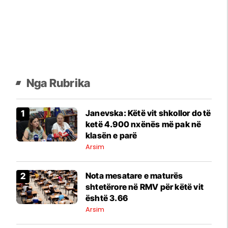
Nga Rubrika
Janevska: Këtë vit shkollor do të
ketë 4.900 nxënës më pak në
klasën e parë
Arsim
Nota mesatare e maturës
shtetërore në RMV për këtë vit
është 3.66
Arsim