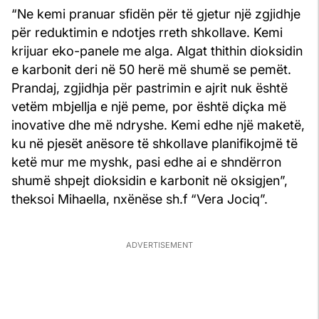
“Ne kemi pranuar sfidën për të gjetur një zgjidhje
për reduktimin e ndotjes rreth shkollave. Kemi
krijuar eko-panele me alga. Algat thithin dioksidin
e karbonit deri në 50 herë më shumë se pemët.
Prandaj, zgjidhja për pastrimin e ajrit nuk është
vetëm mbjellja e një peme, por është diçka më
inovative dhe më ndryshe. Kemi edhe një maketë,
ku në pjesët anësore të shkollave planifikojmë të
ketë mur me myshk, pasi edhe ai e shndërron
shumë shpejt dioksidin e karbonit në oksigjen”,
theksoi Mihaella, nxënëse sh.f “Vera Jociq”.