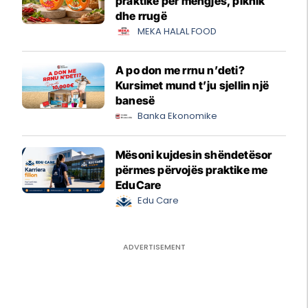
praktike për mëngjes, piknik
dhe rrugë
MEKA HALAL FOOD
A po don me rrnu n’deti?
Kursimet mund t’ju sjellin një
banesë
Banka Ekonomike
Mësoni kujdesin shëndetësor
përmes përvojës praktike me
EduCare
Edu Care