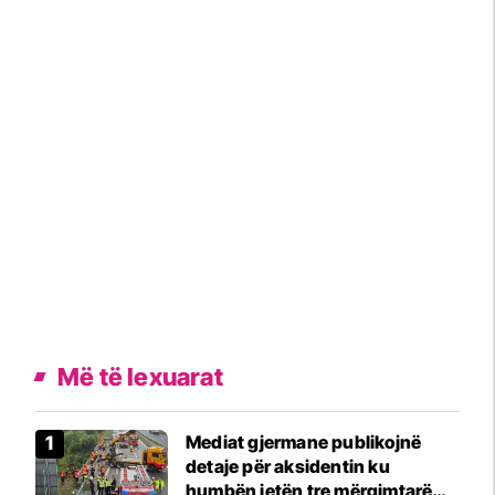
Më të lexuarat
Mediat gjermane publikojnë
detaje për aksidentin ku
humbën jetën tre mërgimtarë