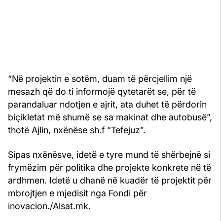
“Në projektin e sotëm, duam të përcjellim një
mesazh që do ti informojë qytetarët se, për të
parandaluar ndotjen e ajrit, ata duhet të përdorin
biçikletat më shumë se sa makinat dhe autobusë”,
thotë Ajlin, nxënëse sh.f “Tefejuz”.
Sipas nxënësve, idetë e tyre mund të shërbejnë si
frymëzim për politika dhe projekte konkrete në të
ardhmen. Idetë u dhanë në kuadër të projektit për
mbrojtjen e mjedisit nga Fondi për
inovacion./Alsat.mk.