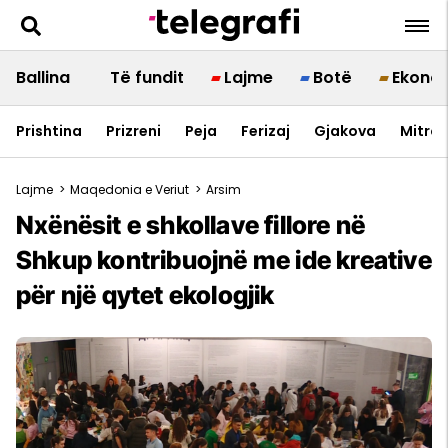
Ballina
Të fundit
Lajme
Botë
Ekono
Prishtina
Prizreni
Peja
Ferizaj
Gjakova
Mitrov
Lajme
>
Maqedonia e Veriut
>
Arsim
Nxënësit e shkollave fillore në
Shkup kontribuojnë me ide kreative
për një qytet ekologjik