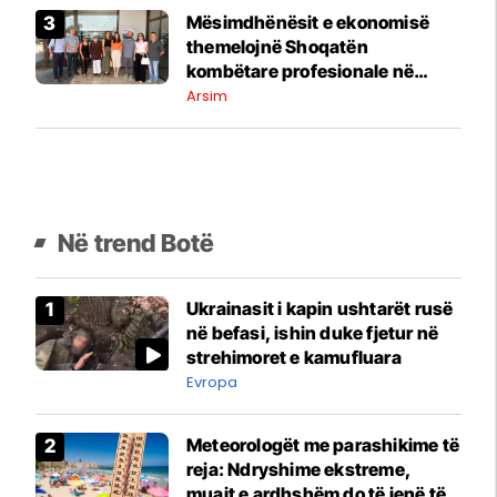
Mësimdhënësit e ekonomisë
themelojnë Shoqatën
kombëtare profesionale në
Maqedoninë e Veriut
Arsim
Në trend Botë
Ukrainasit i kapin ushtarët rusë
në befasi, ishin duke fjetur në
strehimoret e kamufluara
Evropa
Meteorologët me parashikime të
reja: Ndryshime ekstreme,
muajt e ardhshëm do të jenë të