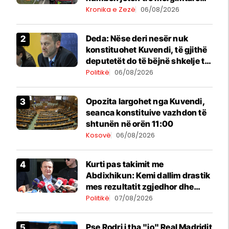
nga Komogllava e Ferizajt
Kronika e Zezë
06/08/2026
Deda: Nëse deri nesër nuk
konstituohet Kuvendi, të gjithë
deputetët do të bëjnë shkelje të
rëndë kushtetuese
Politikë
06/08/2026
Opozita largohet nga Kuvendi,
seanca konstituive vazhdon të
shtunën në orën 11:00
Kosovë
06/08/2026
Kurti pas takimit me
Abdixhikun: Kemi dallim drastik
mes rezultatit zgjedhor dhe
kërkesave të LDK-së
Politikë
07/08/2026
Pse Rodri i tha "jo" Real Madridit