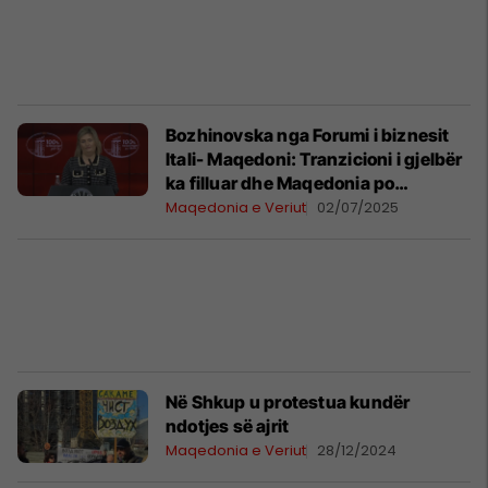
Bozhinovska nga Forumi i biznesit
Itali- Maqedoni: Tranzicioni i gjelbër
ka filluar dhe Maqedonia po
udhëheq
Maqedonia e Veriut
02/07/2025
Në Shkup u protestua kundër
ndotjes së ajrit
Maqedonia e Veriut
28/12/2024