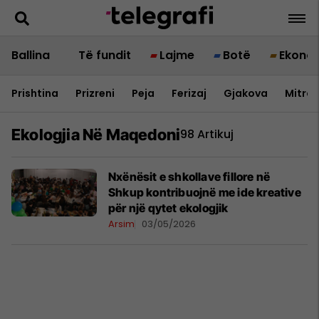
Ballina
Të fundit
Lajme
Botë
Ekono
Prishtina
Prizreni
Peja
Ferizaj
Gjakova
Mitrov
Ekologjia Në Maqedoni
98 Artikuj
Nxënësit e shkollave fillore në
Shkup kontribuojnë me ide kreative
për një qytet ekologjik
Arsim
03/05/2026