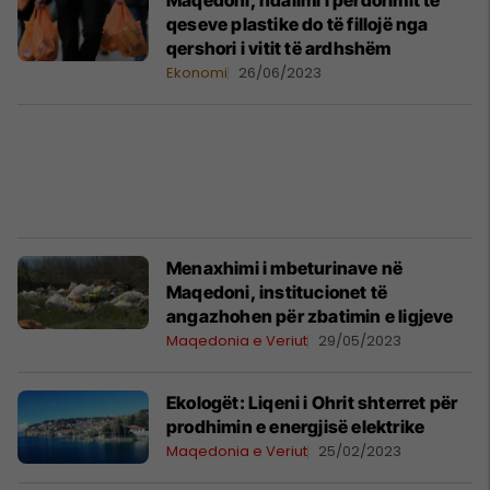
Maqedoni, ndalimi i përdorimit të
qeseve plastike do të fillojë nga
qershori i vitit të ardhshëm
Ekonomi
26/06/2023
Menaxhimi i mbeturinave në
Maqedoni, institucionet të
angazhohen për zbatimin e ligjeve
Maqedonia e Veriut
29/05/2023
Ekologët: Liqeni i Ohrit shterret për
prodhimin e energjisë elektrike
Maqedonia e Veriut
25/02/2023