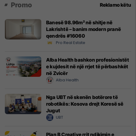
Promo
Reklamo këtu
Banesë 98.96m² në shitje në
Lakrishtë – banim modern pranë
qendrës #16060
Pro Real Estate
Alba Health bashkon profesionistët
e kujdesit në një rrjet të përbashkët
në Zvicër
Alba Health
Nga UBT në skenën botërore të
robotikës: Kosova drejt Koresë së
Jugut
UBT
Plan B Creative rrit ndikimin e