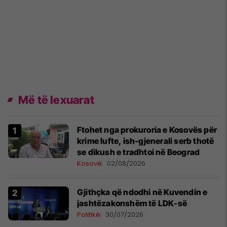
Më të lexuarat
Ftohet nga prokuroria e Kosovës për
krime lufte, ish-gjenerali serb thotë
se dikush e tradhtoi në Beograd
Kosovë
02/08/2026
Gjithçka që ndodhi në Kuvendin e
jashtëzakonshëm të LDK-së
Politikë
30/07/2026