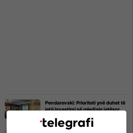
Pendarovski: Prioriteti ynë duhet të
jetë investimi në mjedisin jetësor
Maqedonia e Veriut
16/09/2022
Inspektorati Shtetëror i Mjedisit në