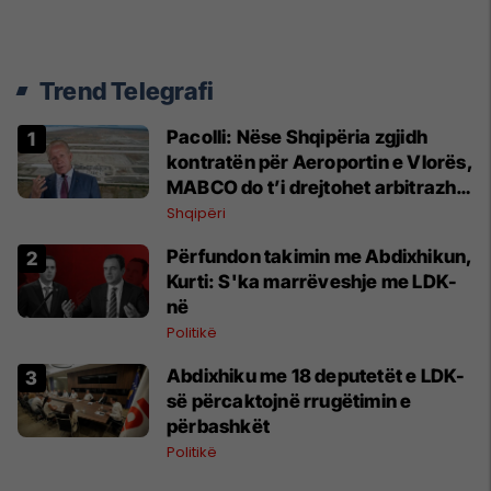
Trend Telegrafi
Pacolli: Nëse Shqipëria zgjidh
kontratën për Aeroportin e Vlorës,
MABCO do t’i drejtohet arbitrazhit
ndërkombëtar
Shqipëri
Përfundon takimin me Abdixhikun,
Kurti: S'ka marrëveshje me LDK-
në
Politikë
Abdixhiku me 18 deputetët e LDK-
së përcaktojnë rrugëtimin e
përbashkët
Politikë