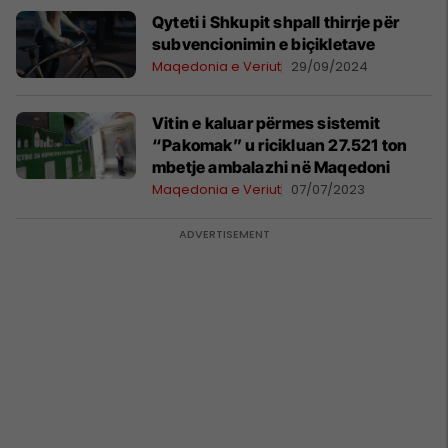
Qyteti i Shkupit shpall thirrje për
subvencionimin e biçikletave
Maqedonia e Veriut
29/09/2024
Vitin e kaluar përmes sistemit
“Pakomak” u ricikluan 27.521 ton
mbetje ambalazhi në Maqedoni
Maqedonia e Veriut
07/07/2023