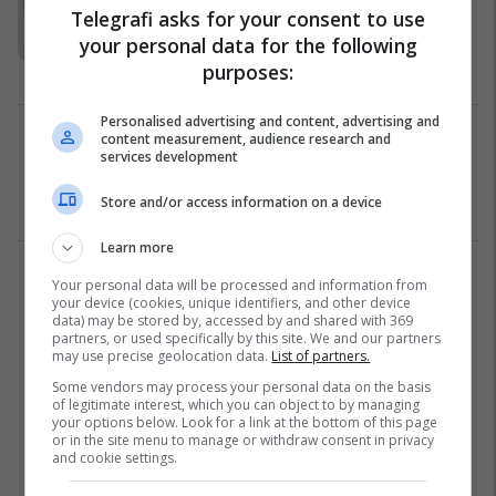
Telegrafi asks for your consent to use
Maqedoni po përballet me mungesë
your personal data for the following
të kuadrove
purposes:
Maqedonia e Veriut
31/08/2022
Personalised advertising and content, advertising and
Liqeni i Ohrit pranë një katastrofe
content measurement, audience research and
services development
ekologjike, ndotja vjen nga uji i
kanalizimeve
Store and/or access information on a device
Maqedonia e Veriut
24/08/2022
Learn more
1
Your personal data will be processed and information from
your device (cookies, unique identifiers, and other device
data) may be stored by, accessed by and shared with 369
partners, or used specifically by this site. We and our partners
may use precise geolocation data.
List of partners.
Some vendors may process your personal data on the basis
of legitimate interest, which you can object to by managing
your options below. Look for a link at the bottom of this page
or in the site menu to manage or withdraw consent in privacy
and cookie settings.