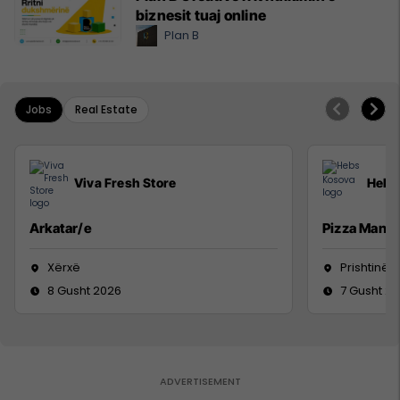
biznesit tuaj online
Plan B
Jobs
Real Estate
Viva Fresh Store
Hebs
Arkatar/e
Pizza Man
Xërxë
Prishtinë
8 Gusht 2026
7 Gusht 2