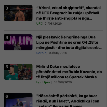
“Vrisni, vrisni shqiptarët”, skandal
në UFC Beograd: Buzukja u përball
me thirrje anti-shqiptare nga
tribunat
UFC
01/08/2026
Një pleskavicë e ngrënë nga Dua
Lipa në Prishtinë në orën 04:28 të
mëngjesit - dhe bota digjitale serbe
shpall gjendjen e luftës
Serbia
03/08/2026
Mirlind Daku mes lotëve
përshëndetet me Rubin Kazanin, do
të fitojë miliona te Spartak Moska
Ligat tjera
02/08/2026
"Nëse është përfshirë, ka gabuar
rëndë, nuk i falet", Abdixhiku i çon
“selam” Përparim Ramës