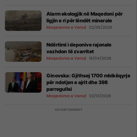
Alarm ekologjik në Maqedoni për
ligjin e ri për lëndët minerale
Maqedonia e Veriut
02/05/2026
Ndërtimi i deponive rajonale
vazhdon të zvarritet
Maqedonia e Veriut
19/04/2026
Ginovska: Gjithsej 1700 mbikëqyrje
për ndotjen e ajrit dhe 398
parregullsi
Maqedonia e Veriut
02/01/2026