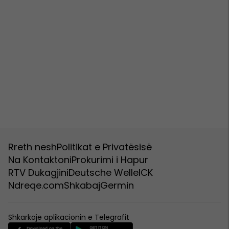
Rreth nesh
Politikat e Privatësisë
Na Kontaktoni
Prokurimi i Hapur
RTV Dukagjini
Deutsche Welle
ICK
Ndreqe.com
Shkabaj
Germin
Shkarkoje aplikacionin e Telegrafit