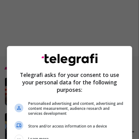
Top 5
Telegrafi asks for your consent to use
Gjithçka ndodhi deri më 2 prill
your personal data for the following
nga lufta në Iran dhe Lindjen e
purposes:
Mesme - MINUTË PAS MINUTE
17/03/2026
Personalised advertising and content, advertising and
content measurement, audience research and
services development
Komentatori kosovar bëhet
viral në mediat botërore pas
Store and/or access information on a device
festës së çmendur pas golave
të ‘Dardanëve’
27/03/2026
Learn more