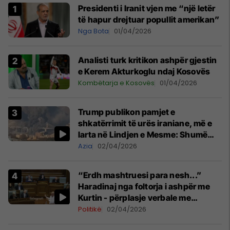
Presidenti i Iranit vjen me “një letër
të hapur drejtuar popullit amerikan”
Nga Bota
01/04/2026
Analisti turk kritikon ashpër gjestin
e Kerem Akturkoglu ndaj Kosovës
Kombëtarja e Kosovës
01/04/2026
Trump publikon pamjet e
shkatërrimit të urës iraniane, më e
larta në Lindjen e Mesme: Shumë
gjëra të tjera do të pasojnë
Azia
02/04/2026
“Erdh mashtruesi para nesh...”
Haradinaj nga foltorja i ashpër me
Kurtin - përplasje verbale me
Gërvallën
Politikë
02/04/2026