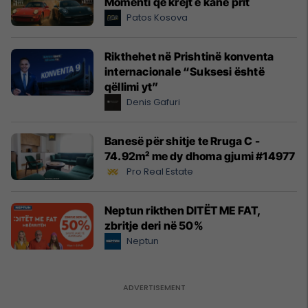
Momenti që krejt e kanë prit
Patos Kosova
Rikthehet në Prishtinë konventa
internacionale “Suksesi është
qëllimi yt”
Denis Gafuri
Banesë për shitje te Rruga C -
74.92m² me dy dhoma gjumi #14977
Pro Real Estate
Neptun rikthen DITËT ME FAT,
zbritje deri në 50%
Neptun