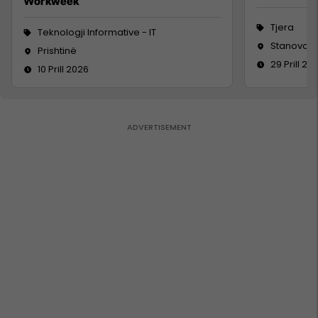
Workweek
Tjera
Teknologji Informative - IT
Stanovc, V
Prishtinë
29 Prill 20
10 Prill 2026