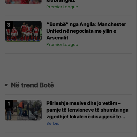
klubi anglez
Premier League
“Bombë” nga Anglia: Manchester
United në negociata me yllin e
Arsenalit
Premier League
Në trend Botë
Përleshje masive dhe jo vetëm –
pamje të tensioneve të shumta nga
zgjedhjet lokale në disa pjesë të
Serbisë
Serbia