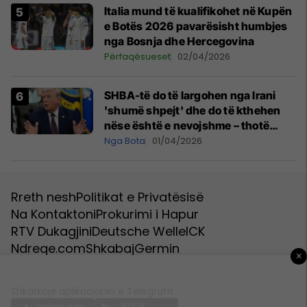
Italia mund të kualifikohet në Kupën
e Botës 2026 pavarësisht humbjes
nga Bosnja dhe Hercegovina
Përfaqësueset
02/04/2026
SHBA-të do të largohen nga Irani
'shumë shpejt' dhe do të kthehen
nëse është e nevojshme – thotë
Trump
Nga Bota
01/04/2026
Rreth nesh
Politikat e Privatësisë
Na Kontaktoni
Prokurimi i Hapur
RTV Dukagjini
Deutsche Welle
ICK
Ndreqe.com
Shkabaj
Germin
×
Shkarkoje aplikacionin e Telegrafit