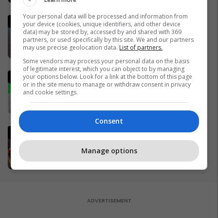
Your personal data will be processed and information from
Irani ka një kërkesë të re për t'i
your device (cookies, unique identifiers, and other device
dhënë fund luftës - dhe kjo
data) may be stored by, accessed by and shared with 369
partners, or used specifically by this site. We and our partners
mund t'i sjellë miliarda dollarë
may use precise geolocation data.
List of partners.
28/03/2026
Some vendors may process your personal data on the basis
of legitimate interest, which you can object to by managing
Analisti turk kritikon ashpër
your options below. Look for a link at the bottom of this page
or in the site menu to manage or withdraw consent in privacy
gjestin e Kerem Akturkoglu
and cookie settings.
ndaj Kosovës
01/04/2026
Consent
Ylli i Real Madridit, Guler flet
para ndeshjes mes Kosovës
Manage options
dhe Turqisë
27/03/2026