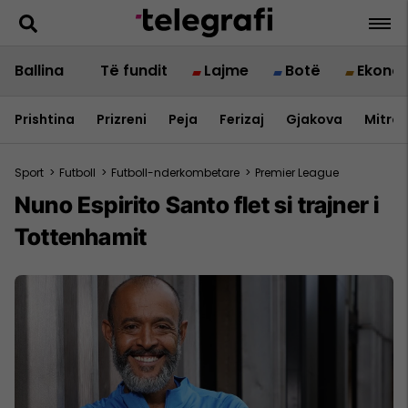
Ballina
Të fundit
Lajme
Botë
Ekono
Prishtina
Prizreni
Peja
Ferizaj
Gjakova
Mitrov
Sport
>
Futboll
>
Futboll-nderkombetare
>
Premier League
Nuno Espirito Santo flet si trajner i
Tottenhamit