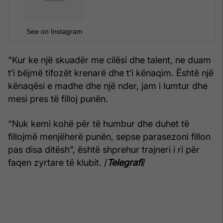
See on Instagram
“Kur ke një skuadër me cilësi dhe talent, ne duam
t’i bëjmë tifozët krenarë dhe t’i kënaqim. Është një
kënaqësi e madhe dhe një nder, jam i lumtur dhe
mesi pres të filloj punën.
“Nuk kemi kohë për të humbur dhe duhet të
fillojmë menjëherë punën, sepse parasezoni fillon
pas disa ditësh”, është shprehur trajneri i ri për
faqen zyrtare të klubit. /
Telegrafi
/