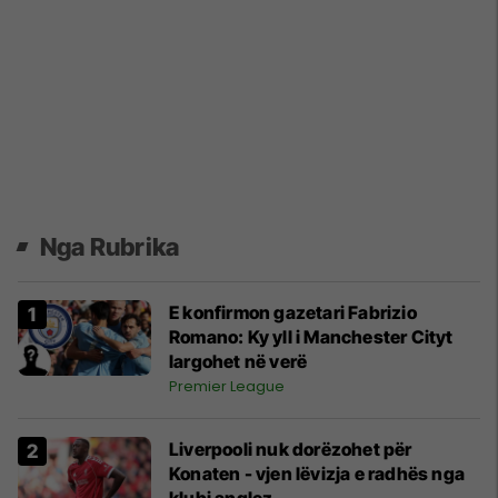
Nga Rubrika
E konfirmon gazetari Fabrizio
Romano: Ky yll i Manchester Cityt
largohet në verë
Premier League
Liverpooli nuk dorëzohet për
Konaten - vjen lëvizja e radhës nga