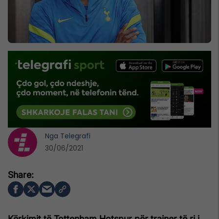
Nga
Telegrafi
30/06/2021
Kërkimit të Tottenham Hotspur për trajner të ri i