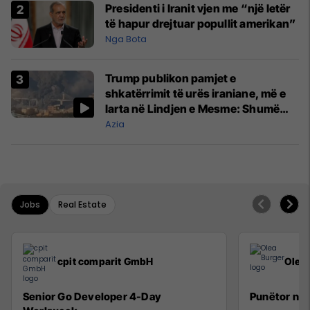
Presidenti i Iranit vjen me “një letër
të hapur drejtuar popullit amerikan”
Nga Bota
Trump publikon pamjet e
shkatërrimit të urës iraniane, më e
larta në Lindjen e Mesme: Shumë
gjëra të tjera do të pasojnë
Azia
Jobs
Real Estate
cpit comparit GmbH
Olea
Senior Go Developer 4-Day
Punëtor në 