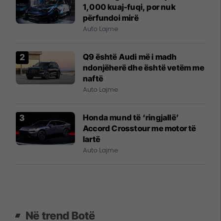
1,000 kuaj-fuqi, por nuk
përfundoi mirë
Auto Lajme
Q9 është Audi më i madh
ndonjëherë dhe është vetëm me
naftë
Auto Lajme
Honda mund të ‘ringjallë’
Accord Crosstour me motor të
lartë
Auto Lajme
Në trend Botë