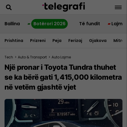
Ballina
Botërori 2026
Të fundit
Lajme
Prishtina
Prizreni
Peja
Ferizaj
Gjakova
Mitrov
Tech
>
Auto & Transport
>
Auto Lajme
Një pronar i Toyota Tundra thuhet
se ka bërë gati 1,415,000 kilometra
në vetëm gjashtë vjet