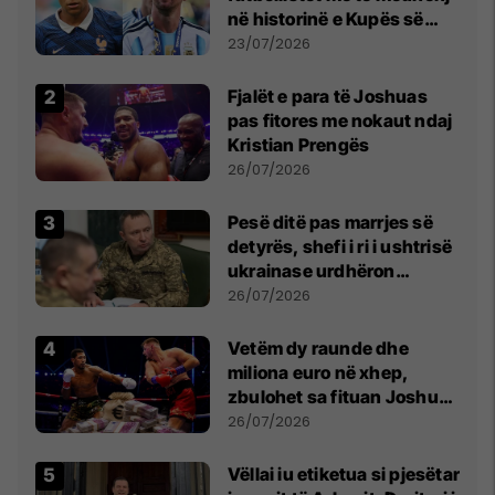
në historinë e Kupës së
Botës, Messi mbetet i dyti
23/07/2026
Fjalët e para të Joshuas
pas fitores me nokaut ndaj
Kristian Prengës
26/07/2026
Pesë ditë pas marrjes së
detyrës, shefi i ri i ushtrisë
ukrainase urdhëron
kontroll të madh
26/07/2026
Vetëm dy raunde dhe
miliona euro në xhep,
zbulohet sa fituan Joshua
e Prenga
26/07/2026
Vëllai iu etiketua si pjesëtar