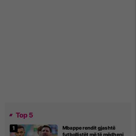
Top 5
Mbappe rendit gjashtë
futbollistët më të mëdhenj