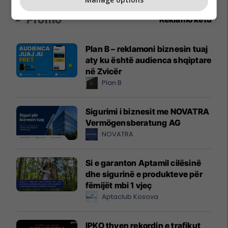
Promo
Reklamo këtu
Plan B – reklamoni biznesin tuaj
aty ku është audienca shqiptare
në Zvicër
Plan B
Sigurimi i biznesit me NOVATRA
Vermögensberatung AG
NOVATRA
Si e garanton Aptamil cilësinë
dhe sigurinë e produkteve për
fëmijët mbi 1 vjeç
Aptaclub Kosova
IPKO thyen rekordin e trafikut