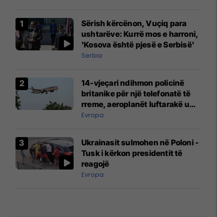
Sërish kërcënon, Vuçiq para
ushtarëve: Kurrë mos e harroni,
'Kosova është pjesë e Serbisë'
Serbia
14-vjeçari ndihmon policinë
britanike për një telefonatë të
rreme, aeroplanët luftarakë u
ngritën në ajër për të
Evropa
interceptuar fluturaken e Qatar
Airways që po shkonte drejt
Ukrainasit sulmohen në Poloni -
Mançesterit
Tusk i kërkon presidentit të
reagojë
Evropa