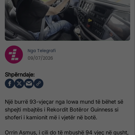
Nga
Telegrafi
09/07/2026
Një burrë 93-vjeçar nga Iowa mund të bëhet së
shpejti mbajtës i Rekordit Botëror Guinness si
shoferi i kamionit më i vjetër në botë.
Orrin Asmus, i cili do të mbushë 94 vjeç në gusht,