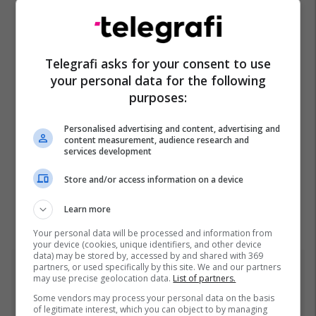
Telegrafi asks for your consent to use
your personal data for the following
purposes:
Personalised advertising and content, advertising and
content measurement, audience research and
services development
Store and/or access information on a device
Learn more
Your personal data will be processed and information from
your device (cookies, unique identifiers, and other device
data) may be stored by, accessed by and shared with 369
partners, or used specifically by this site. We and our partners
Top 5
may use precise geolocation data.
List of partners.
Some vendors may process your personal data on the basis
Fjalët e para të Joshuas
of legitimate interest, which you can object to by managing