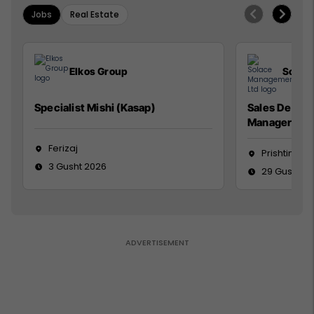
Jobs
Real Estate
Elkos Group
Solac
Specialist Mishi (Kasap)
Sales Devel
Manager
Ferizaj
Prishtinë
3 Gusht 2026
29 Gusht 2