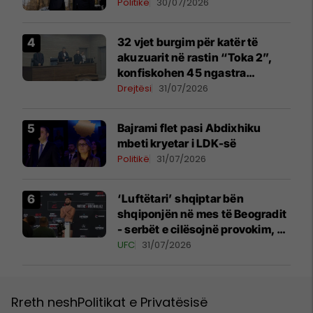
Politikë
30/07/2026
32 vjet burgim për katër të
akuzuarit në rastin “Toka 2”,
konfiskohen 45 ngastra
kadastrale
Drejtësi
31/07/2026
Bajrami flet pasi Abdixhiku
mbeti kryetar i LDK-së
Politikë
31/07/2026
‘Luftëtari’ shqiptar bën
shqiponjën në mes të Beogradit
- serbët e cilësojnë provokim, ai
e cilëson simbol të identitetit
UFC
31/07/2026
Rreth nesh
Politikat e Privatësisë