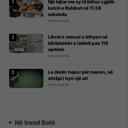
Një lojtar me sy të lidhur zgjidh
kubin e Rubikut në 11.56
sekonda
Interesante
Librat e vonuar u kthyen në
bibliotekën e Uellsit pas 116
vjetësh
Interesante
La derën hapur për macen, në
shtëpi i hyri një ari
Interesante
Në trend Botë