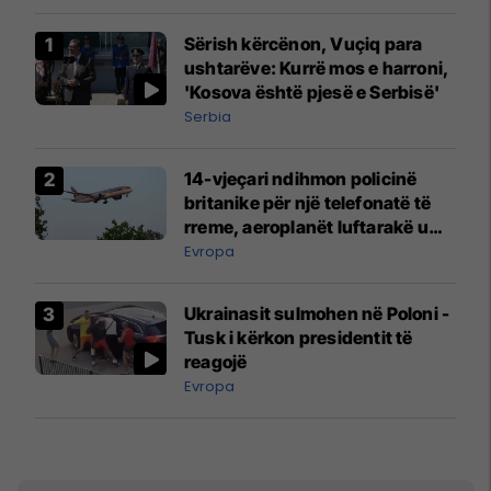
Sërish kërcënon, Vuçiq para
ushtarëve: Kurrë mos e harroni,
'Kosova është pjesë e Serbisë'
Serbia
14-vjeçari ndihmon policinë
britanike për një telefonatë të
rreme, aeroplanët luftarakë u
ngritën në ajër për të
Evropa
interceptuar fluturaken e Qatar
Airways që po shkonte drejt
Ukrainasit sulmohen në Poloni -
Mançesterit
Tusk i kërkon presidentit të
reagojë
Evropa