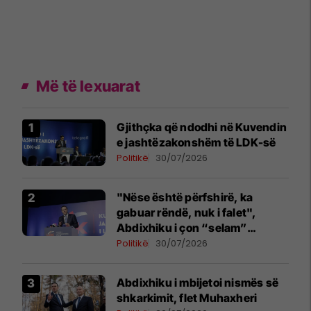
Më të lexuarat
Gjithçka që ndodhi në Kuvendin
e jashtëzakonshëm të LDK-së
Politikë
30/07/2026
"Nëse është përfshirë, ka
gabuar rëndë, nuk i falet",
Abdixhiku i çon “selam”
Përparim Ramës
Politikë
30/07/2026
Abdixhiku i mbijetoi nismës së
shkarkimit, flet Muhaxheri