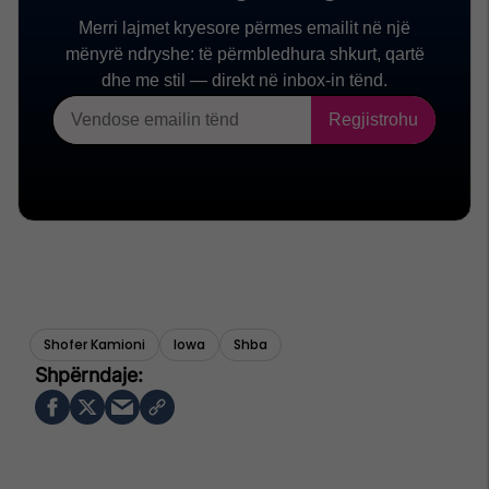
Shofer Kamioni
Iowa
Shba