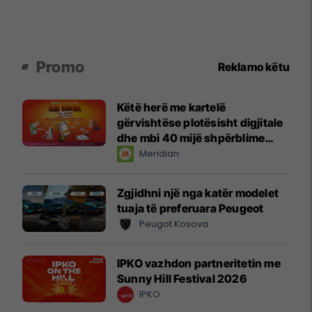
Promo
Reklamo këtu
Këtë herë me kartelë
gërvishtëse plotësisht digjitale
dhe mbi 40 mijë shpërblime
instant!
Meridian
Zgjidhni një nga katër modelet
tuaja të preferuara Peugeot
Peugot Kosova
IPKO vazhdon partneritetin me
Sunny Hill Festival 2026
IPKO