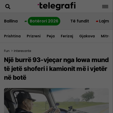
Ballina
Botërori 2026
Të fundit
Lajme
Prishtina
Prizreni
Peja
Ferizaj
Gjakova
Mitrov
Fun
>
Interesante
Një burrë 93-vjeçar nga Iowa mund
të jetë shoferi i kamionit më i vjetër
në botë