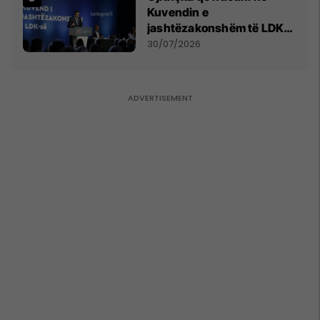
Kuvendin e
jashtëzakonshëm të LDK-
së
30/07/2026