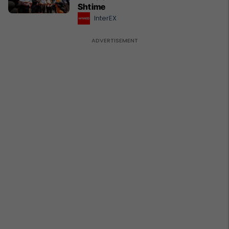
Shtime
InterEX