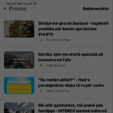
Promo
Reklamo këtu
Shtëpi me qira në Dardani – hapësirë
praktike për banim apo biznes
#14870
Pro Real Estate
Korriku vjen me ofertë speciale all
inclusive në Fafa
Fafa Resort
"Ku metën akllat?" - Heb’s
paralajmëron diçka të re për verën
Heb's Kosova
Më afër qytetarëve, më pranë çdo
familjeje – INTEREX tashmë edhe në