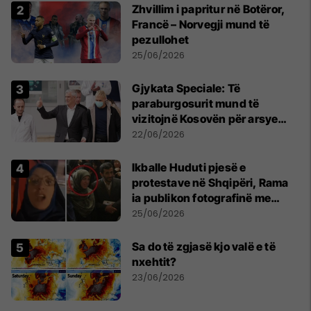
Zhvillim i papritur në Botëror,
Francë – Norvegji mund të
pezullohet
25/06/2026
​Gjykata Speciale: Të
paraburgosurit mund të
vizitojnë Kosovën për arsye
humanitare
22/06/2026
Ikballe Huduti pjesë e
protestave në Shqipëri, Rama
ia publikon fotografinë me
Ahmadinejadin e Iranit
25/06/2026
Sa do të zgjasë kjo valë e të
nxehtit?
23/06/2026