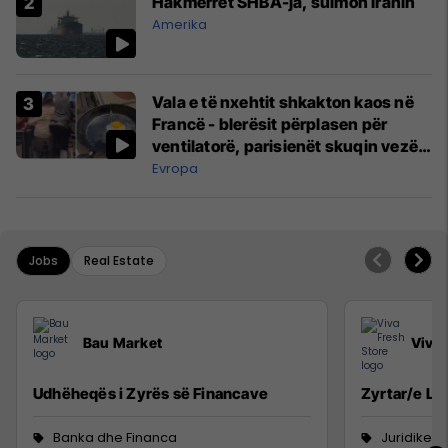
Hakmerret SHBA-ja, sulmon Iranin
Amerika
Vala e të nxehtit shkakton kaos në
Francë - blerësit përplasen për
ventilatorë, parisienët skuqin vezë
në dritare
Evropa
Jobs
Real Estate
Bau Market
Viva 
Udhëheqës i Zyrës së Financave
Zyrtar/e Lig
Banka dhe Financa
Juridike