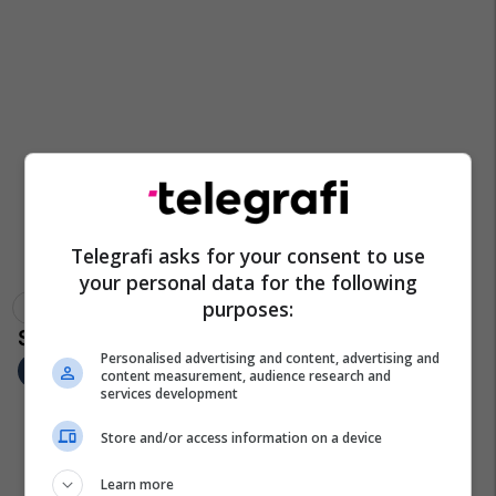
Telegrafi asks for your consent to use
your personal data for the following
purposes:
Ldk
Kryesia E Ldk
Avdullah Hoti
Isa Mustafa
Personalised advertising and content, advertising and
content measurement, audience research and
services development
Store and/or access information on a device
Learn more