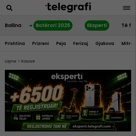
Ballina
Botërori 2026
Eksperti
Të fu
Prishtina
Prizreni
Peja
Ferizaj
Gjakova
Mitrov
Lajme
>
Kosovë