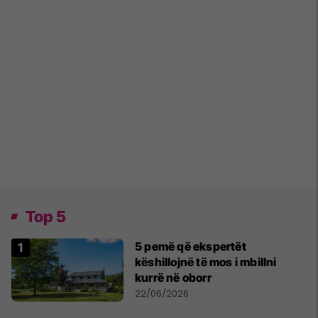
Top 5
5 pemë që ekspertët
këshillojnë të mos i mbillni
kurrë në oborr
22/06/2026