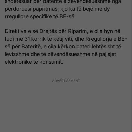
shqetësuar për bateritë e zëvendësueshme nga
përdoruesi papritmas, kjo ka të bëjë me dy
rregullore specifike të BE-së.
Direktiva e së Drejtës për Riparim, e cila hyn në
fuqi më 31 korrik të këtij viti, dhe Rregullorja e BE-
së për Bateritë, e cila kërkon bateri lehtësisht të
lëvizshme dhe të zëvendësueshme në pajisjet
elektronike të konsumit.