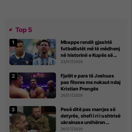
Top 5
Mbappe rendit gjashtë
futbollistët më të mëdhenj
në historinë e Kupës së
Botës, Messi mbetet i dyti
23/07/2026
Fjalët e para të Joshuas
pas fitores me nokaut ndaj
Kristian Prengës
26/07/2026
Pesë ditë pas marrjes së
detyrës, shefi i ri i ushtrisë
ukrainase urdhëron
kontroll të madh
26/07/2026