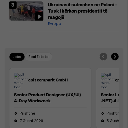
Airways që po shkonte drejt
Ukrainasit sulmohen në Poloni -
Mançesterit
Tusk i kërkon presidentit të
reagojë
Evropa
Jobs
Real Estate
cpit comparit GmbH
cpit 
Senior Product Designer (UX/UI)
Senior Lead 
4-Day Workweek
.NET) 4-Day
Prishtinë
Prishtinë
7 Gusht 2026
5 Gusht 20