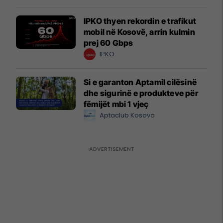
IPKO thyen rekordin e trafikut
mobil në Kosovë, arrin kulmin
prej 60 Gbps
IPKO
Si e garanton Aptamil cilësinë
dhe sigurinë e produkteve për
fëmijët mbi 1 vjeç
Aptaclub Kosova