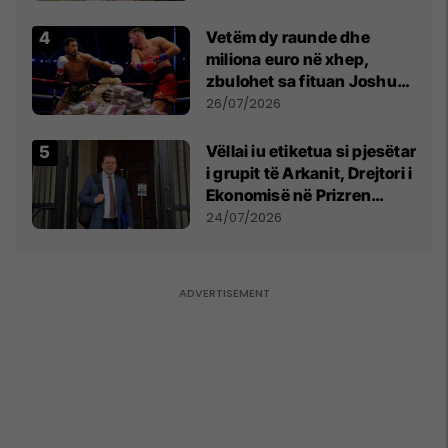
Vetëm dy raunde dhe
miliona euro në xhep,
zbulohet sa fituan Joshua
e Prenga
26/07/2026
Vëllai iu etiketua si pjesëtar
i grupit të Arkanit, Drejtori i
Ekonomisë në Prizren
mohon pretendimet
24/07/2026