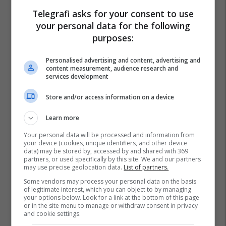
Telegrafi asks for your consent to use
your personal data for the following
purposes:
Personalised advertising and content, advertising and
content measurement, audience research and
services development
Store and/or access information on a device
Learn more
Your personal data will be processed and information from
your device (cookies, unique identifiers, and other device
data) may be stored by, accessed by and shared with 369
partners, or used specifically by this site. We and our partners
may use precise geolocation data.
List of partners.
Some vendors may process your personal data on the basis
of legitimate interest, which you can object to by managing
your options below. Look for a link at the bottom of this page
or in the site menu to manage or withdraw consent in privacy
and cookie settings.
Videolojëra
Nintendo Switch 2
Bateria