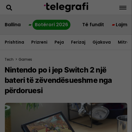
Ballina
Botërori 2026
Të fundit
Lajme
Prishtina
Prizreni
Peja
Ferizaj
Gjakova
Mitrov
Tech
>
Games
Nintendo po i jep Switch 2 një
bateri të zëvendësueshme nga
përdoruesi