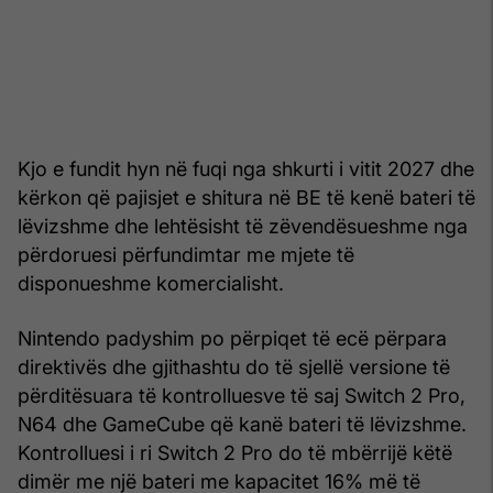
Kjo e fundit hyn në fuqi nga shkurti i vitit 2027 dhe
kërkon që pajisjet e shitura në BE të kenë bateri të
lëvizshme dhe lehtësisht të zëvendësueshme nga
përdoruesi përfundimtar me mjete të
disponueshme komercialisht.
Nintendo padyshim po përpiqet të ecë përpara
direktivës dhe gjithashtu do të sjellë versione të
përditësuara të kontrolluesve të saj Switch 2 Pro,
N64 dhe GameCube që kanë bateri të lëvizshme.
Kontrolluesi i ri Switch 2 Pro do të mbërrijë këtë
dimër me një bateri me kapacitet 16% më të