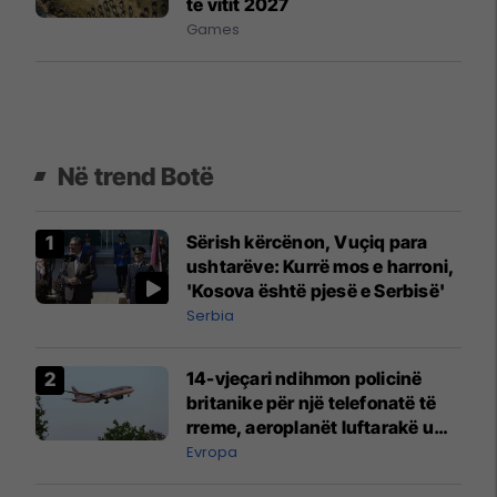
të vitit 2027
Games
Në trend Botë
Sërish kërcënon, Vuçiq para
ushtarëve: Kurrë mos e harroni,
'Kosova është pjesë e Serbisë'
Serbia
14-vjeçari ndihmon policinë
britanike për një telefonatë të
rreme, aeroplanët luftarakë u
ngritën në ajër për të
Evropa
interceptuar fluturaken e Qatar