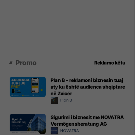
Promo
Reklamo këtu
Plan B – reklamoni biznesin tuaj
aty ku është audienca shqiptare
në Zvicër
Plan B
Sigurimi i biznesit me NOVATRA
Vermögensberatung AG
NOVATRA