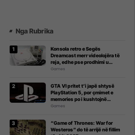
Nga Rubrika
Konsola retro e Segës
Dreamcast merr videolojëra të
reja, edhe pse prodhimi u
ndërpre 25 vjet më parë
Games
GTA VI pritet t’i japë shtysë
PlayStation 5, por çmimet e
memories po i kushtojnë
shtrenjtë Sonyt
Games
“Game of Thrones: War for
Westeros” do të arrijë në fillim