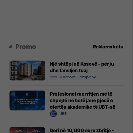
Promo
Reklamo këtu
Një shtëpi në Kosovë - për ju
dhe familjen tuaj
Mercom Company
Profesionet me rritjen më të
shpejtë në botë janë pjesë e
ofertës akademike të UBT-së
UBT
Deri në 10,000 euro zbritje –