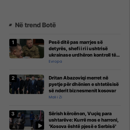
Në trend Botë
Pesë ditë pas marrjes së
detyrës, shefi i ri i ushtrisë
ukrainase urdhëron kontroll të
madh
Evropa
Dritan Abazoviqi merret në
pyetje për dhënien e shtetësisë
së nderit biznesmenit kosovar
Mali i Zi
Sërish kërcënon, Vuçiq para
ushtarëve: Kurrë mos e harroni,
'Kosova është pjesë e Serbisë'