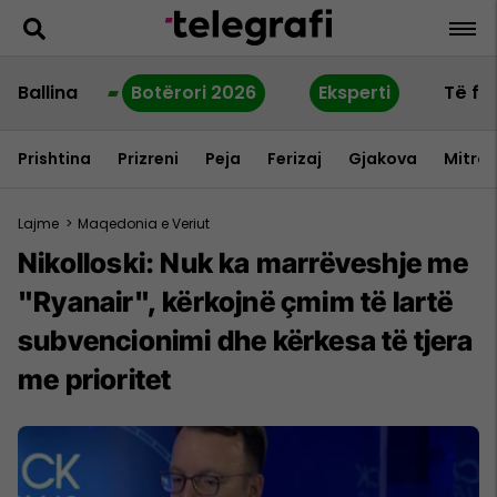
Ballina
Botërori 2026
Eksperti
Të fu
Prishtina
Prizreni
Peja
Ferizaj
Gjakova
Mitrov
Lajme
>
Maqedonia e Veriut
Nikolloski: Nuk ka marrëveshje me
"Ryanair", kërkojnë çmim të lartë
subvencionimi dhe kërkesa të tjera
me prioritet