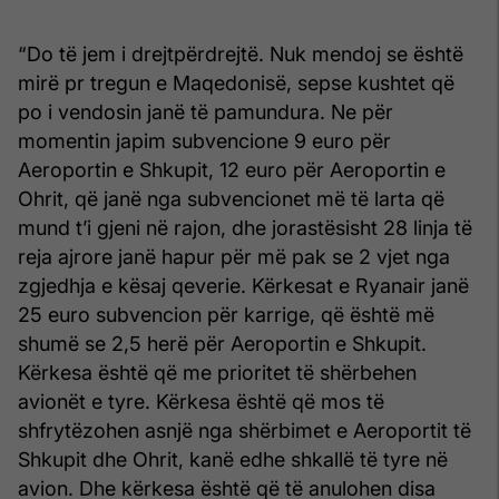
“Do të jem i drejtpërdrejtë. Nuk mendoj se është
mirë pr tregun e Maqedonisë, sepse kushtet që
po i vendosin janë të pamundura. Ne për
momentin japim subvencione 9 euro për
Aeroportin e Shkupit, 12 euro për Aeroportin e
Ohrit, që janë nga subvencionet më të larta që
mund t’i gjeni në rajon, dhe jorastësisht 28 linja të
reja ajrore janë hapur për më pak se 2 vjet nga
zgjedhja e kësaj qeverie. Kërkesat e Ryanair janë
25 euro subvencion për karrige, që është më
shumë se 2,5 herë për Aeroportin e Shkupit.
Kërkesa është që me prioritet të shërbehen
avionët e tyre. Kërkesa është që mos të
shfrytëzohen asnjë nga shërbimet e Aeroportit të
Shkupit dhe Ohrit, kanë edhe shkallë të tyre në
avion. Dhe kërkesa është që të anulohen disa