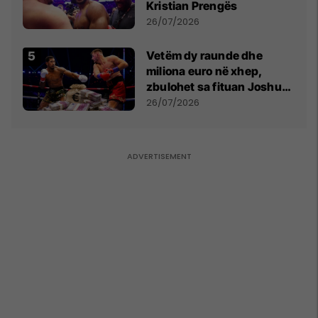
Kristian Prengës
26/07/2026
Vetëm dy raunde dhe
miliona euro në xhep,
zbulohet sa fituan Joshua
e Prenga
26/07/2026