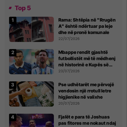
Top 5
Rama: Shtëpia në "Rrugën
A" është ndërtuar pa leje
dhe në pronë komunale
22/07/2026
Mbappe rendit gjashtë
futbollistët më të mëdhenj
në historinë e Kupës së
Botës, Messi mbetet i dyti
23/07/2026
Pse udhëtarët me përvojë
vendosin një rrotull letre
higjienike në valixhe
20/07/2026
Fjalët e para të Joshuas
pas fitores me nokaut ndaj