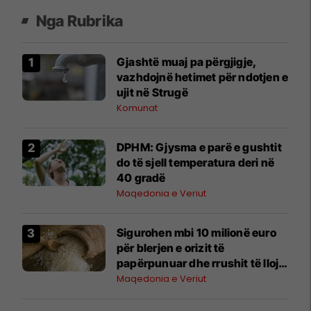
Nga Rubrika
Gjashtë muaj pa përgjigje,
vazhdojnë hetimet për ndotjen e
ujit në Strugë
Komunat
DPHM: Gjysma e parë e gushtit
do të sjell temperatura deri në
40 gradë
Maqedonia e Veriut
Sigurohen mbi 10 milionë euro
për blerjen e orizit të
papërpunuar dhe rrushit të llojit
Vranec
Maqedonia e Veriut