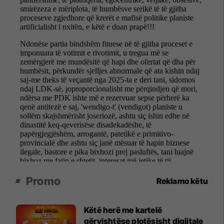
Promo
Reklamo këtu
Këtë herë me kartelë
gërvishtëse plotësisht digjitale