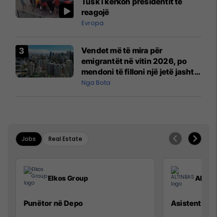
Tusk i kërkon presidentit të
reagojë
Evropa
Vendet më të mira për
emigrantët në vitin 2026, po
mendoni të filloni një jetë jashtë
vendit?
Nga Bota
Jobs
Real Estate
Elkos Group
ALTIN
Punëtor në Depo
Asistente e S