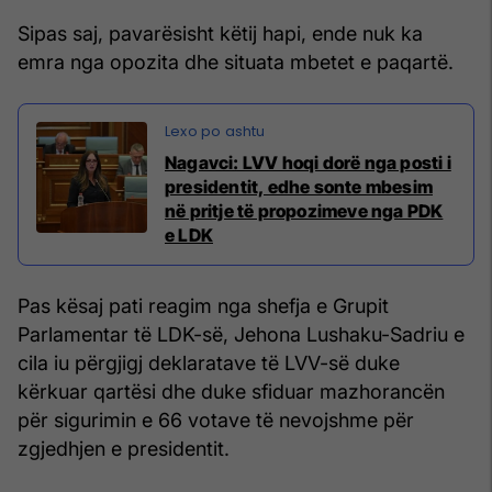
Sipas saj, pavarësisht këtij hapi, ende nuk ka
emra nga opozita dhe situata mbetet e paqartë.
Nagavci: LVV hoqi dorë nga posti i
presidentit, edhe sonte mbesim
në pritje të propozimeve nga PDK
e LDK
Pas kësaj pati reagim nga shefja e Grupit
Parlamentar të LDK-së, Jehona Lushaku-Sadriu e
cila iu përgjigj deklaratave të LVV-së duke
kërkuar qartësi dhe duke sfiduar mazhorancën
për sigurimin e 66 votave të nevojshme për
zgjedhjen e presidentit.