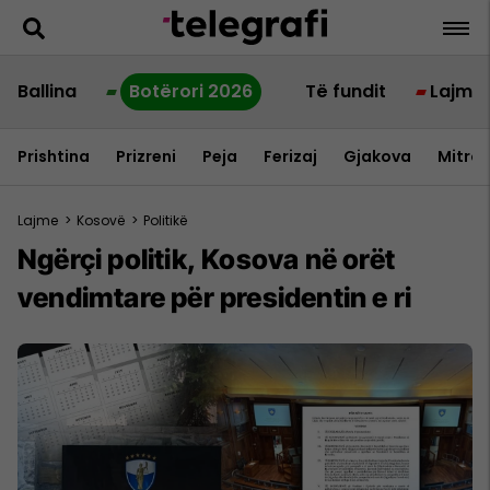
Ballina
Botërori 2026
Të fundit
Lajme
Prishtina
Prizreni
Peja
Ferizaj
Gjakova
Mitrov
Lajme
>
Kosovë
>
Politikë
Ngërçi politik, Kosova në orët
vendimtare për presidentin e ri