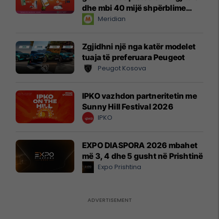
dhe mbi 40 mijë shpërblime
instant!
Meridian
Zgjidhni një nga katër modelet
tuaja të preferuara Peugeot
Peugot Kosova
IPKO vazhdon partneritetin me
Sunny Hill Festival 2026
IPKO
EXPO DIASPORA 2026 mbahet
më 3, 4 dhe 5 gusht në Prishtinë
Expo Prishtina