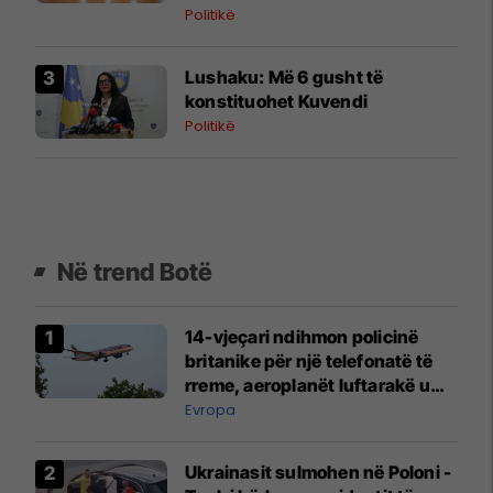
Politikë
​Lushaku: Më 6 gusht të
konstituohet Kuvendi
Politikë
Në trend Botë
14-vjeçari ndihmon policinë
britanike për një telefonatë të
rreme, aeroplanët luftarakë u
ngritën në ajër për të
Evropa
interceptuar fluturaken e Qatar
Airways që po shkonte drejt
Ukrainasit sulmohen në Poloni -
Mançesterit