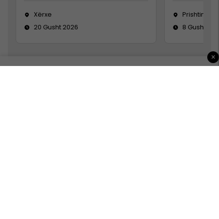
Xërxe
Prishtinë
20 Gusht 2026
8 Gusht 20
×