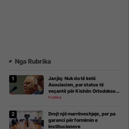
Nga Rubrika
Janjiq: Nuk do të ketë
Asociacion, por status të
veçantë për Kishën Ortodokse
Serbe në Kosovë
Politikë
Drejt një marrëveshjeje, por pa
garanci për formimin e
institucioneve