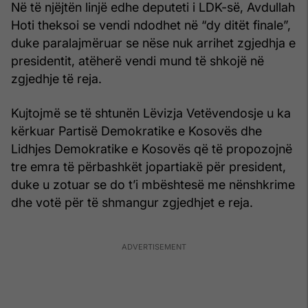
Në të njëjtën linjë edhe deputeti i LDK-së, Avdullah
Hoti theksoi se vendi ndodhet në “dy ditët finale”,
duke paralajmëruar se nëse nuk arrihet zgjedhja e
presidentit, atëherë vendi mund të shkojë në
zgjedhje të reja.
Kujtojmë se të shtunën Lëvizja Vetëvendosje u ka
kërkuar Partisë Demokratike e Kosovës dhe
Lidhjes Demokratike e Kosovës që të propozojnë
tre emra të përbashkët jopartiakë për president,
duke u zotuar se do t’i mbështesë me nënshkrime
dhe votë për të shmangur zgjedhjet e reja.