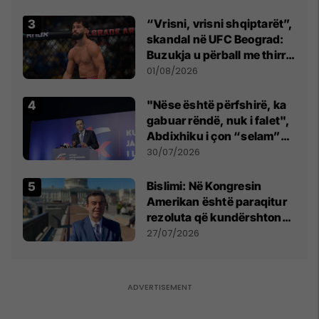
“Vrisni, vrisni shqiptarët”,
skandal në UFC Beograd:
Buzukja u përball me thirrje
anti-shqiptare nga
01/08/2026
tribunat
"Nëse është përfshirë, ka
gabuar rëndë, nuk i falet",
Abdixhiku i çon “selam”
Përparim Ramës
30/07/2026
Bislimi: Në Kongresin
Amerikan është paraqitur
rezoluta që kundërshton
mbajtjen e Asamblesë
27/07/2026
Parlamentare të OSBE-së
në Beograd