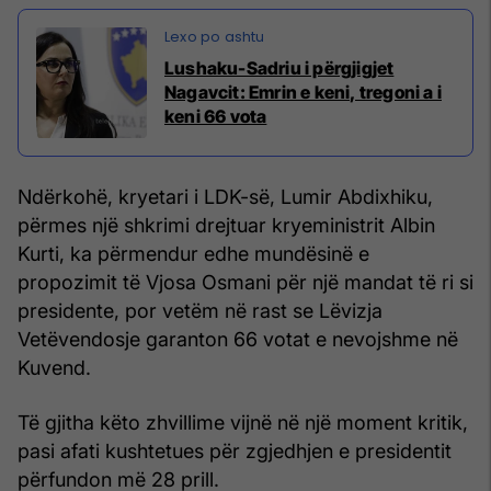
Lushaku-Sadriu i përgjigjet
Nagavcit: Emrin e keni, tregoni a i
keni 66 vota
Ndërkohë, kryetari i LDK-së, Lumir Abdixhiku,
përmes një shkrimi drejtuar kryeministrit Albin
Kurti, ka përmendur edhe mundësinë e
propozimit të Vjosa Osmani për një mandat të ri si
presidente, por vetëm në rast se Lëvizja
Vetëvendosje garanton 66 votat e nevojshme në
Kuvend.
Të gjitha këto zhvillime vijnë në një moment kritik,
pasi afati kushtetues për zgjedhjen e presidentit
përfundon më 28 prill.