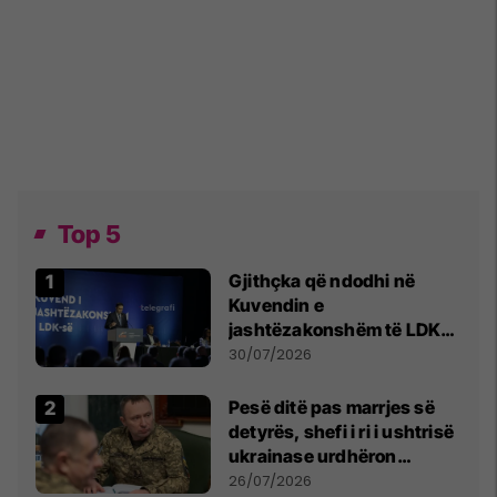
Top 5
Gjithçka që ndodhi në
Kuvendin e
jashtëzakonshëm të LDK-
së
30/07/2026
Pesë ditë pas marrjes së
detyrës, shefi i ri i ushtrisë
ukrainase urdhëron
kontroll të madh
26/07/2026