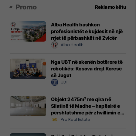
Promo
Reklamo këtu
Alba Health bashkon
profesionistët e kujdesit në një
rrjet të përbashkët në Zvicër
Alba Health
Nga UBT në skenën botërore të
robotikës: Kosova drejt Koresë
së Jugut
UBT
Objekt 2475m² me qira në
Sllatinë të Madhe – hapësirë e
përshtatshme për zhvillimin e
biznesit #16068
Pro Real Estate