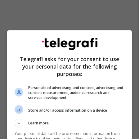
Telegrafi asks for your consent to use
Lidhja Demokratike E Kosoves
Ldk
Vitia
Video
your personal data for the following
Lumir Abdixhiku
purposes:
Personalised advertising and content, advertising and
content measurement, audience research and
services development
Store and/or access information on a device
Learn more
Your personal data will be processed and information from
your device (cookies, unique identifiers, and other device