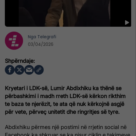
Nga
Telegrafi
03/04/2026
Kryetari i LDK-së, Lumir Abdixhiku ka thënë se
përbashkimi i madh rreth LDK-së kërkon rikthim
te baza te njerëzit, te ata që nuk kërkojnë asgjë
për vete, përveç unitetit dhe ringritjes së tyre.
Abdixhiku përmes një postimi në rrjetin social në
Facebook ka shkruar se ka nisur ciklin e takimeve