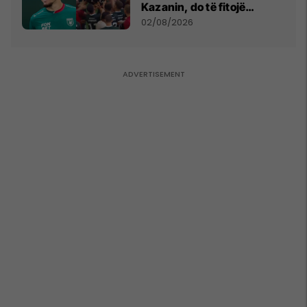
Kazanin, do të fitojë
miliona te Spartak Moska
02/08/2026