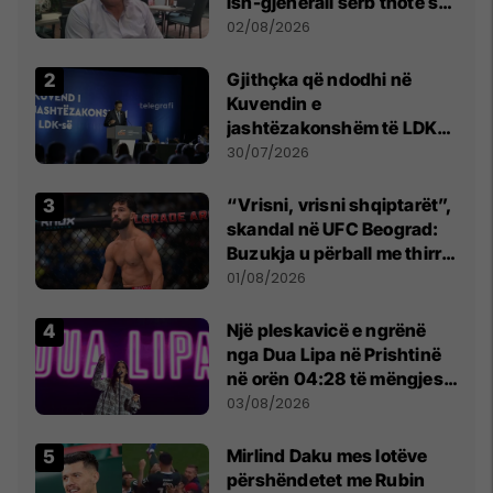
ish-gjenerali serb thotë se
dikush e tradhtoi në
02/08/2026
Beograd
Gjithçka që ndodhi në
Kuvendin e
jashtëzakonshëm të LDK-
së
30/07/2026
“Vrisni, vrisni shqiptarët”,
skandal në UFC Beograd:
Buzukja u përball me thirrje
anti-shqiptare nga
01/08/2026
tribunat
Një pleskavicë e ngrënë
nga Dua Lipa në Prishtinë
në orën 04:28 të mëngjesit
- dhe bota digjitale serbe
03/08/2026
shpall gjendjen e luftës
Mirlind Daku mes lotëve
përshëndetet me Rubin