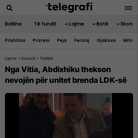
Ballina
Të fundit
Lajme
Botë
Ekono
Prishtina
Prizreni
Peja
Ferizaj
Gjakova
Mitrov
Lajme
>
Kosovë
>
Politikë
Nga Vitia, Abdixhiku thekson
nevojën për unitet brenda LDK-së