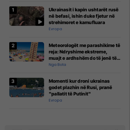
Ukrainasit i kapin ushtarët rusë
në befasi, ishin duke fjetur në
strehimoret e kamufluara
Evropa
Meteorologët me parashikime të
reja: Ndryshime ekstreme,
muajt e ardhshëm do të jenë të
pazakontë
Nga Bota
Momenti kur droni ukrainas
godet plazhin në Rusi, pranë
"pallatit të Putinit"
Evropa