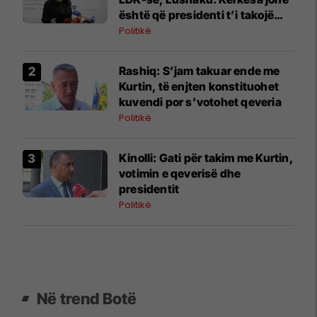
është që presidenti t’i takojë
LDK-së
Politikë
​Rashiq: S’jam takuar ende me
Kurtin, të enjten konstituohet
kuvendi por s’votohet qeveria
Politikë
Kinolli: Gati për takim me Kurtin,
votimin e qeverisë dhe
presidentit
Politikë
Në trend Botë