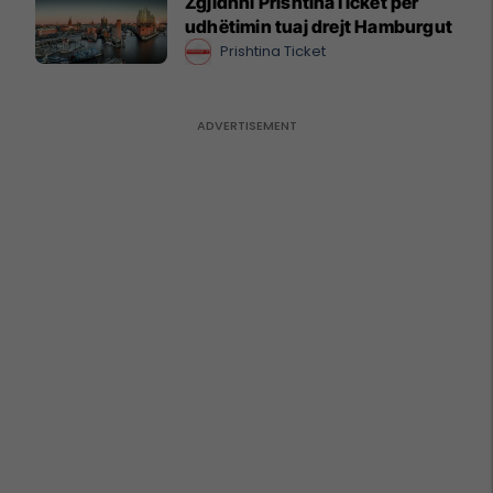
Zgjidhni PrishtinaTicket për
udhëtimin tuaj drejt Hamburgut
Prishtina Ticket