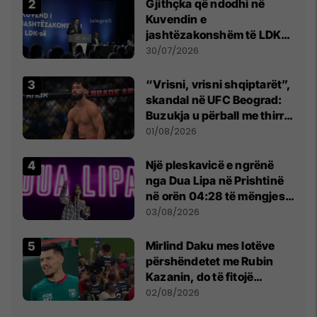
Gjithçka që ndodhi në
Kuvendin e
jashtëzakonshëm të LDK-
së
30/07/2026
“Vrisni, vrisni shqiptarët”,
skandal në UFC Beograd:
Buzukja u përball me thirrje
anti-shqiptare nga
01/08/2026
tribunat
Një pleskavicë e ngrënë
nga Dua Lipa në Prishtinë
në orën 04:28 të mëngjesit
- dhe bota digjitale serbe
03/08/2026
shpall gjendjen e luftës
Mirlind Daku mes lotëve
përshëndetet me Rubin
Kazanin, do të fitojë
miliona te Spartak Moska
02/08/2026