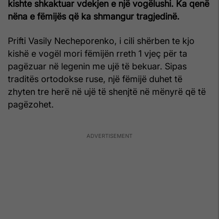
kishte shkaktuar vdekjen e një vogëlushi. Ka qenë
nëna e fëmijës që ka shmangur tragjedinë.
Prifti Vasily Necheporenko, i cili shërben te kjo
kishë e vogël mori fëmijën rreth 1 vjeç për ta
pagëzuar në legenin me ujë të bekuar. Sipas
traditës ortodokse ruse, një fëmijë duhet të
zhyten tre herë në ujë të shenjtë në mënyrë që të
pagëzohet.