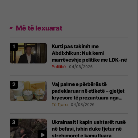
Më të lexuarat
Kurti pas takimit me
Abdixhikun: Nuk kemi
marrëveshje politike me LDK-në
Politikë
04/08/2026
Vaj palme e përbërës të
padeklaruar në etiketë – gjetjet
kryesore të prezantuara nga
AUV-i pas kontrollit në sektorin
Të Tjera
04/08/2026
e qumështit
Ukrainasit i kapin ushtarët rusë
në befasi, ishin duke fjetur në
strehimoret e kamufluara