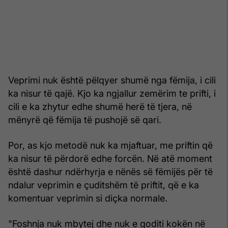
Veprimi nuk është pëlqyer shumë nga fëmija, i cili
ka nisur të qajë. Kjo ka ngjallur zemërim te prifti, i
cili e ka zhytur edhe shumë herë të tjera, në
mënyrë që fëmija të pushojë së qari.
Por, as kjo metodë nuk ka mjaftuar, me priftin që
ka nisur të përdorë edhe forcën. Në atë moment
është dashur ndërhyrja e nënës së fëmijës për të
ndalur veprimin e çuditshëm të priftit, që e ka
komentuar veprimin si diçka normale.
"Foshnja nuk mbytej dhe nuk e goditi kokën në