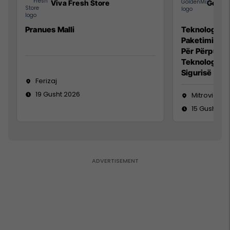
Viva Fresh Store
Golde
Pranues Malli
Teknolog/e p
Paketimin e 
Për Përpunim
Teknolog/e 
Sigurisë së 
Ferizaj
19 Gusht 2026
Mitrovicë
15 Gusht 20