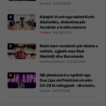
Evropa
04/08/2026
Kalojnë tri orë nga takimi Kurti-
Abdixhiku, diskutime për
formimin e institucioneve
Politikë
04/08/2026
Rodri merr vendimin për klubin e
radhës, zgjedh mes Real
Madridit dhe Barcelonës
Ndërkombëtare
04/08/2026
Një pleskavicë e ngrënë nga
Dua Lipa në Prishtinë në orën
04:28 të mëngjesit - dhe bota
digjitale serbe shpall gjendjen e
Serbia
03/08/2026
luftës