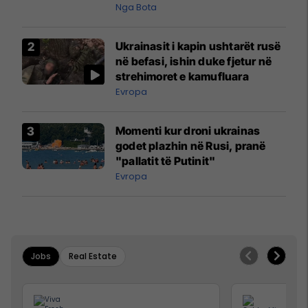
pazakontë
Nga Bota
Ukrainasit i kapin ushtarët rusë
në befasi, ishin duke fjetur në
strehimoret e kamufluara
Evropa
Momenti kur droni ukrainas
godet plazhin në Rusi, pranë
"pallatit të Putinit"
Evropa
Jobs
Real Estate