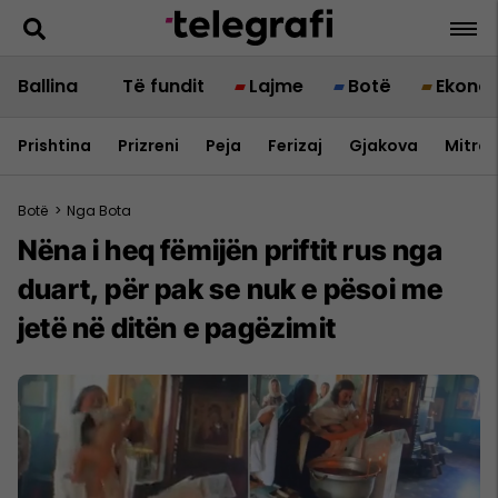
Ballina
Të fundit
Lajme
Botë
Ekono
Prishtina
Prizreni
Peja
Ferizaj
Gjakova
Mitrov
Botë
>
Nga Bota
Nëna i heq fëmijën priftit rus nga
duart, për pak se nuk e pësoi me
jetë në ditën e pagëzimit