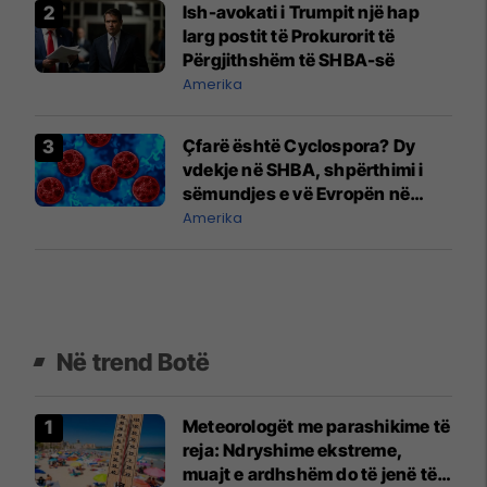
Ish-avokati i Trumpit një hap
larg postit të Prokurorit të
Përgjithshëm të SHBA-së
Amerika
Çfarë është Cyclospora? Dy
vdekje në SHBA, shpërthimi i
sëmundjes e vë Evropën në
gatishmëri
Amerika
Në trend Botë
Meteorologët me parashikime të
reja: Ndryshime ekstreme,
muajt e ardhshëm do të jenë të