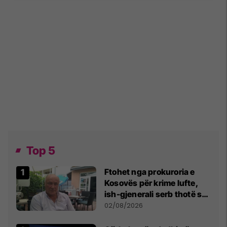
Top 5
Ftohet nga prokuroria e
Kosovës për krime lufte,
ish-gjenerali serb thotë se
dikush e tradhtoi në
02/08/2026
Beograd