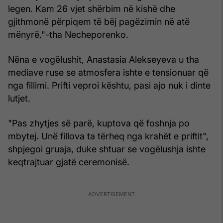
legen. Kam 26 vjet shërbim në kishë dhe
gjithmonë përpiqem të bëj pagëzimin në atë
mënyrë."-tha Necheporenko.
Nëna e vogëlushit, Anastasia Alekseyeva u tha
mediave ruse se atmosfera ishte e tensionuar që
nga fillimi. Prifti veproi kështu, pasi ajo nuk i dinte
lutjet.
"Pas zhytjes së parë, kuptova që foshnja po
mbytej. Unë fillova ta tërheq nga krahët e priftit",
shpjegoi gruaja, duke shtuar se vogëlushja ishte
keqtrajtuar gjatë ceremonisë.