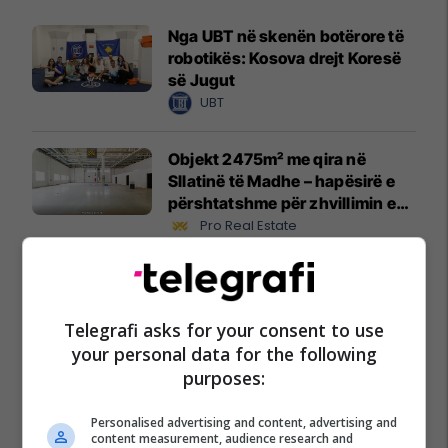
Nga UBT në skenën botërore të
robotikës: Kosova drejt Koresë
së Jugut
UBT
Objekt 2475m² me qira në
Sllatinë të Madhe – hapësirë e
përshtatshme për zhvillimin e
biznesit #16068
Pro Real Estate
Zgjidhni PrishtinaTicket për
udhëtimin tuaj drejt Hamburgut
Prishtina Ticket
Telegrafi asks for your consent to use
your personal data for the following
purposes:
Karburant cilësor dhe shumë
më tepër!
Personalised advertising and content, advertising and
Petrol Company
content measurement, audience research and