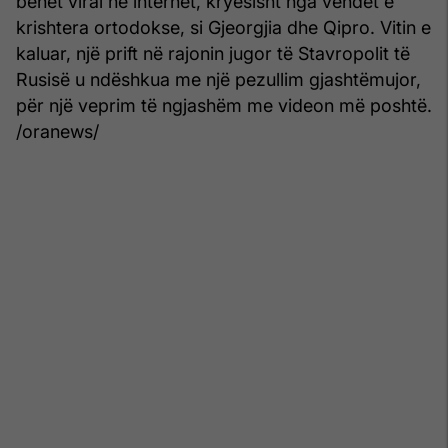
bëhet viral në internet, kryesisht nga vendet e
krishtera ortodokse, si Gjeorgjia dhe Qipro. Vitin e
kaluar, një prift në rajonin jugor të Stavropolit të
Rusisë u ndëshkua me një pezullim gjashtëmujor,
për një veprim të ngjashëm me videon më poshtë.
/oranews/