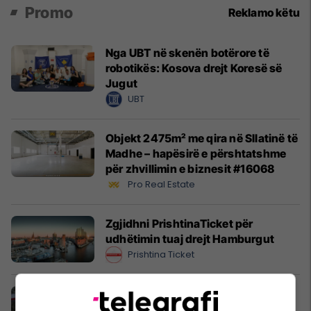
Promo
Reklamo këtu
Nga UBT në skenën botërore të
robotikës: Kosova drejt Koresë së
Jugut
UBT
Objekt 2475m² me qira në Sllatinë të
Madhe – hapësirë e përshtatshme
për zhvillimin e biznesit #16068
Pro Real Estate
Zgjidhni PrishtinaTicket për
udhëtimin tuaj drejt Hamburgut
Prishtina Ticket
Karburant cilësor dhe shumë më
tepër!