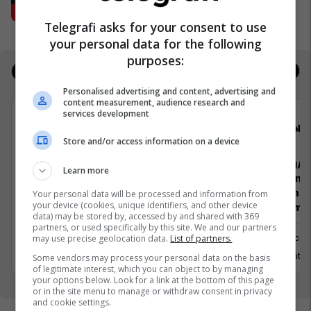
Petrol Company
Telegrafi asks for your consent to use
your personal data for the following
purposes:
Jobs
Real Estate
Personalised advertising and content, advertising and
content measurement, audience research and
services development
Viva Fresh Store
Gold
Store and/or access information on a device
Pranues Malli
Teknolog/e 
Learn more
Paketimin e
Përpunimin 
Your personal data will be processed and information from
your device (cookies, unique identifiers, and other device
Menaxhimin 
data) may be stored by, accessed by and shared with 369
Ferizaj
partners, or used specifically by this site. We and our partners
Mitrovicë
may use precise geolocation data.
List of partners.
19 Gusht 2026
15 Gusht 2
Some vendors may process your personal data on the basis
of legitimate interest, which you can object to by managing
your options below. Look for a link at the bottom of this page
or in the site menu to manage or withdraw consent in privacy
and cookie settings.