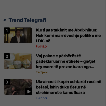
Trend Telegrafi
Kurti pas takimit me Abdixhikun:
Nuk kemi marrëveshje politike me
LDK-në
Politikë
Vaj palme e përbërës të
padeklaruar në etiketë – gjetjet
kryesore të prezantuara nga
AUV-i pas kontrollit në sektorin e
Të Tjera
qumështit
Ukrainasit i kapin ushtarët rusë në
befasi, ishin duke fjetur në
strehimoret e kamufluara
Evropa