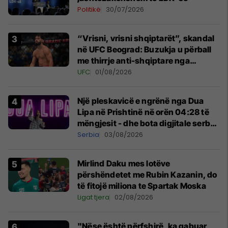
Politikë
30/07/2026
“Vrisni, vrisni shqiptarët”, skandal
në UFC Beograd: Buzukja u përball
me thirrje anti-shqiptare nga
tribunat
UFC
01/08/2026
Një pleskavicë e ngrënë nga Dua
Lipa në Prishtinë në orën 04:28 të
mëngjesit - dhe bota digjitale serbe
shpall gjendjen e luftës
Serbia
03/08/2026
Mirlind Daku mes lotëve
përshëndetet me Rubin Kazanin, do
të fitojë miliona te Spartak Moska
Ligat tjera
02/08/2026
"Nëse është përfshirë, ka gabuar