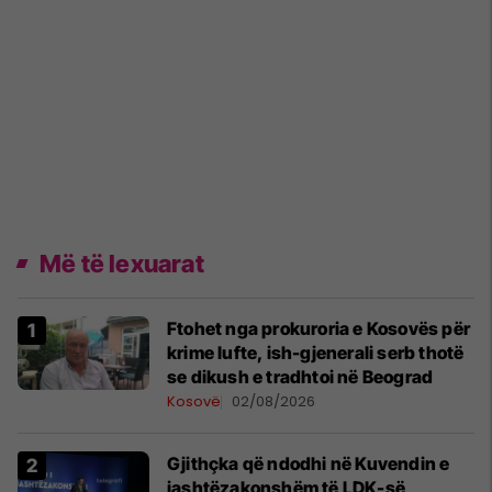
Më të lexuarat
Ftohet nga prokuroria e Kosovës për
krime lufte, ish-gjenerali serb thotë
se dikush e tradhtoi në Beograd
Kosovë
02/08/2026
Gjithçka që ndodhi në Kuvendin e
jashtëzakonshëm të LDK-së