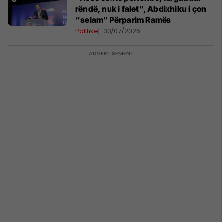
rëndë, nuk i falet", Abdixhiku i çon
“selam” Përparim Ramës
Politikë
30/07/2026