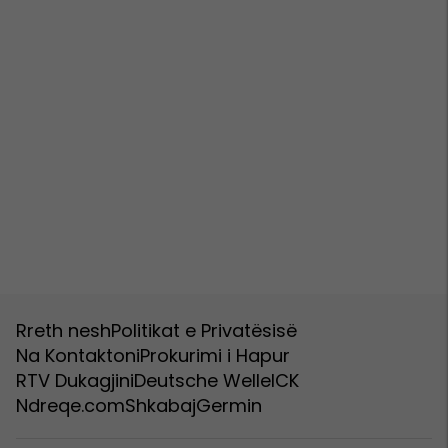
Rreth nesh
Politikat e Privatësisë
Na Kontaktoni
Prokurimi i Hapur
RTV Dukagjini
Deutsche Welle
ICK
Ndreqe.com
Shkabaj
Germin