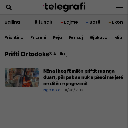
Ballina
Të fundit
Lajme
Botë
Ekono
Prishtina
Prizreni
Peja
Ferizaj
Gjakova
Mitrov
Prifti Ortodoks
3 Artikuj
Nëna i heq fëmijën priftit rus nga
duart, për pak se nuk e pësoi me jetë
në ditën e pagëzimit
Nga Bota
14/08/2019