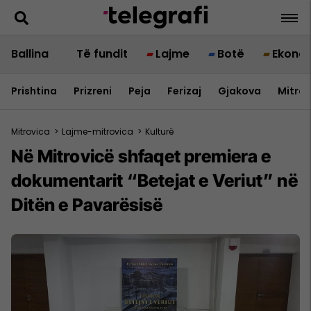
Ballina
Të fundit
Lajme
Botë
Ekono
Prishtina
Prizreni
Peja
Ferizaj
Gjakova
Mitrov
Mitrovica
>
Lajme-mitrovica
>
Kulturë
Në Mitrovicë shfaqet premiera e
dokumentarit “Betejat e Veriut” në
Ditën e Pavarësisë