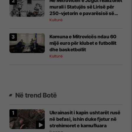
Në Mitrovicën e Jugut realizohet
murali i Statujës së Lirisë për
250-vjetorin e pavarësisë së
SHBA-së
Kulturë
Komuna e Mitrovicës ndau 60
mijë euro për klubet e futbollit
dhe basketbollit
Kulturë
Në trend Botë
Ukrainasit i kapin ushtarët rusë
në befasi, ishin duke fjetur në
strehimoret e kamufluara