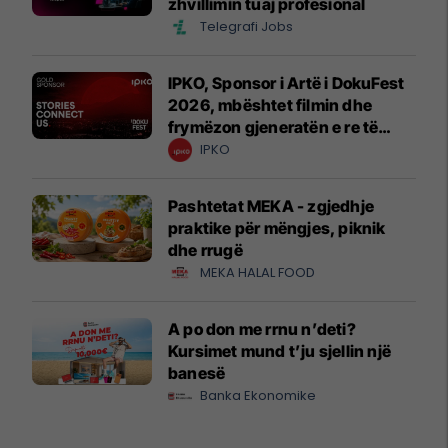
zhvillimin tuaj profesional
Telegrafi Jobs
IPKO, Sponsor i Artë i DokuFest
2026, mbështet filmin dhe
frymëzon gjeneratën e re të
krijuesve
IPKO
Pashtetat MEKA - zgjedhje
praktike për mëngjes, piknik
dhe rrugë
MEKA HALAL FOOD
A po don me rrnu n’deti?
Kursimet mund t’ju sjellin një
banesë
Banka Ekonomike