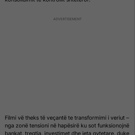
Filmi vë theks të veçantë te transformimi i veriut –
nga zonë tensioni në hapësirë ku sot funksionojnë
bankat, tregtia, investimet dhe jeta qytetare, duke