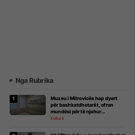
Nga Rubrika
Muzeu i Mitrovicës hap dyert
për bashkatdhetarët, ofron
mundësi për të njohur
trashëgiminë kulturore të
Kulturë
qytetit