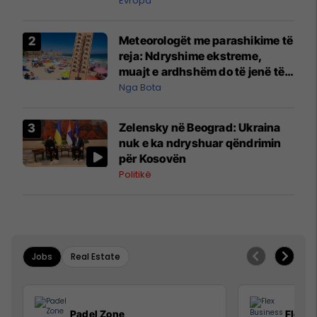
Evropa
Meteorologët me parashikime të
reja: Ndryshime ekstreme,
muajt e ardhshëm do të jenë të
pazakontë
Nga Bota
Zelensky në Beograd: Ukraina
nuk e ka ndryshuar qëndrimin
për Kosovën
Politikë
Jobs
Real Estate
Padel Zone
Flex B