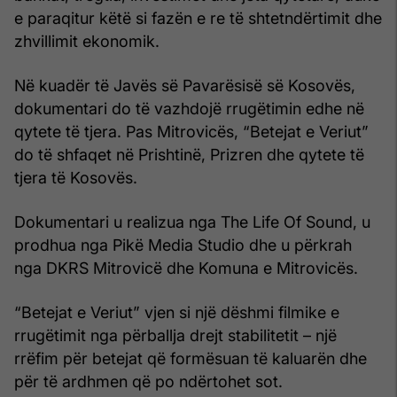
e paraqitur këtë si fazën e re të shtetndërtimit dhe
zhvillimit ekonomik.
Në kuadër të Javës së Pavarësisë së Kosovës,
dokumentari do të vazhdojë rrugëtimin edhe në
qytete të tjera. Pas Mitrovicës, “Betejat e Veriut”
do të shfaqet në Prishtinë, Prizren dhe qytete të
tjera të Kosovës.
Dokumentari u realizua nga The Life Of Sound, u
prodhua nga Pikë Media Studio dhe u përkrah
nga DKRS Mitrovicë dhe Komuna e Mitrovicës.
“Betejat e Veriut” vjen si një dëshmi filmike e
rrugëtimit nga përballja drejt stabilitetit – një
rrëfim për betejat që formësuan të kaluarën dhe
për të ardhmen që po ndërtohet sot.