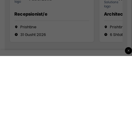
Recepsionist/e
Architect
Prishtine
Prishtinë
31 Gusht 2026
6 Shtator 2
×