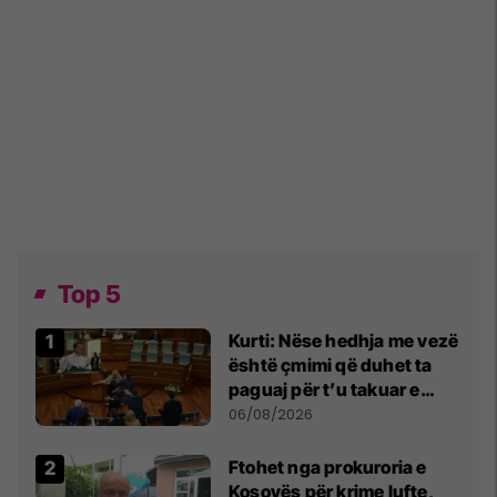
Top 5
Kurti: Nëse hedhja me vezë
është çmimi që duhet ta
paguaj për t’u takuar e
bashkëbiseduar jam i
06/08/2026
lumtur ta bëj këtë
Ftohet nga prokuroria e
Kosovës për krime lufte,