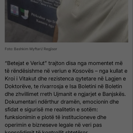
Foto: Bashkim Myftari/ Regjisor
“Betejat e Veriut” trajton disa nga momentet më
të rëndësishme në veriun e Kosovës – nga kullat e
Kroi i Vitakut dhe rezistenca qytetare në Lagjen e
Doktorëve, te rivarrosja e Isa Boletini në Boletin
dhe zhvillimet rreth Ujmanit e ngjarjet e Banjskës.
Dokumentari ndërthur dramën, emocionin dhe
sfidat e sigurisë me realitetin e sotëm:
funksionimin e plotë të institucioneve dhe
operimin e bizneseve legale në veri pas
konsolidimit të kontrollit shtetëror.