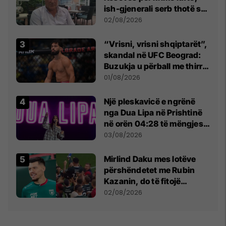
ish-gjenerali serb thotë se
dikush e tradhtoi në
02/08/2026
Beograd
“Vrisni, vrisni shqiptarët”,
skandal në UFC Beograd:
Buzukja u përball me thirrje
anti-shqiptare nga
01/08/2026
tribunat
Një pleskavicë e ngrënë
nga Dua Lipa në Prishtinë
në orën 04:28 të mëngjesit
- dhe bota digjitale serbe
03/08/2026
shpall gjendjen e luftës
Mirlind Daku mes lotëve
përshëndetet me Rubin
Kazanin, do të fitojë
miliona te Spartak Moska
02/08/2026