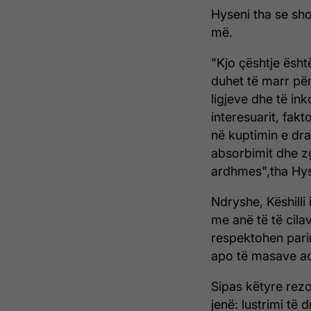
Hyseni tha se sho
më.
"Kjo çështje ësht
duhet të marr për
ligjeve dhe të in
interesuarit, fa
në kuptimin e dra
absorbimit dhe zg
ardhmes",tha Hys
Ndryshe, Këshill
me anë të të cilav
respektohen parime
apo të masave ad
Sipas këtyre rezo
jenë: lustrimi të