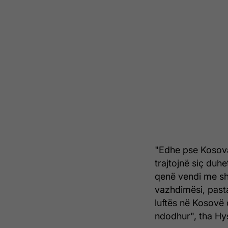
"Edhe pse Kosova
trajtojnë siç duh
qenë vendi me shk
vazhdimësi, pasta
luftës në Kosovë 
ndodhur", tha Hy