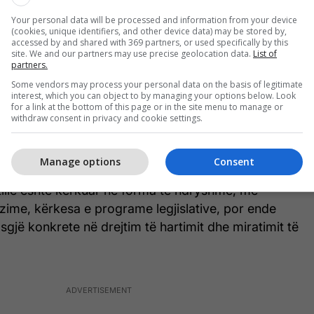
u që më mirë është që të pritet edhe pesë apo
Your personal data will be processed and information from your device
 tha Salihu.
(cookies, unique identifiers, and other device data) may be stored by,
accessed by and shared with 369 partners, or used specifically by this
site. We and our partners may use precise geolocation data.
List of
ë Shoqatën e ish- të Burgosurve Politik, nuk e dinë
partners.
ash Kosova nuk e ka një ligj të tillë.
Some vendors may process your personal data on the basis of legitimate
interest, which you can object to by managing your options below. Look
ës së ish-të Burgosurve Politikë, Hydajet Hyseni,
for a link at the bottom of this page or in the site menu to manage or
withdraw consent in privacy and cookie settings.
ropa e Lirë se çështja e lustrimit në Kosovë është e
, e vlerëson Kosovën si një rast të veçantë në këtë
Manage options
Consent
j i tillë është kërkuar në forma të ndryshme, me
ozime, kërkesa e programe legjislative, por ende
gjë konkrete në drejtim të hartimit dhe miratimit të