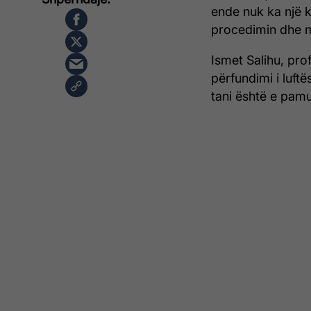
ende nuk ka një 
procedimin dhe mir
Ismet Salihu, pro
përfundimi i luftë
tani është e pam