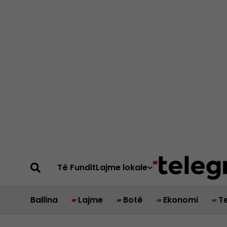
Të Fundit
Lajme lokale
Ballina
Lajme
Botë
Ekonomi
T