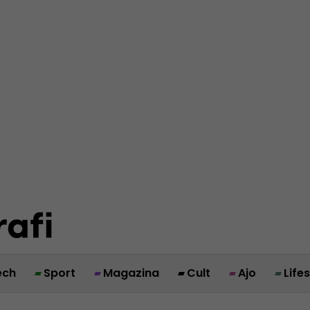
ech
Sport
Magazina
Cult
Ajo
Life