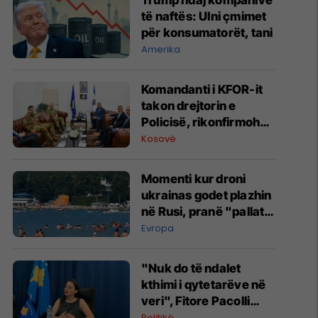
Trump ndaj kompanive
të naftës: Ulni çmimet
për konsumatorët, tani
Amerika
Komandanti i KFOR-it
takon drejtorin e
Policisë, rikonfirmohet
partneriteti për
Kosovë
Kosovën
Momenti kur droni
ukrainas godet plazhin
në Rusi, pranë "pallatit
të Putinit"
Evropa
"Nuk do të ndalet
kthimi i qytetarëve në
veri", Fitore Pacolli
dënon sulmin ndaj
Politikë