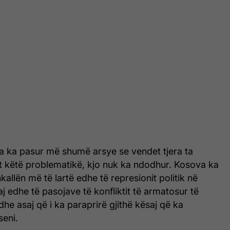
 ka pasur më shumë arsye se vendet tjera ta
et këtë problematikë, kjo nuk ka ndodhur. Kosova ka
allën më të lartë edhe të represionit politik në
j edhe të pasojave të konfliktit të armatosur të
dhe asaj që i ka paraprirë gjithë kësaj që ka
seni.