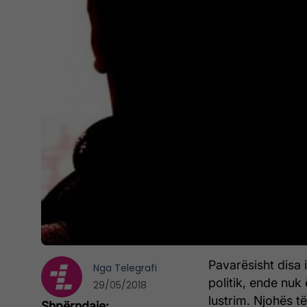
Pavarësisht disa 
Nga
Telegrafi
politik, ende nuk
29/05/2018
lustrim. Njohës t