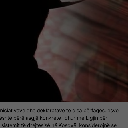
iniciativave dhe deklaratave të disa përfaqësuesve
 është bërë asgjë konkrete lidhur me Ligjin për
ë sistemit të drejtësisë në Kosovë, konsiderojnë se