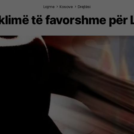
Lajme
>
Kosove
>
Drejtësi
limë të favorshme për L