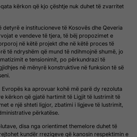
qata kërkon që kjo çështje nuk duhet të zvarritet
ë detyrë e institucioneve të Kosovës dhe Qeveria
vojat e vendeve të tjera, të bëj propozimet e
korporoj në këtë projekt dhe në këtë proces të
ktorë të ndryshëm që mund të ndihmojnë shumë, jo
matizimit e tensionimit, po përkundrazi të
jidhjes në mënyrë konstruktive në funksion të së
eni.
i i Evropës ka aprovuar kohë më parë dy rezoluta
e kërkon që gjatë hartimit të Ligjit të lustrimit të
t e një shteti ligjor, zbatimi i ligjeve të lustrimit,
ministrative përkatëse.
lutave, disa nga orientimet themelore duhet të
 drejtohet kundër rreziqeve që kanosin respektimin e