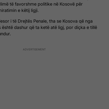
klimë të favorshme politike në Kosovë për
atimin e këtij ligji.
fesor i të Drejtës Penale, tha se Kosova që nga
s është dashur që ta ketë atë ligj, por diçka e tillë
undur.