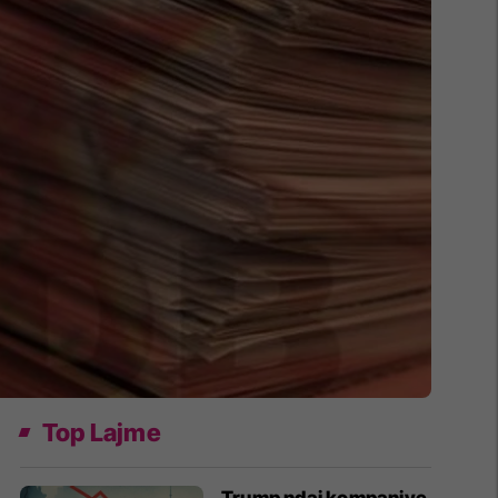
Top Lajme