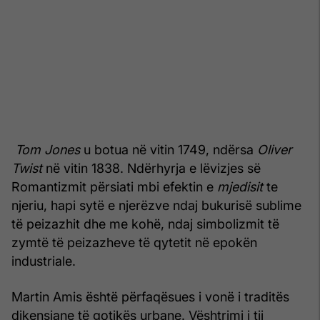
Tom Jones
u botua në vitin 1749, ndërsa
Oliver
Twist
në vitin 1838. Ndërhyrja e lëvizjes së
Romantizmit përsiati mbi efektin e
mjedisit
te
njeriu, hapi sytë e njerëzve ndaj bukurisë sublime
të peizazhit dhe me kohë, ndaj simbolizmit të
zymtë të peiza­zheve të qytetit në epokën
industriale.
Martin Amis është përfaqësues i vonë i traditës
dikensiane të gotikës urbane. Vështrimi i tij