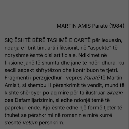
MARTIN AMIS Paratë (1984)
SIÇ ËSHTË BËRË TASHMË E QARTË për lexu­esin,
ndarja e librit tim, arti i fiksionit, në “aspekte” të
ndryshme është disi artificiale. Ndikimet në
fiksione janë të shumta dhe janë të ndërlidhura, ku
secili aspekt shfrytëzon dhe kontribuon te tjetri.
Fragmenti i përzgjedhur i veprës
Paratë
të Martin
Amisit, si shembull i përshkrimit të vendit, mund të
kishte shërbyer po aq mirë për ta ilustruar
Skazin
ose Defamiljarizi­min, si edhe ndonjë temë të
paprekur ende. Kjo është edhe një formë tjetër të
thuhet se përshkrimi në romanin e mirë kurrë
s’është
vetëm
përshkrim.