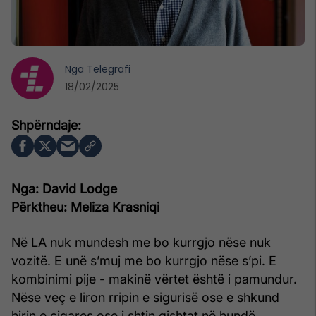
Nga
Telegrafi
18/02/2025
Nga: David Lodge
Përktheu:
Meliza Krasniqi
Në LA nuk mundesh me bo kurrgjo nëse nuk
vozitë. E unë s’muj me bo kurrgjo nëse s’pi. E
kombinimi pije - makinë vërtet është i pamundur.
Nëse veç e liron rripin e sigurisë ose e shkund
hirin e cigares ose i shtin gishtat në hundë,