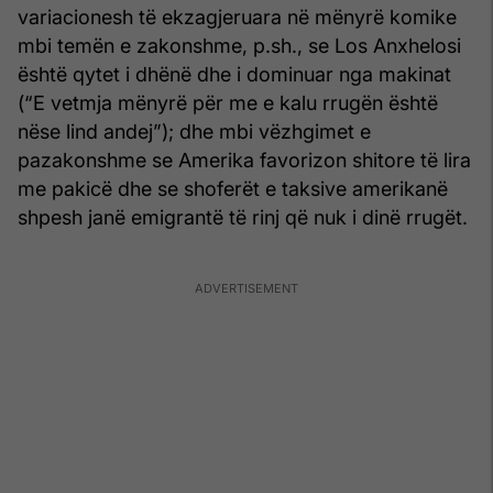
variacionesh të ekzagjeruara në mënyrë komike
mbi temën e zakonshme, p.sh., se Los Anxhe­losi
është qytet i dhënë dhe i dominuar nga makinat
(“E vetmja mënyrë për me e kalu rrugën është
nëse lind andej”); dhe mbi vëzhgimet e
pazakonshme se Amerika favorizon shitore të lira
me pakicë dhe se shoferët e taksive amerikanë
shpesh janë emigrantë të rinj që nuk i dinë rrugët.