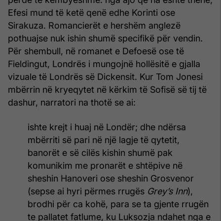
Efesi mund të ketë qenë edhe Korinti ose
Sirakuza. Romancierët e hershëm anglezë
pothuajse nuk ishin shumë specifikë për vendin.
Për shembull, në romanet e Defoesë ose të
Fieldingut, Londrës i mungojnë hollësitë e gjalla
vizuale të Londrës së Dickensit. Kur Tom Jonesi
mbërrin në kryeqytet në kërkim të Sofisë së tij të
dashur, narratori na thotë se ai:
ishte krejt i huaj në Londër; dhe ndërsa
mbërriti së pari në një lagje të qytetit,
banorët e së cilës kishin shumë pak
komunikim me pronarët e shtëpive në
sheshin Hanoveri ose sheshin Grosvenor
(sepse ai hyri përmes rrugës
Grey’s Inn
),
brodhi për ca kohë, para se ta gjente rrugën
te pallatet fatlume, ku Luksozja ndahet nga e