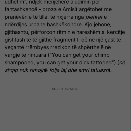
udhëtim”, ndjek menjëherë aludi­min për
fantashkencë - proza e Amisit argëtohet me
pranëvënie të tilla, të nxjerra nga
plehrat
e
ndërdijes urbane bashkëkohore. Kjo jehonë,
gjithashtu, përfor­con ritmin e hareshëm si kërcitje
gishtash të të gjithë frag­mentit, që në një çast të
veçantë rrëmbyes rrezikon të shpërthejë në
vargje të rimuara (“You can get your chimp
shampooed, you can get your dick tattooed”) (
në
shqip nuk rimojn
ë
folja laj dhe emri tatuazh
).