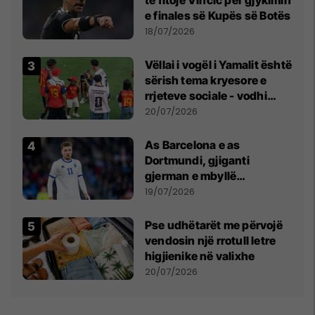
të fitojë Vincic për gjykimin
e finales së Kupës së Botës
18/07/2026
Vëllai i vogël i Yamalit është
sërish tema kryesore e
rrjeteve sociale - vodhi
vëmendjen pas finales së
20/07/2026
Kupës së Botës
As Barcelona e as
Dortmundi, gjiganti
gjerman e mbyllë
marrëveshjen për Fisnik
19/07/2026
Asllanin
Pse udhëtarët me përvojë
vendosin një rrotull letre
higjienike në valixhe
20/07/2026