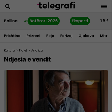
Ballina
Botërori 2026
Eksperti
Të fu
Prishtina
Prizreni
Peja
Ferizaj
Gjakova
Mitrov
Kultura
>
Fjalet
>
Analiza
Ndjesia e vendit