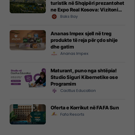
turistik në Shqipëri prezantohet
ne Expo Real Kosova: Vizitoni
shtandin dhe zbuloni
Baks Bay
mundësitë e investimit
Ananas Impex sjell në treg
produkte të reja për çdo shije
dhe gatim
Ananas Impex
Maturant, puno nga shtëpia!
Studio Siguri Kibernetike ose
Programim
Cacttus Education
Oferta e Korrikut në FAFA Sun
Fafa Resorts