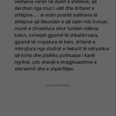
veshjeve varen në dyert e shitësve, që
derdhen nga muri i ulët dhe dritaret e
shtëpive. . . ai ecën poshtë ballinave të
shtëpive që lëkunden e që dalin mbi trotuar,
muret e zhveshura sikur tunden ndërsa
kalon, oxhaqet gjysmë të shkatërruara,
gjysmë të rropatura të bien, dritaret e
mbrojtura nga shufrat e hekurit të ndry­shkur
që koha dhe pisllëku pothuajse i kanë
ngrënë, çdo shenjë e imagjinueshme e
shkretimit dhe e shpërfilljes.