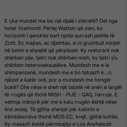
E çka mundet me bo një djalë i shkretë? Del nga
hotel
Vraimonti
. Përtej Wattsin që zien, ku
horizonti i qendrës bart njolla qurrash jeshile të
Zotit. Ec majtas, ec djathtas, si ni grumbull minjsh
në lumin e shpejtë që përplaset. Ky restorant nuk
shërben pije, tjetri nuk shërben mish, ky tjetri s’u
shërben heteroseksualëve. Mundesh me e la
shimpanzenë, mundesh me e bo tatuazh k…n,
njëzet e katër orë, por a mundesh me hongër
bukë? Dhe nëse e sheh një tabelë në anën e largët
të rrugës që thotë MISH - PIJE - QAQ, harroje. E
vetmja mënyrë për me e kalu rrugën është nëse
lind andej. Të gjitha shenjat për kalimin e
këmbësorëve thonë MOS EC, krejt, gjithë kohës.
Ky mesazh është përmbajtja e Los Anxhelosit: