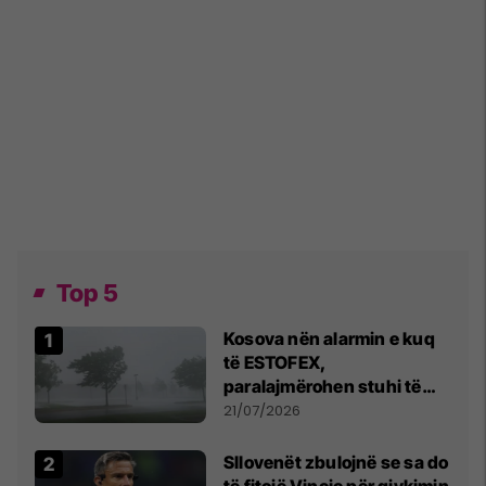
Top 5
Kosova nën alarmin e kuq
të ESTOFEX,
paralajmërohen stuhi të
fuqishme me breshër dhe
21/07/2026
erëra të forta
Sllovenët zbulojnë se sa do