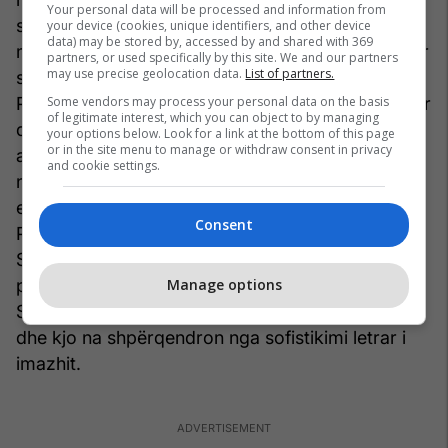
Your personal data will be processed and information from
shenjon perëndinë e Dhiatës së Vjetër që ngryset
your device (cookies, unique identifiers, and other device
data) may be stored by, accessed by and shared with 369
mbi Sodomën e sotme dhe është po aq e papritur
partners, or used specifically by this site. We and our partners
may use precise geolocation data.
List of partners.
sikur te poezia “Kënga e dashurisë së J. Alfred
Some vendors may process your personal data on the basis
Prufrock” e T. S. Eliotit “kur mbrëmja t’shtrihet për
of legitimate interest, which you can object to by managing
qielli/si pacient gati për operim mbi tavolinë”, po
your options below. Look for a link at the bottom of this page
or in the site menu to manage or withdraw consent in privacy
ashtu i detyrohet diçka edhe për­shkrimit të detit
and cookie settings.
nga Stefan Dedalusi si “jeshil qurrash”, në
episodin e parë të
Uliksit
. Por, përderisa
Consent
Prufrocku ka pretendime të larta kulturore dhe
Stefani me vetëdije shtrem­bëron epitetin e
pëlqyer të Homerit për detin, “verë -errët”, John
Manage options
Selfi duket, thjesht, sikur zemërim i një nxënësi
dhe kjo na shpërqendron nga sofistikimi letrar i
imazhit.