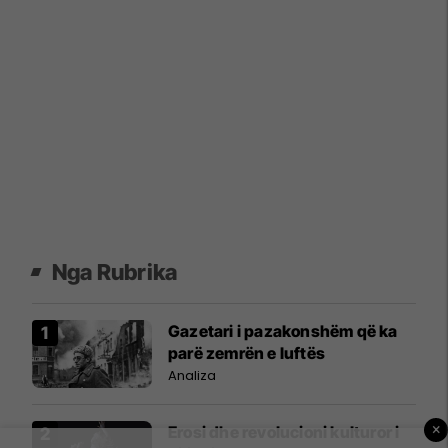
Nga Rubrika
Gazetari i pazakonshëm që ka
parë zemrën e luftës
Analiza
×
Erosi dhe revolucioni kulturor i