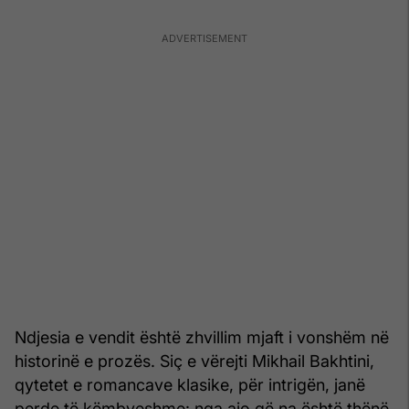
Ndjesia e vendit është zhvillim mjaft i vonshëm në
historinë e prozës. Siç e vërejti Mikhail Bakhtini,
qytetet e romancave klasike, për intrigën, janë
perde të këmbyeshme: nga ajo që na është thënë,