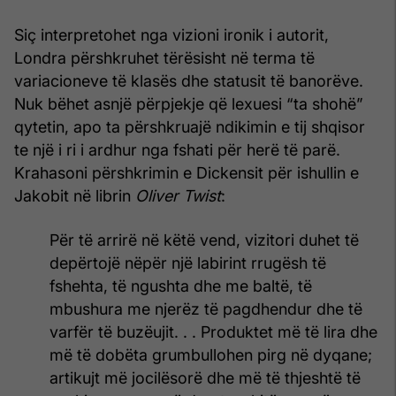
Siç interpretohet nga vizioni ironik i autorit,
Londra përshkruhet tërësisht në terma të
variacioneve të klasës dhe statusit të banorëve.
Nuk bëhet asnjë përpjekje që lexuesi “ta shohë”
qytetin, apo ta përshkruajë ndikimin e tij shqisor
te një i ri i ardhur nga fshati për herë të parë.
Krahasoni përshkrimin e Dickensit për ishullin e
Jakobit në librin
Oliver Twist
:
Për të arrirë në këtë vend, vizitori duhet të
depërtojë nëpër një labirint rrugësh të
fshehta, të ngushta dhe me baltë, të
mbushura me njerëz të pagdhendur dhe të
varfër të buzëujit. . . Produktet më të lira dhe
më të dobëta grumbullohen pirg në dyqane;
artikujt më jocilësorë dhe më të thjeshtë të