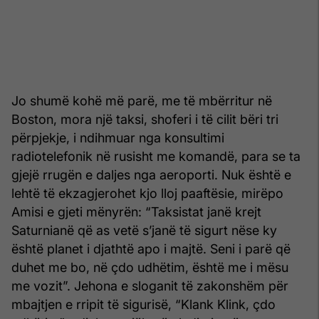
Jo shumë kohë më parë, me të mbërritur në
Boston, mora një taksi, shoferi i të cilit bëri tri
përpjekje, i ndihmuar nga konsul­timi
radiotelefonik në rusisht me komandë, para se ta
gjejë rrugën e daljes nga aeroporti. Nuk është e
lehtë të ekzagjerohet kjo lloj paaftësie, mirëpo
Amisi e gjeti mënyrën: “Taksistat janë krejt
Saturnianë që as vetë s’janë të sigurt nëse ky
është planet i djathtë apo i majtë. Seni i parë që
duhet me bo, në çdo udhë­tim, është me i mësu
me vozit”. Jehona e sloganit të zakon­shëm për
mbajtjen e rripit të sigurisë, “Klank Klink, çdo