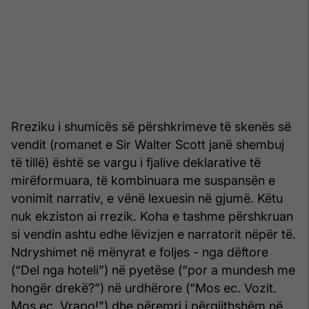
Rreziku i shumicës së përshkrimeve të skenës së
vendit (romanet e Sir Walter Scott janë shembuj
të tillë) është se vargu i fjalive deklarative të
mirëformuara, të kombinuara me sus­pansën e
vonimit narrativ, e vënë lexuesin në gjumë. Këtu
nuk ekziston ai rrezik. Koha e tashme përshkruan
si vendin ashtu edhe lëvizjen e narratorit nëpër të.
Ndryshimet në mënyrat e foljes - nga dëftore
(“Del nga hoteli”) në pyetëse (“por a mun­desh me
hongër drekë?”) në urdhërore (“Mos ec. Vozit.
Mos ec. Vrapo!”) dhe përemri i përgjithshëm në