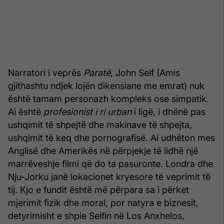
Narratori i veprës
Paratë
, John Self (Amis
gjithashtu ndjek lojën dikensiane me emrat) nuk
është tamam personazh kom­pleks ose simpatik.
Ai është
profesionist i ri urban
i ligë, i dhënë pas
ushqimit të shpejtë dhe makinave të shpejta,
ushqimit të keq dhe pornografisë. Ai udhëton mes
Anglisë dhe Amerikës në përpjekje të lidhë një
marrëveshje filmi që do ta pasuronte. Londra dhe
Nju-Jorku janë lokacionet kryesore të veprimit të
tij. Kjo e fundit është më përpara sa i përket
mjerimit fizik dhe moral, por natyra e biznesit,
detyrimisht e shpie Selfin në Los Anxhelos,