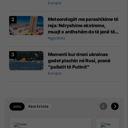
Evropa
Meteorologët me parashikime të
reja: Ndryshime ekstreme,
muajt e ardhshëm do të jenë të
pazakontë
Nga Bota
Momenti kur droni ukrainas
godet plazhin në Rusi, pranë
"pallatit të Putinit"
Evropa
Jobs
Real Estate