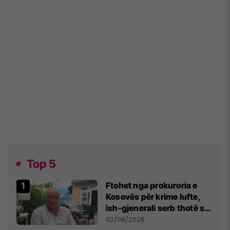
Top 5
Ftohet nga prokuroria e
Kosovës për krime lufte,
ish-gjenerali serb thotë se
dikush e tradhtoi në
02/08/2026