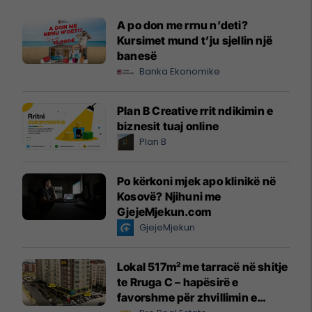
A po don me rrnu n’deti?
Kursimet mund t’ju sjellin një
banesë
Banka Ekonomike
Plan B Creative rrit ndikimin e
biznesit tuaj online
Plan B
Po kërkoni mjek apo klinikë në
Kosovë? Njihuni me
GjejeMjekun.com
GjejeMjekun
Lokal 517m² me tarracë në shitje
te Rruga C – hapësirë e
favorshme për zhvillimin e