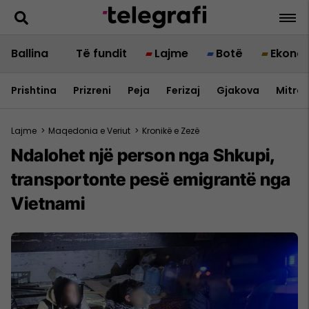
Ballina
Të fundit
Lajme
Botë
Ekono
Prishtina
Prizreni
Peja
Ferizaj
Gjakova
Mitrov
Lajme
>
Maqedonia e Veriut
>
Kronikë e Zezë
Ndalohet një person nga Shkupi,
transportonte pesë emigrantë nga
Vietnami