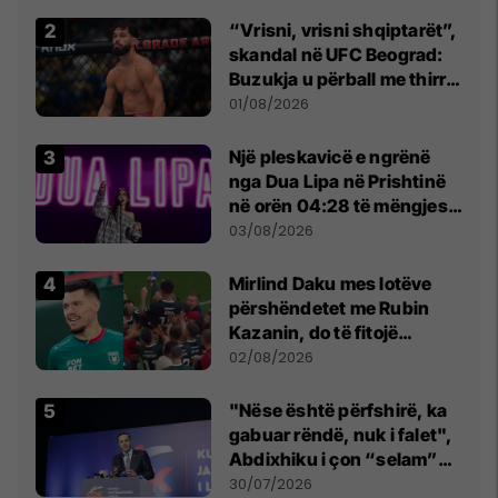
Beograd
“Vrisni, vrisni shqiptarët”,
skandal në UFC Beograd:
Buzukja u përball me thirrje
anti-shqiptare nga
01/08/2026
tribunat
Një pleskavicë e ngrënë
nga Dua Lipa në Prishtinë
në orën 04:28 të mëngjesit
- dhe bota digjitale serbe
03/08/2026
shpall gjendjen e luftës
Mirlind Daku mes lotëve
përshëndetet me Rubin
Kazanin, do të fitojë
miliona te Spartak Moska
02/08/2026
"Nëse është përfshirë, ka
gabuar rëndë, nuk i falet",
Abdixhiku i çon “selam”
Përparim Ramës
30/07/2026