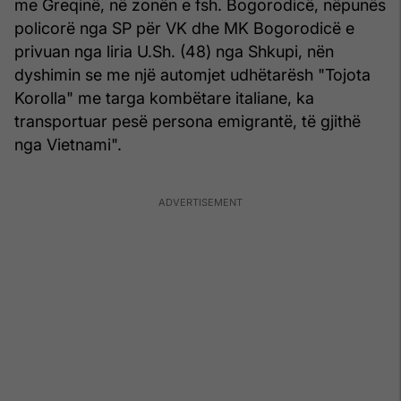
me Greqinë, në zonën e fsh. Bogorodicë, nëpunës
policorë nga SP për VK dhe MK Bogorodicë e
privuan nga liria U.Sh. (48) nga Shkupi, nën
dyshimin se me një automjet udhëtarësh "Tojota
Korolla" me targa kombëtare italiane, ka
transportuar pesë persona emigrantë, të gjithë
nga Vietnami".