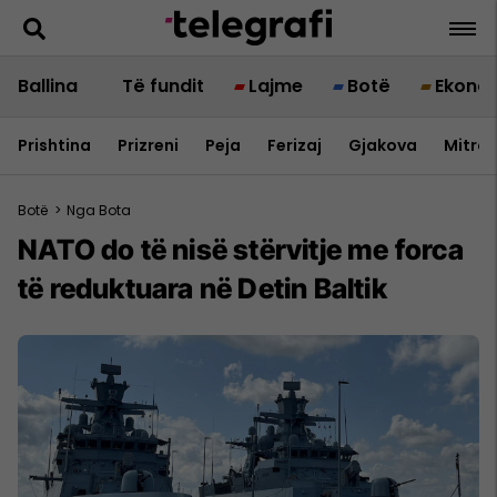
Ballina
Të fundit
Lajme
Botë
Ekono
Prishtina
Prizreni
Peja
Ferizaj
Gjakova
Mitrov
Botë
>
Nga Bota
NATO do të nisë stërvitje me forca
të reduktuara në Detin Baltik