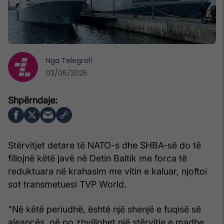
Nga
Telegrafi
03/06/2026
Stërvitjet detare të NATO-s dhe SHBA-së do të
fillojnë këtë javë në Detin Baltik me forca të
reduktuara në krahasim me vitin e kaluar, njoftoi
sot transmetuesi TVP World.
"Në këtë periudhë, është një shenjë e fuqisë së
aleancës, që po zhvillohet një stërvitje e madhe