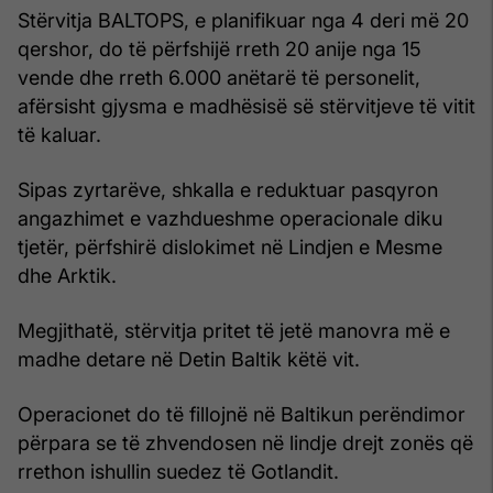
Stërvitja BALTOPS, e planifikuar nga 4 deri më 20
qershor, do të përfshijë rreth 20 anije nga 15
vende dhe rreth 6.000 anëtarë të personelit,
afërsisht gjysma e madhësisë së stërvitjeve të vitit
të kaluar.
Sipas zyrtarëve, shkalla e reduktuar pasqyron
angazhimet e vazhdueshme operacionale diku
tjetër, përfshirë dislokimet në Lindjen e Mesme
dhe Arktik.
Megjithatë, stërvitja pritet të jetë manovra më e
madhe detare në Detin Baltik këtë vit.
Operacionet do të fillojnë në Baltikun perëndimor
përpara se të zhvendosen në lindje drejt zonës që
rrethon ishullin suedez të Gotlandit.