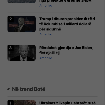
nga projektet e erës në SHBA
Amerika
Trump i dhuron presidentit të ri
të Kolumbisë 1 miliard dollarë
për sigurinë
Amerika
Rëndohet gjendja e Joe Biden,
flet djali i tij
Amerika
Në trend Botë
Ukrainasit i kapin ushtarët rusë