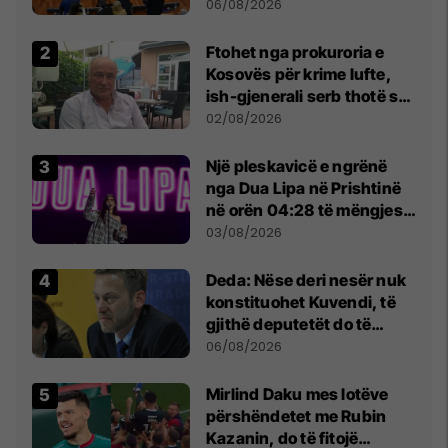
Kuvendit
06/08/2026
Ftohet nga prokuroria e
Kosovës për krime lufte,
ish-gjenerali serb thotë se
dikush e tradhtoi në
02/08/2026
Beograd
Një pleskavicë e ngrënë
nga Dua Lipa në Prishtinë
në orën 04:28 të mëngjesit
- dhe bota digjitale serbe
03/08/2026
shpall gjendjen e luftës
Deda: Nëse deri nesër nuk
konstituohet Kuvendi, të
gjithë deputetët do të
bëjnë shkelje të rëndë
06/08/2026
kushtetuese
Mirlind Daku mes lotëve
përshëndetet me Rubin
Kazanin, do të fitojë