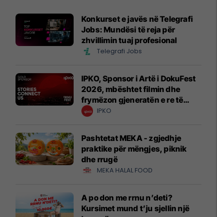
Konkurset e javës në Telegrafi
Jobs: Mundësi të reja për
zhvillimin tuaj profesional
Telegrafi Jobs
IPKO, Sponsor i Artë i DokuFest
2026, mbështet filmin dhe
frymëzon gjeneratën e re të
krijuesve
IPKO
Pashtetat MEKA - zgjedhje
praktike për mëngjes, piknik
dhe rrugë
MEKA HALAL FOOD
A po don me rrnu n’deti?
Kursimet mund t’ju sjellin një