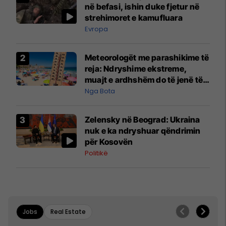
në befasi, ishin duke fjetur në
strehimoret e kamufluara
Evropa
Meteorologët me parashikime të
reja: Ndryshime ekstreme,
muajt e ardhshëm do të jenë të
pazakontë
Nga Bota
Zelensky në Beograd: Ukraina
nuk e ka ndryshuar qëndrimin
për Kosovën
Politikë
Jobs
Real Estate