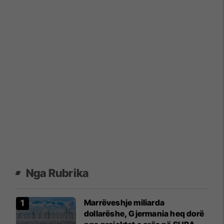
Nga Rubrika
Marrëveshje miliarda
dollarëshe, Gjermania heq dorë