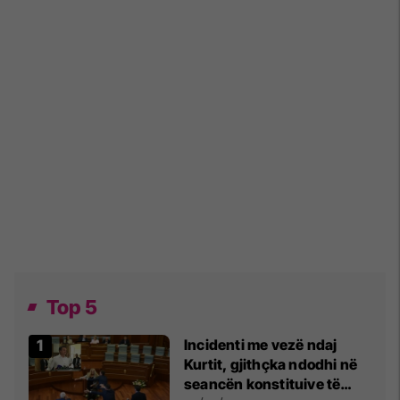
Top 5
Incidenti me vezë ndaj
Kurtit, gjithçka ndodhi në
seancën konstituive të