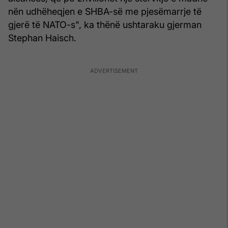
nën udhëheqjen e SHBA-së me pjesëmarrje të
gjerë të NATO-s", ka thënë ushtaraku gjerman
Stephan Haisch.