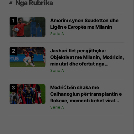
Nga Rubrika
Amorim synon Scudetton dhe
Ligën e Evropës me Milanin
Serie A
Jashari flet për gjithçka:
Objektivat me Milanin, Modricin,
minutat dhe ofertat nga
Juventusi e Atalanta
Serie A
Modrić bën shaka me
Calhanoglun për transplantin e
flokëve, momenti bëhet viral
pas derbit
Serie A