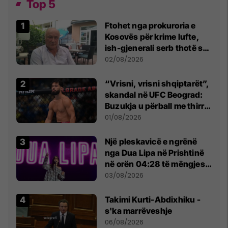
Top 5
Ftohet nga prokuroria e
Kosovës për krime lufte,
ish-gjenerali serb thotë se
dikush e tradhtoi në
02/08/2026
Beograd
“Vrisni, vrisni shqiptarët”,
skandal në UFC Beograd:
Buzukja u përball me thirrje
anti-shqiptare nga
01/08/2026
tribunat
Një pleskavicë e ngrënë
nga Dua Lipa në Prishtinë
në orën 04:28 të mëngjesit
- dhe bota digjitale serbe
03/08/2026
shpall gjendjen e luftës
Takimi Kurti-Abdixhiku -
s'ka marrëveshje
06/08/2026