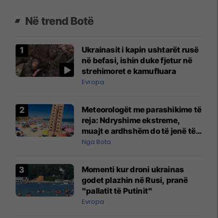
Në trend Botë
Ukrainasit i kapin ushtarët rusë
në befasi, ishin duke fjetur në
strehimoret e kamufluara
Evropa
Meteorologët me parashikime të
reja: Ndryshime ekstreme,
muajt e ardhshëm do të jenë të
pazakontë
Nga Bota
Momenti kur droni ukrainas
godet plazhin në Rusi, pranë
"pallatit të Putinit"
Evropa