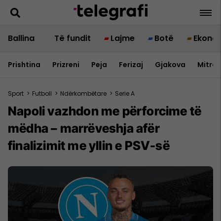
Ballina
Të fundit
Lajme
Botë
Ekono
Prishtina
Prizreni
Peja
Ferizaj
Gjakova
Mitrov
Sport
>
Futboll
>
Ndërkombëtare
>
Serie A
Napoli vazhdon me përforcime të
mëdha – marrëveshja afër
finalizimit me yllin e PSV-së