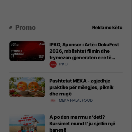
Promo
Reklamo këtu
IPKO, Sponsor i Artë i DokuFest
2026, mbështet filmin dhe
frymëzon gjeneratën e re të
krijuesve
IPKO
Pashtetat MEKA - zgjedhje
praktike për mëngjes, piknik
dhe rrugë
MEKA HALAL FOOD
A po don me rrnu n’deti?
Kursimet mund t’ju sjellin një
banesë