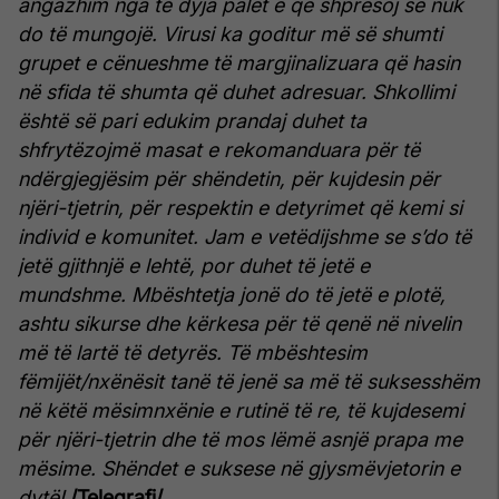
angazhim nga të dyja palët e që shpresoj se nuk
do të mungojë.
Virusi ka goditur më së shumti
grupet e cënueshme të margjinalizuara që hasin
në sfida të shumta që duhet adresuar. Shkollimi
është së pari edukim prandaj duhet ta
shfrytëzojmë masat e rekomanduara për të
ndërgjegjësim për shëndetin, për kujdesin për
njëri-tjetrin, për respektin e detyrimet që kemi si
individ e komunitet.
Jam e vetëdijshme se s’do të
jetë gjithnjë e lehtë, por duhet të jetë e
mundshme. Mbështetja jonë do të jetë e plotë,
ashtu sikurse dhe kërkesa për të qenë në nivelin
më të lartë të detyrës.
Të mbështesim
fëmijët/nxënësit tanë të jenë sa më të suksesshëm
në këtë mësimnxënie e rutinë të re, të kujdesemi
për njëri-tjetrin dhe të mos lëmë asnjë prapa me
mësime.
Shëndet e suksese në gjysmëvjetorin e
dytë!
/Telegrafi/