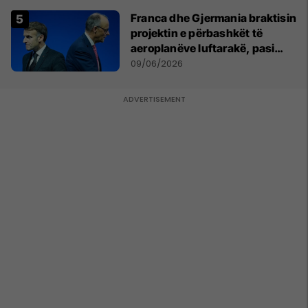
Franca dhe Gjermania braktisin
projektin e përbashkët të
aeroplanëve luftarakë, pasi
kompanitë nuk arrijnë
09/06/2026
marrëveshje