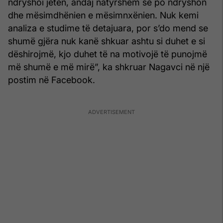
ndryshoi jetën, andaj natyrshëm se po ndryshon
dhe mësimdhënien e mësimnxënien. Nuk kemi
analiza e studime të detajuara, por s’do mend se
shumë gjëra nuk kanë shkuar ashtu si duhet e si
dëshirojmë, kjo duhet të na motivojë të punojmë
më shumë e më mirë”, ka shkruar Nagavci në një
postim në Facebook.