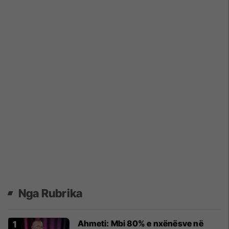
Nga Rubrika
Ahmeti: Mbi 80% e nxënësve në