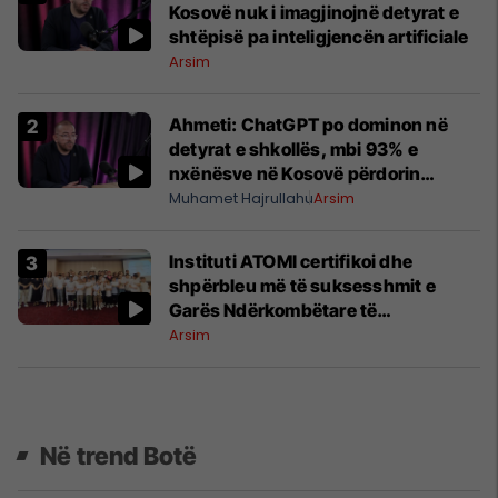
Kosovë nuk i imagjinojnë detyrat e
shtëpisë pa inteligjencën artificiale
Arsim
Ahmeti: ChatGPT po dominon në
detyrat e shkollës, mbi 93% e
nxënësve në Kosovë përdorin
inteligjencën artificiale
Muhamet Hajrullahu
Arsim
Instituti ATOMI certifikoi dhe
shpërbleu më të suksesshmit e
Garës Ndërkombëtare të
Matematikës Kangaroo 2026 në
Arsim
Kosovë
Në trend Botë