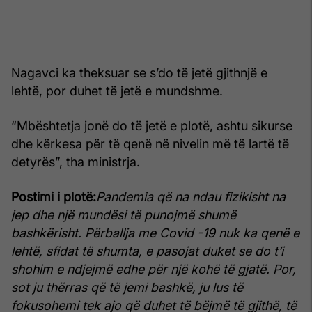
Nagavci ka theksuar se s’do të jetë gjithnjë e
lehtë, por duhet të jetë e mundshme.
“Mbështetja jonë do të jetë e plotë, ashtu sikurse
dhe kërkesa për të qenë në nivelin më të lartë të
detyrës”, tha ministrja.
Postimi i plotë:
Pandemia që na ndau fizikisht na
jep dhe një mundësi të punojmë shumë
bashkërisht.
Përballja me Covid -19 nuk ka qenë e
lehtë, sfidat të shumta, e pasojat duket se do t’i
shohim e ndjejmë edhe për një kohë të gjatë. Por,
sot ju thërras që të jemi bashkë, ju lus të
fokusohemi tek ajo që duhet të bëjmë të gjithë, të