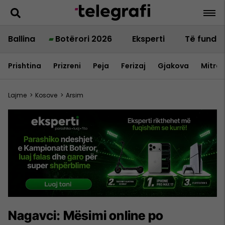
Ballina
Botërori 2026
Eksperti
Të fundit
Prishtina
Prizreni
Peja
Ferizaj
Gjakova
Mitrov
Lajme
>
Kosove
>
Arsim
Nagavci: Mësimi online po