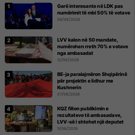
Garë interesante në LDK pas
numërimit të mbi 50% të votave
09/06/2026
LVV kalon në 50 mandate,
numërohen rreth 70% e votave
nga ambasadat
12/06/2026
BE-ja paralajmëron Shqipërinë
për projektin e lidhur me
Kushnerin
07/06/2026
KQZ fillon publikimin e
rezultateve të ambasadave,
LVV-së i shtohet një deputet
11/06/2026