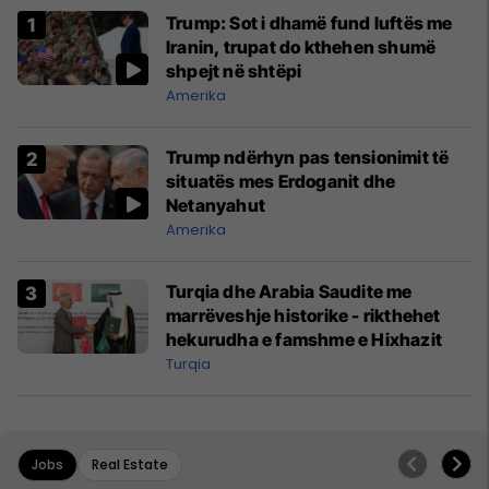
Trump: Sot i dhamë fund luftës me
Iranin, trupat do kthehen shumë
shpejt në shtëpi
Amerika
Trump ndërhyn pas tensionimit të
situatës mes Erdoganit dhe
Netanyahut
Amerika
Turqia dhe Arabia Saudite me
marrëveshje historike - rikthehet
hekurudha e famshme e Hixhazit
Turqia
Jobs
Real Estate