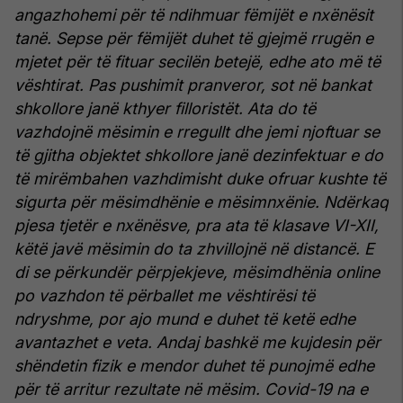
angazhohemi për të ndihmuar fëmijët e nxënësit
tanë. Sepse për fëmijët duhet të gjejmë rrugën e
mjetet për të fituar secilën betejë, edhe ato më të
vështirat.
Pas pushimit pranveror, sot në bankat
shkollore janë kthyer filloristët. Ata do të
vazhdojnë mësimin e rregullt dhe jemi njoftuar se
të gjitha objektet shkollore janë dezinfektuar e do
të mirëmbahen vazhdimisht duke ofruar kushte të
sigurta për mësimdhënie e mësimnxënie. Ndërkaq
pjesa tjetër e nxënësve, pra ata të klasave VI-XII,
këtë javë mësimin do ta zhvillojnë në distancë.
E
di se përkundër përpjekjeve, mësimdhënia online
po vazhdon të përballet me vështirësi të
ndryshme, por ajo mund e duhet të ketë edhe
avantazhet e veta. Andaj bashkë me kujdesin për
shëndetin fizik e mendor duhet të punojmë edhe
për të arritur rezultate në mësim. Covid-19 na e