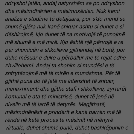
ndryshoi jetën, andaj natyrshëm se po ndryshon
dhe mësimdhënien e mësimnxënien. Nuk kemi
analiza e studime të detajuara, por s’do mend se
shumë gjëra nuk kanë shkuar ashtu si duhet e si
dëshirojmë, kjo duhet të na motivojë të punojmë
më shumë e më mirë.
Kjo është një përvojë e re
për shumicën e shkollave gjithandej në botë, por
duke mësuar e duke u përballur me të rejat edhe
zhvillohemi. Andaj ta shohim si mundësi e të
shfrytëzojmë më të mirën e mundshme.
Për të
gjithë puna do të jetë me intensitet të shtuar,
menaxhmenti dhe gjithë stafi i shkollave, zyrtarët
komunal e ata të ministrisë, duhet të jenë në
nivelin më të lartë të detyrës. Megjithatë,
mësimdhënësit e prindërit e kanë barrën më të
rëndë në këtë proces të mësimit në mënyrë
virtuale, duhet shumë punë, duhet bashkëpunim e