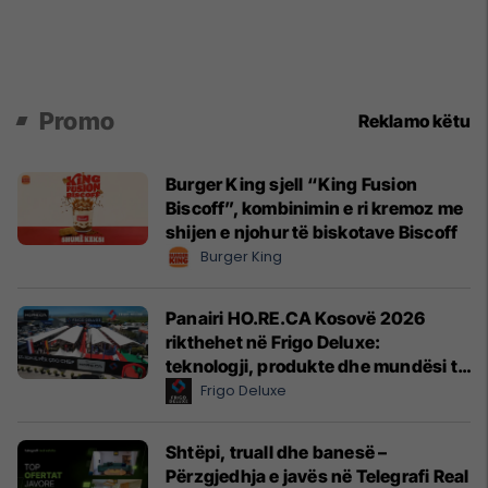
Promo
Reklamo këtu
Burger King sjell “King Fusion
Biscoff”, kombinimin e ri kremoz me
shijen e njohur të biskotave Biscoff
Burger King
Panairi HO.RE.CA Kosovë 2026
rikthehet në Frigo Deluxe:
teknologji, produkte dhe mundësi të
reja për hoteleri dhe gastronomi
Frigo Deluxe
Shtëpi, truall dhe banesë –
Përzgjedhja e javës në Telegrafi Real