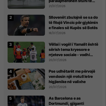
paralajmërohen stuhi të
fuqishme me breshër dhe
21/07/2026
erëra të forta
Sllovenët zbulojnë se sa do
të fitojë Vincic për gjykimin
e finales së Kupës së Botës
18/07/2026
Vëllai i vogël i Yamalit është
sërish tema kryesore e
rrjeteve sociale - vodhi
vëmendjen pas finales së
20/07/2026
Kupës së Botës
Pse udhëtarët me përvojë
vendosin një rrotull letre
higjienike në valixhe
20/07/2026
As Barcelona e as
Dortmundi, gjiganti