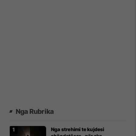
Nga Rubrika
Nga strehimi te kujdesi
shëndetësor - për çka