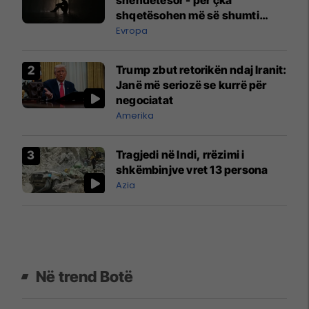
shqetësohen më së shumti
evropianët?
Evropa
Trump zbut retorikën ndaj Iranit:
Janë më seriozë se kurrë për
negociatat
Amerika
Tragjedi në Indi, rrëzimi i
shkëmbinjve vret 13 persona
Azia
Në trend Botë