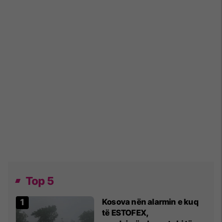
Top 5
Kosova nën alarmin e kuq
të ESTOFEX,