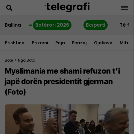
Ballina
Botërori 2026
Eksperti
Të fu
Prishtina
Prizreni
Peja
Ferizaj
Gjakova
Mitrov
Botë
>
Nga Bota
Myslimania me shami refuzon t’i
japë dorën presidentit gjerman
(Foto)