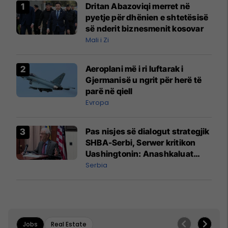
Dritan Abazoviqi merret në
pyetje për dhënien e shtetësisë
së nderit biznesmenit kosovar
Mali i Zi
Aeroplani më i ri luftarak i
Gjermanisë u ngrit për herë të
parë në qiell
Evropa
Pas nisjes së dialogut strategjik
SHBA-Serbi, Serwer kritikon
Uashingtonin: Anashkaluat
Banjskën, sulmin ndaj KFOR-it
Serbia
dhe rrëmbimin e Policëve të
Kosovës
Jobs
Real Estate