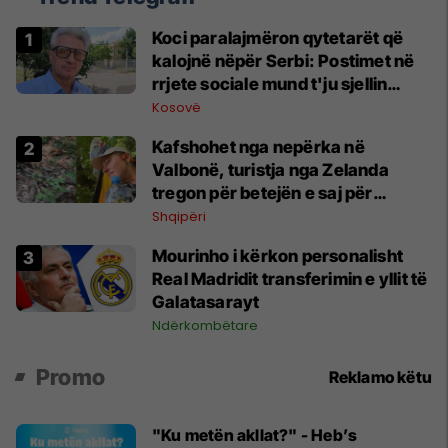
Koci paralajmëron qytetarët që
kalojnë nëpër Serbi: Postimet në
rrjete sociale mund t'ju sjellin
probleme
Kosovë
Kafshohet nga nepërka në
Valbonë, turistja nga Zelanda
tregon për betejën e saj për
mbijetesë
Shqipëri
Mourinho i kërkon personalisht
Real Madridit transferimin e yllit të
Galatasarayt
Ndërkombëtare
Promo
Reklamo këtu
"Ku metën akllat?" - Heb’s