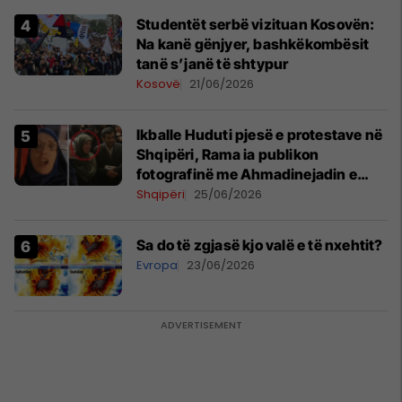
Studentët serbë vizituan Kosovën:
Na kanë gënjyer, bashkëkombësit
tanë s’janë të shtypur
Kosovë
21/06/2026
Ikballe Huduti pjesë e protestave në
Shqipëri, Rama ia publikon
fotografinë me Ahmadinejadin e
Iranit
Shqipëri
25/06/2026
Sa do të zgjasë kjo valë e të nxehtit?
Evropa
23/06/2026