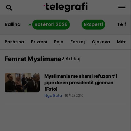
Ballina
Botërori 2026
Eksperti
Të fu
Prishtina
Prizreni
Peja
Ferizaj
Gjakova
Mitrov
Femrat Myslimane
2 Artikuj
Myslimania me shami refuzon t’i
japë dorën presidentit gjerman
(Foto)
Nga Bota
19/12/2016