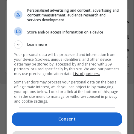
Personalised advertising and content, advertising and
content measurement, audience research and
services development
Bau Market
Viva 
Store and/or access information on a device
Udhëheqës i Zyrës së Financave
Zyrtar/e Lig
Learn more
Banka dhe Financa
Juridike
Your personal data will be processed and information from
Prishtine
Kosovë
your device (cookies, unique identifiers, and other device
data) may be stored by, accessed by and shared with 369
2 Korrik 2026
1 Korrik 20
partners, or used specifically by this site. We and our partners
may use precise geolocation data.
List of partners.
Some vendors may process your personal data on the basis
of legitimate interest, which you can object to by managing
your options below. Look for a link at the bottom of this page
or in the site menu to manage or withdraw consent in privacy
and cookie settings.
Consent