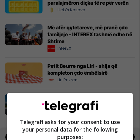
paralajmëron diçka të re për verën
Heb's Kosova
Më afër qytetarëve, më pranë çdo
familjeje – INTEREX tashmë edhe në
Shtime
InterEX
Petit Beurre nga Liri - shija që
kompleton çdo ëmbëlsirë
Liri Prizren
EXFIS është në çdo vend me ty
EXFIS
Telegrafi asks for your consent to use
your personal data for the following
purposes:
Jobs
Real Estate