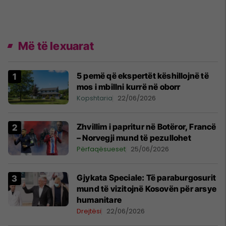
Më të lexuarat
5 pemë që ekspertët këshillojnë të
mos i mbillni kurrë në oborr
Kopshtaria
22/06/2026
Zhvillim i papritur në Botëror, Francë
– Norvegji mund të pezullohet
Përfaqësueset
25/06/2026
​Gjykata Speciale: Të paraburgosurit
mund të vizitojnë Kosovën për arsye
humanitare
Drejtësi
22/06/2026