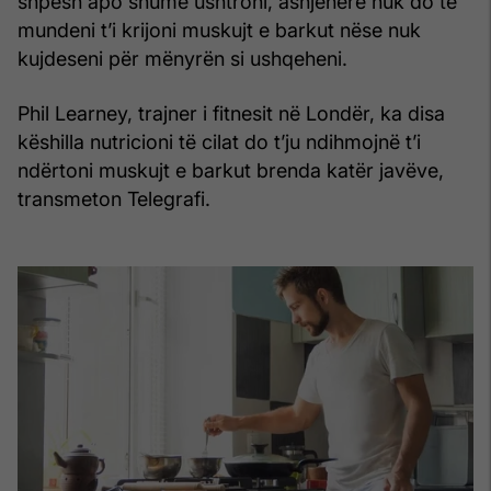
shpesh apo shumë ushtroni, asnjëherë nuk do të
mundeni t’i krijoni muskujt e barkut nëse nuk
kujdeseni për mënyrën si ushqeheni.
Phil Learney, trajner i fitnesit në Londër, ka disa
këshilla nutricioni të cilat do t’ju ndihmojnë t’i
ndërtoni muskujt e barkut brenda katër javëve,
transmeton Telegrafi.