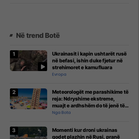
Në trend Botë
Ukrainasit i kapin ushtarët rusë
në befasi, ishin duke fjetur në
strehimoret e kamufluara
Evropa
Meteorologët me parashikime të
reja: Ndryshime ekstreme,
muajt e ardhshëm do të jenë të
pazakontë
Nga Bota
Momenti kur droni ukrainas
godet plazhin në Rusi, pranë