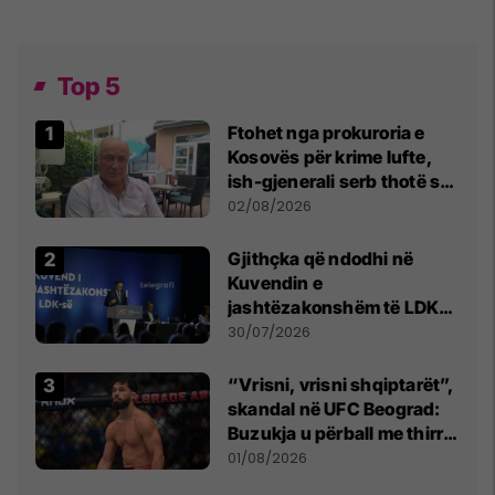
Top 5
Ftohet nga prokuroria e
Kosovës për krime lufte,
ish-gjenerali serb thotë se
dikush e tradhtoi në
02/08/2026
Beograd
Gjithçka që ndodhi në
Kuvendin e
jashtëzakonshëm të LDK-
së
30/07/2026
“Vrisni, vrisni shqiptarët”,
skandal në UFC Beograd:
Buzukja u përball me thirrje
anti-shqiptare nga
01/08/2026
tribunat