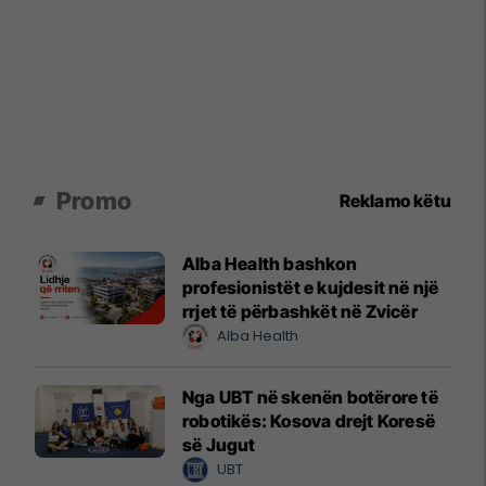
Promo
Reklamo këtu
Alba Health bashkon
profesionistët e kujdesit në një
rrjet të përbashkët në Zvicër
Alba Health
Nga UBT në skenën botërore të
robotikës: Kosova drejt Koresë
së Jugut
UBT