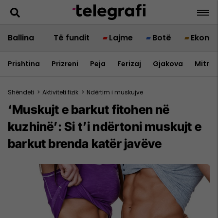
Ballina
Të fundit
Lajme
Botë
Ekono
Prishtina
Prizreni
Peja
Ferizaj
Gjakova
Mitrov
Shëndeti
>
Aktiviteti fizik
>
Ndërtim i muskujve
‘Muskujt e barkut fitohen në
kuzhinë’: Si t’i ndërtoni muskujt e
barkut brenda katër javëve