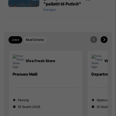
"pallatit të Putinit"
Evropa
Jobs
Real Estate
Viva Fresh Store
Viva F
Pranues Malli
Department
Ferizaj
Gjakovë
19 Gusht 2026
31 Gusht 20