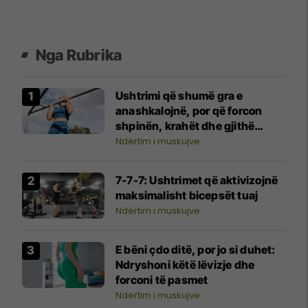
Nga Rubrika
Ushtrimi që shumë gra e
anashkalojnë, por që forcon
shpinën, krahët dhe gjithë
trupin
Ndërtim i muskujve
7-7-7: Ushtrimet që aktivizojnë
maksimalisht bicepsët tuaj
Ndërtim i muskujve
E bëni çdo ditë, por jo si duhet:
Ndryshoni këtë lëvizje dhe
forconi të pasmet
Ndërtim i muskujve