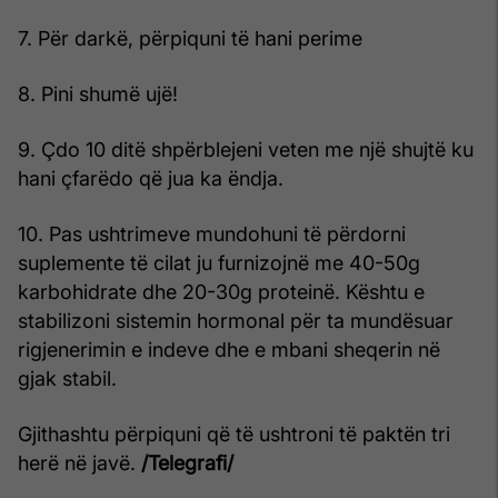
7. Për darkë, përpiquni të hani perime
8. Pini shumë ujë!
9. Çdo 10 ditë shpërblejeni veten me një shujtë ku
hani çfarëdo që jua ka ëndja.
10. Pas ushtrimeve mundohuni të përdorni
suplemente të cilat ju furnizojnë me 40-50g
karbohidrate dhe 20-30g proteinë. Kështu e
stabilizoni sistemin hormonal për ta mundësuar
rigjenerimin e indeve dhe e mbani sheqerin në
gjak stabil.
Gjithashtu përpiquni që të ushtroni të paktën tri
herë në javë.
/Telegrafi/