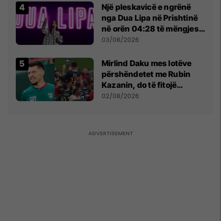
Një pleskavicë e ngrënë
nga Dua Lipa në Prishtinë
në orën 04:28 të mëngjesit
- dhe bota digjitale serbe
03/08/2026
shpall gjendjen e luftës
Mirlind Daku mes lotëve
përshëndetet me Rubin
Kazanin, do të fitojë
miliona te Spartak Moska
02/08/2026