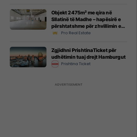
Objekt 2475m² me qira në
Sllatinë të Madhe – hapësirë e
përshtatshme për zhvillimin e
biznesit #16068
Pro Real Estate
Zgjidhni PrishtinaTicket për
udhëtimin tuaj drejt Hamburgut
Prishtina Ticket