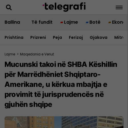
Ballina
Të fundit
Lajme
Botë
Ekono
Prishtina
Prizreni
Peja
Ferizaj
Gjakova
Mitrov
Lajme
>
Maqedonia e Veriut
Mucunski takoi në SHBA Këshillin
për Marrëdhëniet Shqiptaro-
Amerikane, u kërkua mbajtja e
provimit të jurisprudencës në
gjuhën shqipe