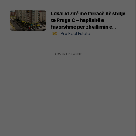
Lokal 517m² me tarracë në shitje
te Rruga C – hapësirë e
favorshme për zhvillimin e
biznesit #15796
Pro Real Estate