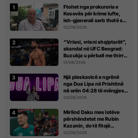
Ftohet nga prokuroria e
Kosovës për krime lufte,
ish-gjenerali serb thotë se
dikush e tradhtoi në
02/08/2026
Beograd
“Vrisni, vrisni shqiptarët”,
skandal në UFC Beograd:
Buzukja u përball me thirrje
anti-shqiptare nga
01/08/2026
tribunat
Një pleskavicë e ngrënë
nga Dua Lipa në Prishtinë
në orën 04:28 të mëngjesit
- dhe bota digjitale serbe
03/08/2026
shpall gjendjen e luftës
Mirlind Daku mes lotëve
përshëndetet me Rubin
Kazanin, do të fitojë
miliona te Spartak Moska
02/08/2026