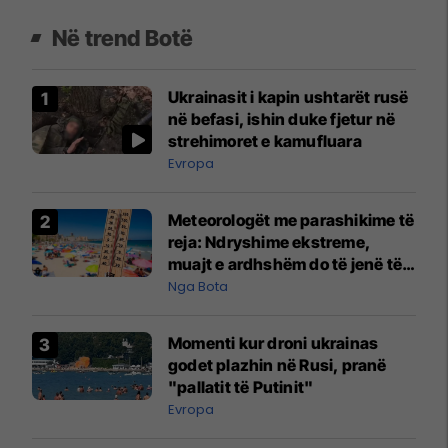
Në trend Botë
Ukrainasit i kapin ushtarët rusë
në befasi, ishin duke fjetur në
strehimoret e kamufluara
Evropa
Meteorologët me parashikime të
reja: Ndryshime ekstreme,
muajt e ardhshëm do të jenë të
pazakontë
Nga Bota
Momenti kur droni ukrainas
godet plazhin në Rusi, pranë
"pallatit të Putinit"
Evropa