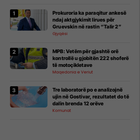
Prokuroria ka paraqitur ankesë
ndaj aktgjykimit lirues për
Gruevskin në rastin “Talir 2”
Gjyqësi
MPB: Vetëm për gjashtë orë
kontrollë u gjobitën 222 shoferë
të motoçikletave
Maqedonia e Veriut
Tre laboratorë po e analizojnë
ujin në Gostivar, rezultatet do të
dalin brenda 12 orëve
Komunat