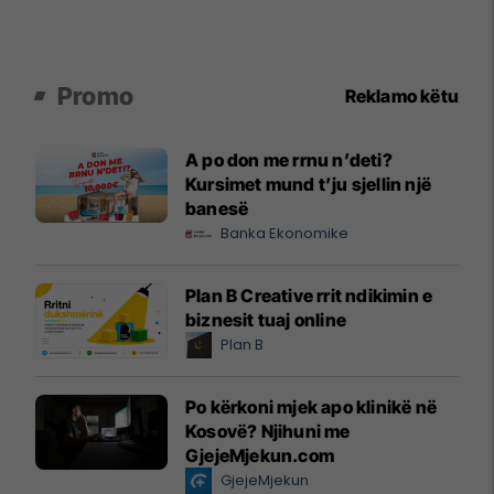
Promo
Reklamo këtu
A po don me rrnu n’deti?
Kursimet mund t’ju sjellin një
banesë
Banka Ekonomike
Plan B Creative rrit ndikimin e
biznesit tuaj online
Plan B
Po kërkoni mjek apo klinikë në
Kosovë? Njihuni me
GjejeMjekun.com
GjejeMjekun