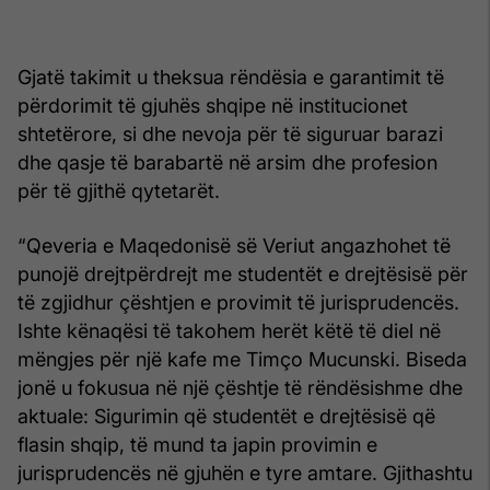
Gjatë takimit u theksua rëndësia e garantimit të
përdorimit të gjuhës shqipe në institucionet
shtetërore, si dhe nevoja për të siguruar barazi
dhe qasje të barabartë në arsim dhe profesion
për të gjithë qytetarët.
“Qeveria e Maqedonisë së Veriut angazhohet të
punojë drejtpërdrejt me studentët e drejtësisë për
të zgjidhur çështjen e provimit të jurisprudencës.
Ishte kënaqësi të takohem herët këtë të diel në
mëngjes për një kafe me Timço Mucunski. Biseda
jonë u fokusua në një çështje të rëndësishme dhe
aktuale: Sigurimin që studentët e drejtësisë që
flasin shqip, të mund ta japin provimin e
jurisprudencës në gjuhën e tyre amtare. Gjithashtu