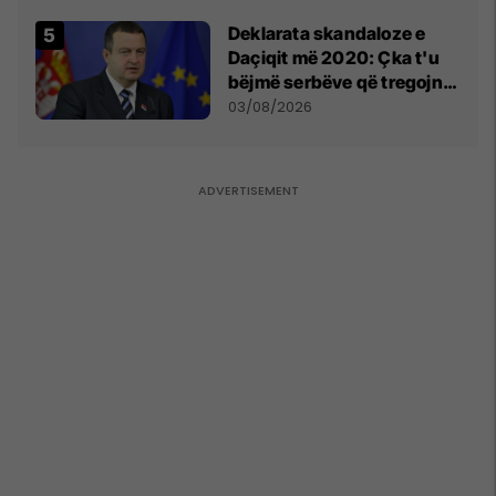
​Deklarata skandaloze e
Daçiqit më 2020: Çka t'u
bëjmë serbëve që tregojnë
ku janë varrosur shqiptarët
03/08/2026
në Serbi