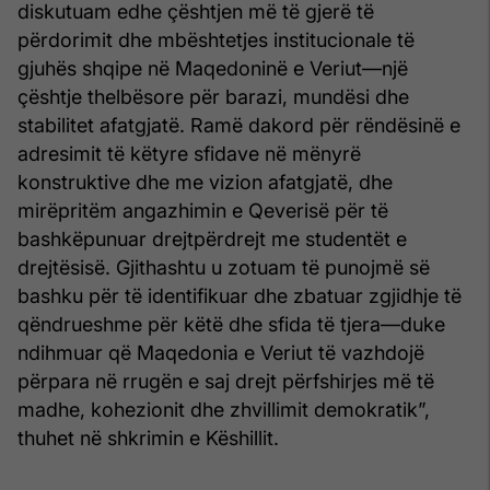
diskutuam edhe çështjen më të gjerë të
përdorimit dhe mbështetjes institucionale të
gjuhës shqipe në Maqedoninë e Veriut—një
çështje thelbësore për barazi, mundësi dhe
stabilitet afatgjatë. Ramë dakord për rëndësinë e
adresimit të këtyre sfidave në mënyrë
konstruktive dhe me vizion afatgjatë, dhe
mirëpritëm angazhimin e Qeverisë për të
bashkëpunuar drejtpërdrejt me studentët e
drejtësisë. Gjithashtu u zotuam të punojmë së
bashku për të identifikuar dhe zbatuar zgjidhje të
qëndrueshme për këtë dhe sfida të tjera—duke
ndihmuar që Maqedonia e Veriut të vazhdojë
përpara në rrugën e saj drejt përfshirjes më të
madhe, kohezionit dhe zhvillimit demokratik”,
thuhet në shkrimin e Këshillit.