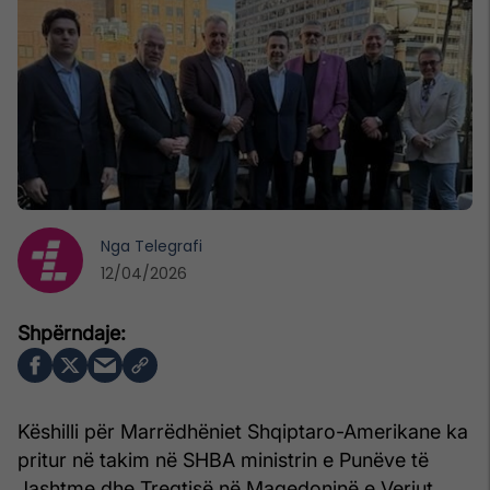
Nga
Telegrafi
12/04/2026
Këshilli për Marrëdhëniet Shqiptaro-Amerikane ka
pritur në takim në SHBA ministrin e Punëve të
Jashtme dhe Tregtisë në Maqedoninë e Veriut,