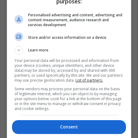
purposes:
Personalised advertising and content, advertising and
content measurement, audience research and
services development
Store and/or access information on a device
Learn more
Your personal data will be processed and information from
your device (cookies, unique identifiers, and other device
data) may be stored by, accessed by and shared with 369
partners, or used specifically by this site. We and our partners
may use precise geolocation data.
List of partners.
Mpj E Maqedonisë
Timço Mucunski
Some vendors may process your personal data on the basis
of legitimate interest, which you can object to by managing
your options below. Look for a link at the bottom of this page
or in the site menu to manage or withdraw consent in privacy
and cookie settings.
Consent