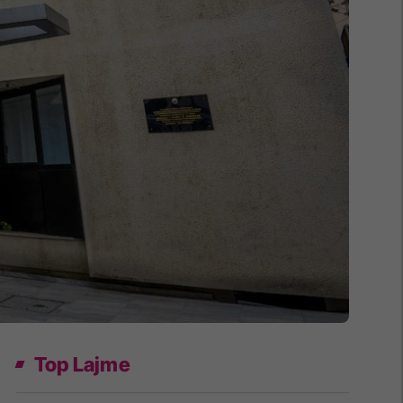
Top Lajme