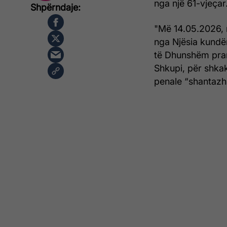
nga një 61-vjeçar
"Më 14.05.2026, 
nga Njësia kundë
të Dhunshëm pranë
Shkupi, për shkak
penale “shantazh”