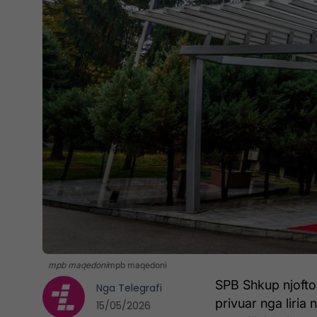
mpb maqedoni
mpb maqedoni
SPB Shkup njofton
Nga
Telegrafi
privuar nga liria 
15/05/2026