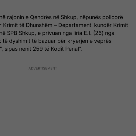
.
në rajonin e Qendrës në Shkup, nëpunës policorë
r Krimit të Dhunshëm – Departamenti kundër Krimit
 SPB Shkup, e privuan nga liria E.I. (26) nga
 të dyshimit të bazuar për kryerjen e veprës
, sipas nenit 259 të Kodit Penal".