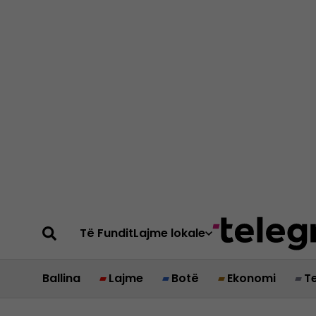
Të Fundit
Lajme lokale
Ballina
Lajme
Botë
Ekonomi
T