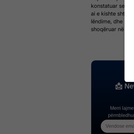
konstatuar se bëhe
ai e kishte shtyrë
lëndime, dhe kisht
shoqëruar në poli