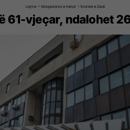
Lajme
>
Maqedonia e Veriut
>
Kronikë e Zezë
ë 61-vjeçar, ndalohet 26