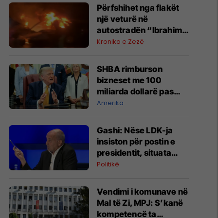
Përfshihet nga flakët
një veturë në
autostradën “Ibrahim
Rugova”
Kronika e Zezë
SHBA rimburson
bizneset me 100
miliarda dollarë pas
anulimit të tarifave të
Amerika
Trumpit
Gashi: Nëse LDK-ja
insiston për postin e
presidentit, situata
komplikohet - pres që
Politikë
të ketë lëshim
Vendimi i komunave në
Mal të Zi, MPJ: S’kanë
kompetencë ta