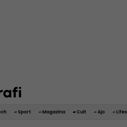
ech
Sport
Magazina
Cult
Ajo
Life