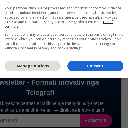
j fjalë për E.I. nga Shkupi. Gjatë privimit nga liria,
Your personal data will be processed and information from your device
 një nëpunëse policore, e cila kishte pësuar
(cookies, unique identifiers, and other device data) may be stored by,
accessed by and shared with 369 partners, or used specifically by this
e tentuar të arratisej, por ishte kapur dhe u
site. We and our partners may use precise geolocation data.
List of
partners.
ci", thuhet në njoftimin e MPB-së.
Some vendors may process your personal data on the basis of legitimate
interest, which you can object to by managing your options below. Look
for a link at the bottom of this page or in the site menu to manage or
withdraw consent in privacy and cookie settings.
Manage options
Consent