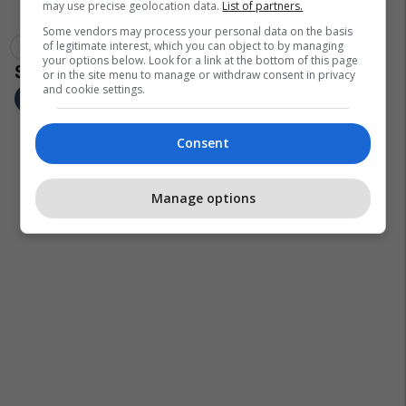
may use precise geolocation data.
List of partners.
Some vendors may process your personal data on the basis
of legitimate interest, which you can object to by managing
Policia E Maqedonisë
Mpb Maqedoni
your options below. Look for a link at the bottom of this page
or in the site menu to manage or withdraw consent in privacy
and cookie settings.
Consent
Manage options