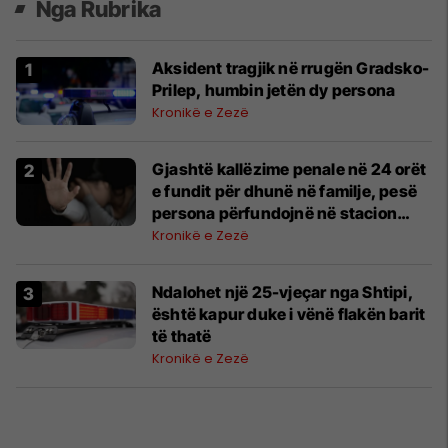
Nga Rubrika
Aksident tragjik në rrugën Gradsko-
Prilep, humbin jetën dy persona
Kronikë e Zezë
Gjashtë kallëzime penale në 24 orët
e fundit për dhunë në familje, pesë
persona përfundojnë në stacion
policor
Kronikë e Zezë
Ndalohet një 25-vjeçar nga Shtipi,
është kapur duke i vënë flakën barit
të thatë
Kronikë e Zezë