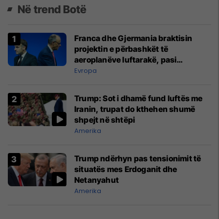
Në trend Botë
Franca dhe Gjermania braktisin
projektin e përbashkët të
aeroplanëve luftarakë, pasi
kompanitë nuk arrijnë marrëveshje
Evropa
Trump: Sot i dhamë fund luftës me
Iranin, trupat do kthehen shumë
shpejt në shtëpi
Amerika
Trump ndërhyn pas tensionimit të
situatës mes Erdoganit dhe
Netanyahut
Amerika