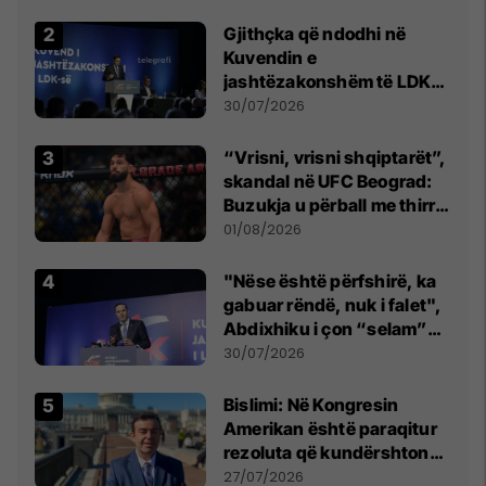
Gjithçka që ndodhi në
Kuvendin e
jashtëzakonshëm të LDK-
së
30/07/2026
“Vrisni, vrisni shqiptarët”,
skandal në UFC Beograd:
Buzukja u përball me thirrje
anti-shqiptare nga
01/08/2026
tribunat
"Nëse është përfshirë, ka
gabuar rëndë, nuk i falet",
Abdixhiku i çon “selam”
Përparim Ramës
30/07/2026
Bislimi: Në Kongresin
Amerikan është paraqitur
rezoluta që kundërshton
mbajtjen e Asamblesë
27/07/2026