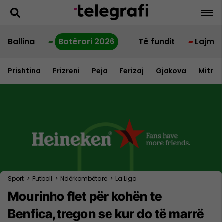
Ballina
Botërori 2026
Të fundit
Lajme
Prishtina
Prizreni
Peja
Ferizaj
Gjakova
Mitrov
Sport
>
Futboll
>
Ndërkombëtare
>
La Liga
Mourinho flet për kohën te
Benfica,tregon se kur do të marrë