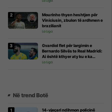
La Liga
Mourinho thyen heshtjen për
Viniciusin, zbulon të ardhmen e
brazilianit
La Liga
Gvardiol flet për largimin e
Bernardo Silvës te Real Madridi:
Ai është kthyer aty ku e ka
vendin
La Liga
Në trend Botë
14-vjeçari ndihmon policinë