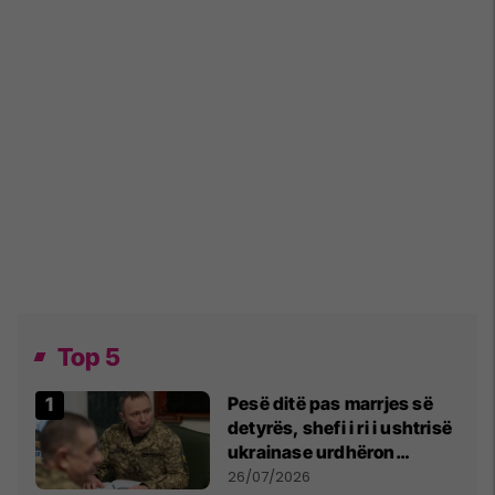
Top 5
Pesë ditë pas marrjes së
detyrës, shefi i ri i ushtrisë
ukrainase urdhëron
kontroll të madh
26/07/2026