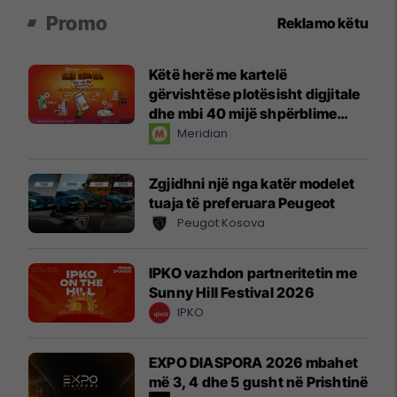
Promo
Reklamo këtu
Këtë herë me kartelë
gërvishtëse plotësisht digjitale
dhe mbi 40 mijë shpërblime
instant!
Meridian
Zgjidhni një nga katër modelet
tuaja të preferuara Peugeot
Peugot Kosova
IPKO vazhdon partneritetin me
Sunny Hill Festival 2026
IPKO
EXPO DIASPORA 2026 mbahet
më 3, 4 dhe 5 gusht në Prishtinë