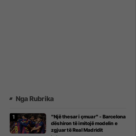
Nga Rubrika
"Një thesar i çmuar" - Barcelona
dëshiron të imitojë modelin e
zgjuar të Real Madridit