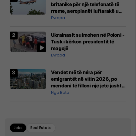
britanike për një telefonatë të
rreme, aeroplanët luftarakë u
ngritën në ajër për të
Evropa
interceptuar fluturaken e Qatar
Airways që po shkonte drejt
Ukrainasit sulmohen në Poloni -
Mançesterit
Tusk i kërkon presidentit të
reagojë
Evropa
Vendet më të mira për
emigrantët në vitin 2026, po
mendoni të filloni një jetë jashtë
vendit?
Nga Bota
Jobs
Real Estate