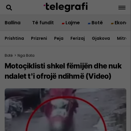
Ballina
Të fundit
Lajme
Botë
Ekono
Prishtina
Prizreni
Peja
Ferizaj
Gjakova
Mitrov
Botë
>
Nga Bota
Motoçiklisti shkel fëmijën dhe nuk
ndalet t'i ofrojë ndihmë (Video)