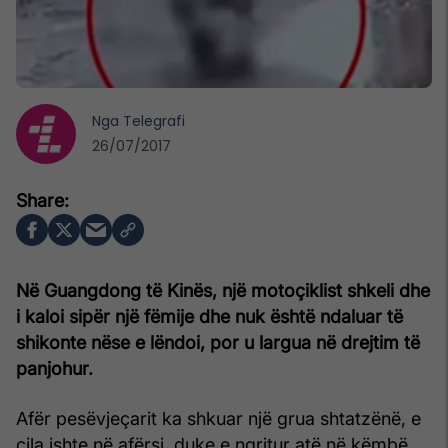
Nga
Telegrafi
26/07/2017
Në Guangdong të Kinës, një motoçiklist shkeli dhe
i kaloi sipër një fëmije dhe nuk është ndaluar të
shikonte nëse e lëndoi, por u largua në drejtim të
panjohur.
Afër pesëvjeçarit ka shkuar një grua shtatzënë, e
cila ishte në afërsi, duke e ngritur atë në këmbë