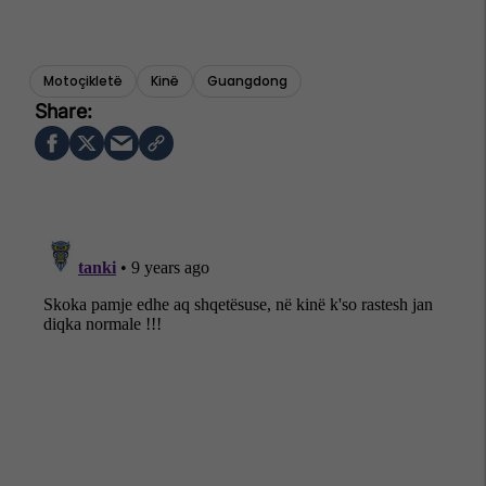
Motoçikletë
Kinë
Guangdong