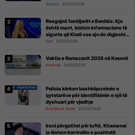
tij
Serbia
20/02/2026
Reagojnë familjarët e Benitës: Kjo
është marri, kishim informacione të
sigurta që Klodi ose ajo do digjeshin
për Hygertën
Yjet
21/02/2026
Vaktia e Ramazanit 2026 në Kosovë
Kosovë
29/01/2026
Policia kërkon bashkëpunimin e
qytetarëve për identifikimin e një të
dyshuari për vjedhje
Kronika e Zezë
20/02/2026
Irani përgatitet për luftë, Khamenei
ia lëshon kontrollin e pushtetit