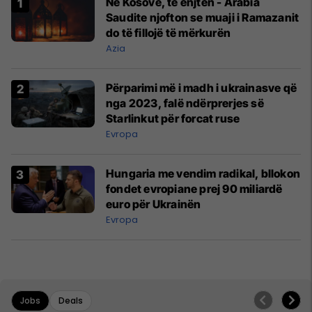
Në Kosovë, të enjten - Arabia
Saudite njofton se muaji i Ramazanit
do të fillojë të mërkurën
Azia
Përparimi më i madh i ukrainasve që
nga 2023, falë ndërprerjes së
Starlinkut për forcat ruse
Evropa
Hungaria me vendim radikal, bllokon
fondet evropiane prej 90 miliardë
euro për Ukrainën
Evropa
Jobs
Deals