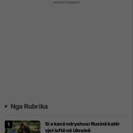
Nga Rubrika
Si e kanë ndryshuar Rusinë katër
vjet luftë në Ukrainë