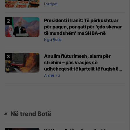
Evropa
Presidenti i Iranit: Të përkushtuar
për paqen, por gati për 'çdo skenar
të mundshëm' me SHBA-në
Nga Bota
Anulim fluturimesh, alarm për
strehim – pas vrasjes së
udhëheqësit të kartelit të fuqishëm
të trafikut të drogës në Meksikë
Amerika
Në trend Botë