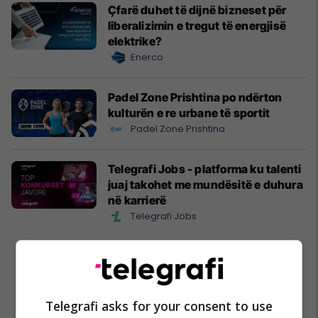
Çfarë duhet të dijnë bizneset për
liberalizimin e tregut të energjisë
elektrike?
Enerco
Padel Zone Prishtina po ndërton
kulturën e re urbane të sportit
Padel Zone Prishtina
Telegrafi Jobs - platforma ku talenti
juaj takohet me mundësitë e duhura
në karrierë
Telegrafi Jobs
Telegrafi asks for your consent to use