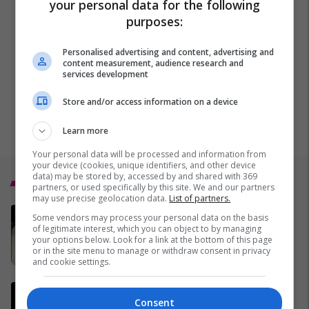
your personal data for the following
purposes:
Personalised advertising and content, advertising and
content measurement, audience research and
services development
Store and/or access information on a device
Learn more
Your personal data will be processed and information from
your device (cookies, unique identifiers, and other device
data) may be stored by, accessed by and shared with 369
Top 5
partners, or used specifically by this site. We and our partners
may use precise geolocation data.
List of partners.
Vaktia e Ramazanit 2026 në
Some vendors may process your personal data on the basis
Kosovë
of legitimate interest, which you can object to by managing
your options below. Look for a link at the bottom of this page
29/01/2026
or in the site menu to manage or withdraw consent in privacy
and cookie settings.
Udhëheqësit ushtarakë
Consent
gjermanë dhe britanikë