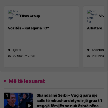
Elkos Group
Viva 
Vozitës - Kategoria "C"
Arkatare, Se
Tjera
Shërbime 
27 Shkurt 2026
28 Shkurt
Më të lexuarat
Skandal në Serbi - Vuçiq para një
salle të mbushur detyroi një grua t’i
tregojë fëmijës se nuk është nëna e