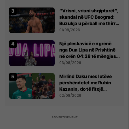
Kushtetueses
“Vrisni, vrisni shqiptarët”,
skandal në UFC Beograd:
Buzukja u përball me thirrje
anti-shqiptare nga
01/08/2026
tribunat
Një pleskavicë e ngrënë
nga Dua Lipa në Prishtinë
në orën 04:28 të mëngjesit
- dhe bota digjitale serbe
03/08/2026
shpall gjendjen e luftës
Mirlind Daku mes lotëve
përshëndetet me Rubin
Kazanin, do të fitojë
miliona te Spartak Moska
02/08/2026