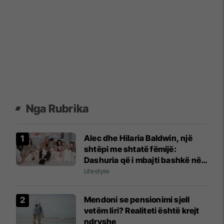
Nga Rubrika
Alec dhe Hilaria Baldwin, një
shtëpi me shtatë fëmijë:
Dashuria që i mbajti bashkë në
vitet më të vështira
Lifestyle
Mendoni se pensionimi sjell
vetëm liri? Realiteti është krejt
ndryshe