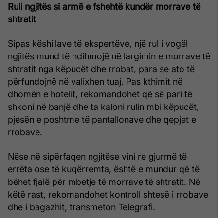
Ruli ngjitës si armë e fshehtë kundër morrave të
shtratit
Sipas këshillave të ekspertëve, një rul i vogël
ngjitës mund të ndihmojë në largimin e morrave të
shtratit nga këpucët dhe rrobat, para se ato të
përfundojnë në valixhen tuaj. Pas kthimit në
dhomën e hotelit, rekomandohet që së pari të
shkoni në banjë dhe ta kaloni rulin mbi këpucët,
pjesën e poshtme të pantallonave dhe qepjet e
rrobave.
Nëse në sipërfaqen ngjitëse vini re gjurmë të
errëta ose të kuqërremta, është e mundur që të
bëhet fjalë për mbetje të morrave të shtratit. Në
këtë rast, rekomandohet kontroll shtesë i rrobave
dhe i bagazhit, transmeton Telegrafi.