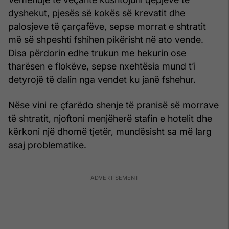
dyshekut, pjesës së kokës së krevatit dhe
palosjeve të çarçafëve, sepse morrat e shtratit
më së shpeshti fshihen pikërisht në ato vende.
Disa përdorin edhe trukun me hekurin ose
tharësen e flokëve, sepse nxehtësia mund t’i
detyrojë të dalin nga vendet ku janë fshehur.
Nëse vini re çfarëdo shenje të pranisë së morrave
të shtratit, njoftoni menjëherë stafin e hotelit dhe
kërkoni një dhomë tjetër, mundësisht sa më larg
asaj problematike.