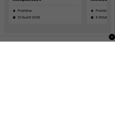
Prishtine
Prishtinë
31 Gusht 2026
6 Shtator 2
×