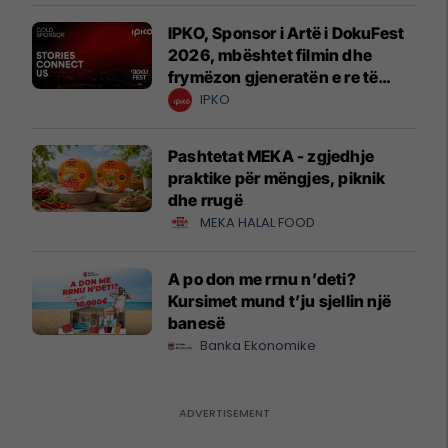
IPKO, Sponsor i Artë i DokuFest
2026, mbështet filmin dhe
frymëzon gjeneratën e re të
krijuesve
IPKO
Pashtetat MEKA - zgjedhje
praktike për mëngjes, piknik
dhe rrugë
MEKA HALAL FOOD
A po don me rrnu n’deti?
Kursimet mund t’ju sjellin një
banesë
Banka Ekonomike