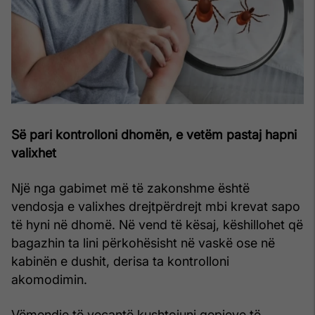
Së pari kontrolloni dhomën, e vetëm pastaj hapni
valixhet
Një nga gabimet më të zakonshme është
vendosja e valixhes drejtpërdrejt mbi krevat sapo
të hyni në dhomë. Në vend të kësaj, këshillohet që
bagazhin ta lini përkohësisht në vaskë ose në
kabinën e dushit, derisa ta kontrolloni
akomodimin.
Vëmendje të veçantë kushtojuni qepjeve të