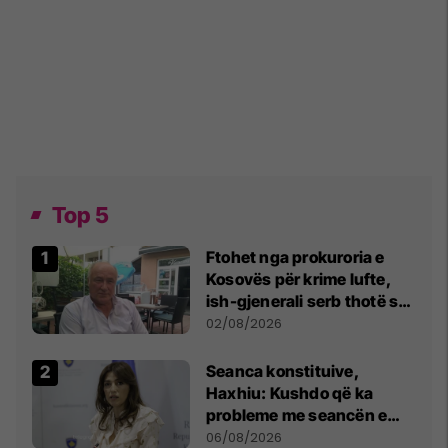
Top 5
Ftohet nga prokuroria e
Kosovës për krime lufte,
ish-gjenerali serb thotë se
dikush e tradhtoi në
02/08/2026
Beograd
Seanca konstituive,
Haxhiu: Kushdo që ka
probleme me seancën e
sotme e ftoj t’i drejtohet
06/08/2026