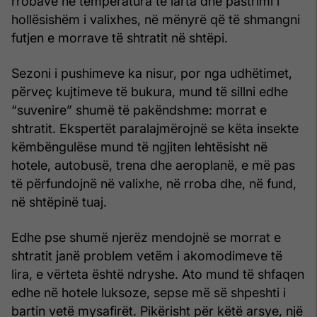
rrobave në temperatura të larta dhe pastrimi i
hollësishëm i valixhes, në mënyrë që të shmangni
futjen e morrave të shtratit në shtëpi.
Sezoni i pushimeve ka nisur, por nga udhëtimet,
përveç kujtimeve të bukura, mund të sillni edhe
“suvenire” shumë të pakëndshme: morrat e
shtratit. Ekspertët paralajmërojnë se këta insekte
këmbëngulëse mund të ngjiten lehtësisht në
hotele, autobusë, trena dhe aeroplanë, e më pas
të përfundojnë në valixhe, në rroba dhe, në fund,
në shtëpinë tuaj.
Edhe pse shumë njerëz mendojnë se morrat e
shtratit janë problem vetëm i akomodimeve të
lira, e vërteta është ndryshe. Ato mund të shfaqen
edhe në hotele luksoze, sepse më së shpeshti i
bartin vetë mysafirët. Pikërisht për këtë arsye, një