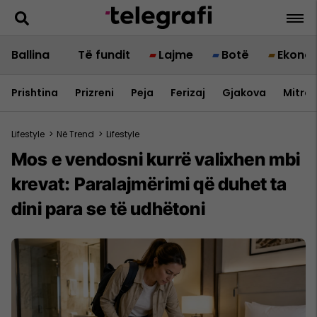
Ballina
Të fundit
Lajme
Botë
Ekono
Prishtina
Prizreni
Peja
Ferizaj
Gjakova
Mitrov
Lifestyle
>
Në Trend
>
Lifestyle
Mos e vendosni kurrë valixhen mbi
krevat: Paralajmërimi që duhet ta
dini para se të udhëtoni