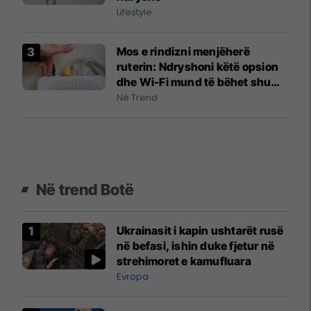
Lifestyle
Mos e rindizni menjëherë
ruterin: Ndryshoni këtë opsion
dhe Wi-Fi mund të bëhet shumë
më i qëndrueshëm
Në Trend
Në trend Botë
Ukrainasit i kapin ushtarët rusë
në befasi, ishin duke fjetur në
strehimoret e kamufluara
Evropa