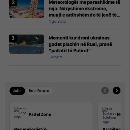
Meteorologët me parashikime të
reja: Ndryshime ekstreme,
muajt e ardhshëm do të jenë të
pazakontë
Nga Bota
Momenti kur droni ukrainas
godet plazhin në Rusi, pranë
"pallatit të Putinit"
Evropa
Jobs
Real Estate
Padel Zone
Flex B
Recepsionist/e
Architect