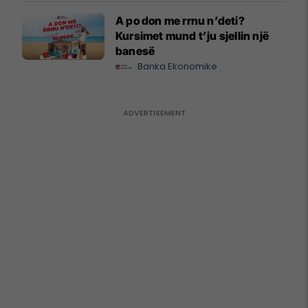
A po don me rrnu n’deti?
Kursimet mund t’ju sjellin një
banesë
Banka Ekonomike