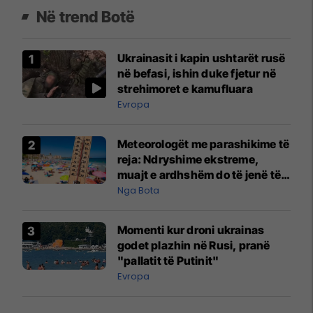
Në trend Botë
Ukrainasit i kapin ushtarët rusë
në befasi, ishin duke fjetur në
strehimoret e kamufluara
Evropa
Meteorologët me parashikime të
reja: Ndryshime ekstreme,
muajt e ardhshëm do të jenë të
pazakontë
Nga Bota
Momenti kur droni ukrainas
godet plazhin në Rusi, pranë
"pallatit të Putinit"
Evropa