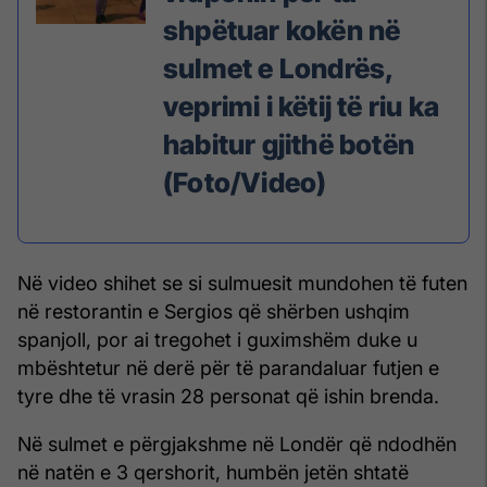
shpëtuar kokën në
sulmet e Londrës,
veprimi i këtij të riu ka
habitur gjithë botën
(Foto/Video)
Në video shihet se si sulmuesit mundohen të futen
në restorantin e Sergios që shërben ushqim
spanjoll, por ai tregohet i guximshëm duke u
mbështetur në derë për të parandaluar futjen e
tyre dhe të vrasin 28 personat që ishin brenda.
Në sulmet e përgjakshme në Londër që ndodhën
në natën e 3 qershorit, humbën jetën shtatë