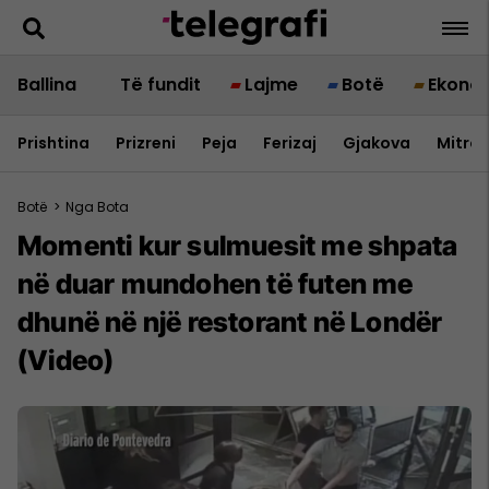
Ballina
Të fundit
Lajme
Botë
Ekono
Prishtina
Prizreni
Peja
Ferizaj
Gjakova
Mitrov
Botë
>
Nga Bota
Momenti kur sulmuesit me shpata
në duar mundohen të futen me
dhunë në një restorant në Londër
(Video)