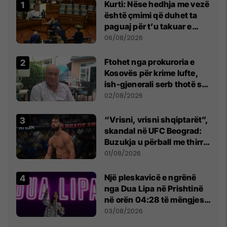
Kurti: Nëse hedhja me vezë
është çmimi që duhet ta
paguaj për t’u takuar e
bashkëbiseduar jam i
06/08/2026
lumtur ta bëj këtë
Ftohet nga prokuroria e
Kosovës për krime lufte,
ish-gjenerali serb thotë se
dikush e tradhtoi në
02/08/2026
Beograd
“Vrisni, vrisni shqiptarët”,
skandal në UFC Beograd:
Buzukja u përball me thirrje
anti-shqiptare nga
01/08/2026
tribunat
Një pleskavicë e ngrënë
nga Dua Lipa në Prishtinë
në orën 04:28 të mëngjesit
- dhe bota digjitale serbe
03/08/2026
shpall gjendjen e luftës