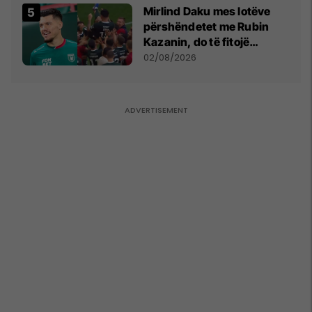
Mirlind Daku mes lotëve
përshëndetet me Rubin
Kazanin, do të fitojë
miliona te Spartak Moska
02/08/2026