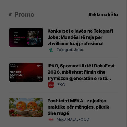
Promo
Reklamo këtu
Konkurset e javës në Telegrafi
Jobs: Mundësi të reja për
zhvillimin tuaj profesional
Telegrafi Jobs
IPKO, Sponsor i Artë i DokuFest
2026, mbështet filmin dhe
frymëzon gjeneratën e re të
krijuesve
IPKO
Pashtetat MEKA - zgjedhje
praktike për mëngjes, piknik
dhe rrugë
MEKA HALAL FOOD