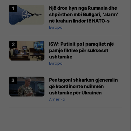
Një dron hyn nga Rumania dhe
shpërthen mbi Bullgari, 'alarm'
në krahun lindor të NATO-s
Evropa
ISW: Putinit po i paraqitet një
pamje fiktive për sukseset
ushtarake
Evropa
Pentagoni shkarkon gjeneralin
që koordinonte ndihmën
ushtarake për Ukrainën
Amerika