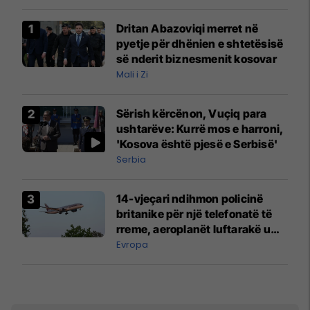
Dritan Abazoviqi merret në
pyetje për dhënien e shtetësisë
së nderit biznesmenit kosovar
Mali i Zi
Sërish kërcënon, Vuçiq para
ushtarëve: Kurrë mos e harroni,
'Kosova është pjesë e Serbisë'
Serbia
14-vjeçari ndihmon policinë
britanike për një telefonatë të
rreme, aeroplanët luftarakë u
ngritën në ajër për të
Evropa
interceptuar fluturaken e Qatar
Airways që po shkonte drejt
Mançesterit