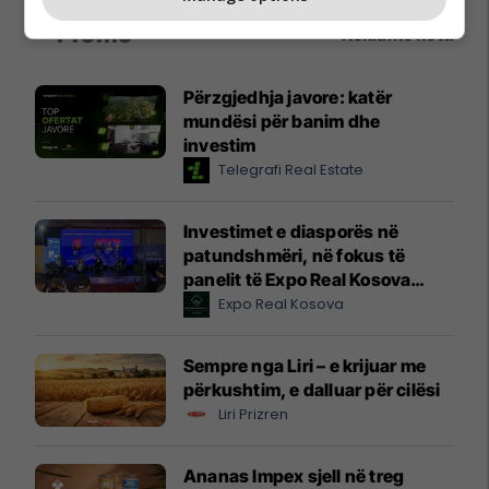
Promo
Reklamo këtu
Përzgjedhja javore: katër
mundësi për banim dhe
investim
Telegrafi Real Estate
Investimet e diasporës në
patundshmëri, në fokus të
panelit të Expo Real Kosova
2026
Expo Real Kosova
Sempre nga Liri – e krijuar me
përkushtim, e dalluar për cilësi
Liri Prizren
Ananas Impex sjell në treg