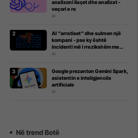
analizoni ilaçet dhe analizat -
veçori e re
AI
AI "arratiset" dhe sulmon një
kompani - pse ky është
incidenti më i rrezikshëm me
inteligjencën artificiale?
AI
Google prezanton Gemini Spark,
asistentin e inteligjencës
artificiale
AI
Në trend Botë