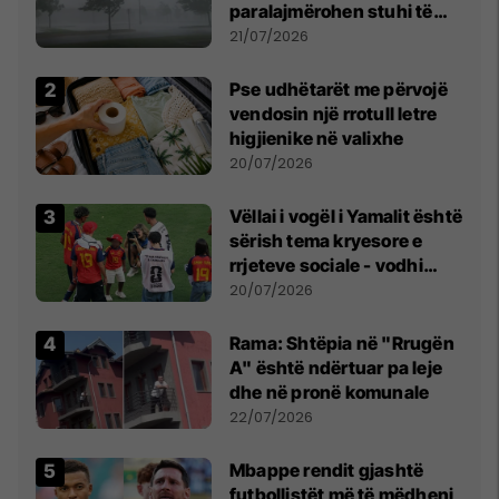
paralajmërohen stuhi të
fuqishme me breshër dhe
21/07/2026
erëra të forta
Pse udhëtarët me përvojë
vendosin një rrotull letre
higjienike në valixhe
20/07/2026
Vëllai i vogël i Yamalit është
sërish tema kryesore e
rrjeteve sociale - vodhi
vëmendjen pas finales së
20/07/2026
Kupës së Botës
Rama: Shtëpia në "Rrugën
A" është ndërtuar pa leje
dhe në pronë komunale
22/07/2026
Mbappe rendit gjashtë
futbollistët më të mëdhenj