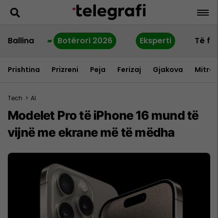
Ballina
Botërori 2026
Eksperti
Të fu
Prishtina
Prizreni
Peja
Ferizaj
Gjakova
Mitrov
Tech
>
AI
Modelet Pro të iPhone 16 mund të
vijnë me ekrane më të mëdha