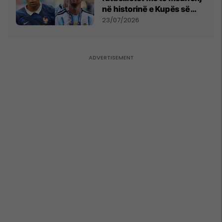
në historinë e Kupës së
Botës, Messi mbetet i dyti
23/07/2026